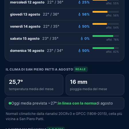
mercoledì 12 agosto
22° / 36°
💧 25%
affid. 55%
giovedì 13 agosto
22° / 36°
💧 56%
affid. 56%
venerdì 14 agosto
22° / 35°
💧 50%
affid. 54%
sabato 15 agosto
23° / 35°
💧 0%
affid. 78%
domenica 16 agosto
23° / 34°
💧 50%
affid. 82%
IL CLIMA DI SAN PIERO PATTI A AGOSTO
REALE
25,7°
16 mm
temperatura media del mese
pioggia media del mese
Oggi media prevista ~27°:
in linea con la norma
di agosto
Normali climatiche dalla rianalisi 20CRv3 e GPCC (1806–2015), cella più
vicina a San Piero Patti.