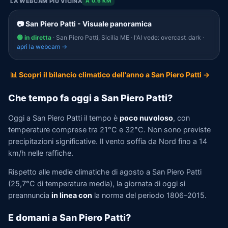
LA WEBCAM PIÙ VICINA
A 0.6 KM
📷 San Piero Patti - Visuale panoramica
🟢 in diretta
· San Piero Patti, Sicilia ME · l'AI vede: overcast_dark ·
apri la webcam →
📊 Scopri il bilancio climatico dell'anno a San Piero Patti →
Che tempo fa oggi a San Piero Patti?
Oggi a San Piero Patti il tempo è
poco nuvoloso
, con
temperature comprese tra 21°C e 32°C. Non sono previste
precipitazioni significative. Il vento soffia da Nord fino a 14
km/h nelle raffiche.
Rispetto alle medie climatiche di agosto a San Piero Patti
(25,7°C di temperatura media), la giornata di oggi si
preannuncia
in linea con
la norma del periodo 1806–2015.
E domani a San Piero Patti?