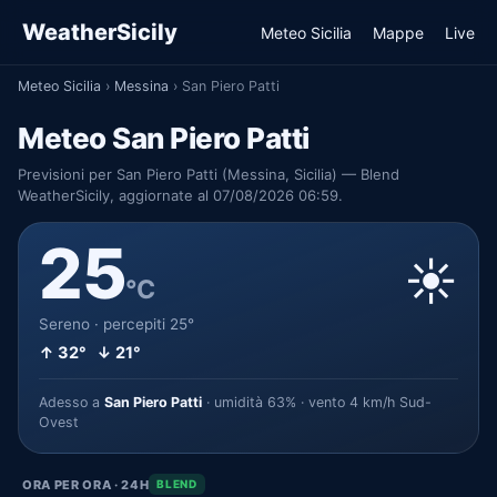
WeatherSicily
Meteo Sicilia
Mappe
Live
Meteo Sicilia
›
Messina
›
San Piero Patti
Meteo San Piero Patti
Previsioni per San Piero Patti (Messina, Sicilia) — Blend
WeatherSicily, aggiornate al 07/08/2026 06:59.
25
☀️
°C
Sereno · percepiti 25°
↑ 32° ↓ 21°
Adesso a
San Piero Patti
· umidità 63% · vento 4 km/h Sud-
Ovest
ORA PER ORA · 24H
BLEND