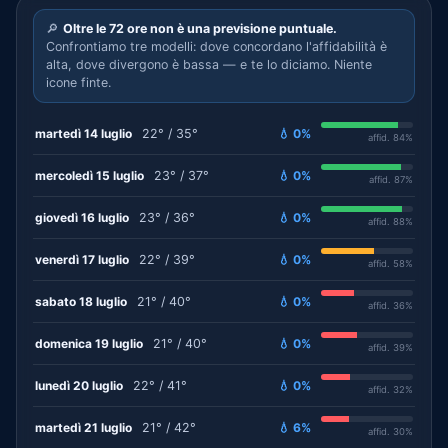
🔎
Oltre le 72 ore non è una previsione puntuale.
Confrontiamo tre modelli: dove concordano l'affidabilità è
alta, dove divergono è bassa — e te lo diciamo. Niente
icone finte.
martedì 14 luglio
22° / 35°
💧 0%
affid. 84%
mercoledì 15 luglio
23° / 37°
💧 0%
affid. 87%
giovedì 16 luglio
23° / 36°
💧 0%
affid. 88%
venerdì 17 luglio
22° / 39°
💧 0%
affid. 58%
sabato 18 luglio
21° / 40°
💧 0%
affid. 36%
domenica 19 luglio
21° / 40°
💧 0%
affid. 39%
lunedì 20 luglio
22° / 41°
💧 0%
affid. 32%
martedì 21 luglio
21° / 42°
💧 6%
affid. 30%