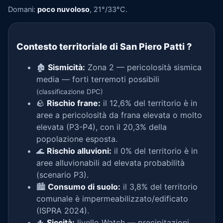
Domani:
poco nuvoloso
, 21°/33°C.
Contesto territoriale di San Piero Patti
?
🏚️
Sismicità:
Zona 2 — pericolosità sismica
media — forti terremoti possibili
(classificazione DPC)
🪨
Rischio frane:
il 12,6% del territorio è in
aree a pericolosità da frana elevata o molto
elevata (P3-P4), con il 20,3% della
popolazione esposta.
🌊
Rischio alluvioni:
il 0% del territorio è in
aree alluvionabili ad elevata probabilità
(scenario P3).
🏙️
Consumo di suolo:
il 3,8% del territorio
comunale è impermeabilizzato/edificato
(ISPRA 2024).
🌵
Siccità:
livello Watch — precipitazioni