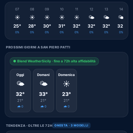
07
08
09
10
11
12
13
14
☀️
☀️
☀️
☀️
☀️
🌤️
🌤️
🌤️
25°
28°
30°
31°
32°
32°
32°
32°
0%
0%
0%
0%
0%
0%
0%
0%
PROSSIMI GIORNI A SAN PIERO PATTI
● Blend WeatherSicily · fino a 72h alta affidabilità
Oggi
Domani
Domenica
🌤️
🌤️
☀️
32°
33°
23°
21°
21°
21°
🌧️ 0
🌧️ 0
🌧️ 0
TENDENZA · OLTRE LE 72H
ONESTA · 3 MODELLI