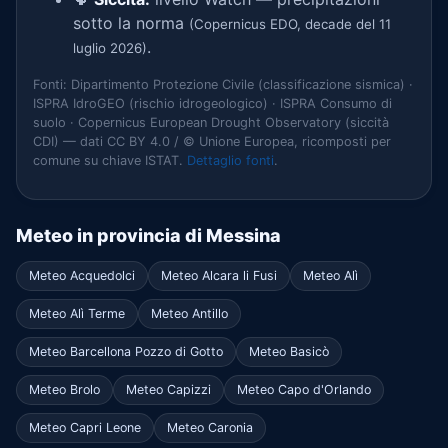
sotto la norma
(Copernicus EDO, decade del 11
.
luglio 2026)
Fonti: Dipartimento Protezione Civile (classificazione sismica) ·
ISPRA IdroGEO (rischio idrogeologico) · ISPRA Consumo di
suolo · Copernicus European Drought Observatory (siccità
CDI) — dati CC BY 4.0 / © Unione Europea, ricomposti per
comune su chiave ISTAT.
Dettaglio fonti
.
Meteo in provincia di Messina
Meteo Acquedolci
Meteo Alcara li Fusi
Meteo Alì
Meteo Alì Terme
Meteo Antillo
Meteo Barcellona Pozzo di Gotto
Meteo Basicò
Meteo Brolo
Meteo Capizzi
Meteo Capo d'Orlando
Meteo Capri Leone
Meteo Caronia