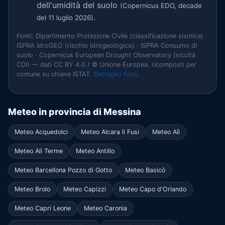
dell'umidità del suolo
(Copernicus EDO, decade
.
del 11 luglio 2026)
Fonti: Dipartimento Protezione Civile (classificazione sismica) ·
ISPRA IdroGEO (rischio idrogeologico) · ISPRA Consumo di
suolo · Copernicus European Drought Observatory (siccità
CDI) — dati CC BY 4.0 / © Unione Europea, ricomposti per
comune su chiave ISTAT.
Dettaglio fonti
.
Meteo in provincia di Messina
Meteo Acquedolci
Meteo Alcara li Fusi
Meteo Alì
Meteo Alì Terme
Meteo Antillo
Meteo Barcellona Pozzo di Gotto
Meteo Basicò
Meteo Brolo
Meteo Capizzi
Meteo Capo d'Orlando
Meteo Capri Leone
Meteo Caronia