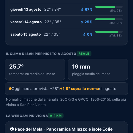
giovedì 13 agosto
22° / 34°
💧 67%
affid. 73%
venerdì 14 agosto
23° / 35°
💧 25%
affid. 73%
sabato 15 agosto
22° / 35°
💧 0%
affid. 83%
IL CLIMA DI SAN PIER NICETO A AGOSTO
REALE
25,7°
19 mm
temperatura media del mese
pioggia media del mese
Oggi media prevista ~28°:
+1,8° sopra la norma
di agosto
Normali climatiche dalla rianalisi 20CRv3 e GPCC (1806–2015), cella più
vicina a San Pier Niceto.
LA WEBCAM PIÙ VICINA
A 4 KM
📷 Pace del Mela - Panoramica Milazzo e isole Eolie