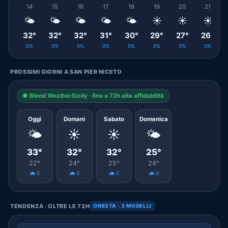
14
15
16
17
18
19
20
21
🌤️
🌤️
🌤️
🌤️
🌤️
☀️
☀️
☀️
32°
32°
32°
31°
30°
29°
27°
26°
0%
0%
0%
0%
0%
0%
0%
0%
PROSSIMI GIORNI A SAN PIER NICETO
● Blend WeatherSicily · fino a 72h alta affidabilità
Oggi
Domani
Sabato
Domenica
🌤️
☀️
☀️
🌤️
33°
32°
32°
25°
22°
24°
25°
24°
🌧️ 0
🌧️ 0
🌧️ 0
🌧️ 0
TENDENZA · OLTRE LE 72H
ONESTA · 3 MODELLI