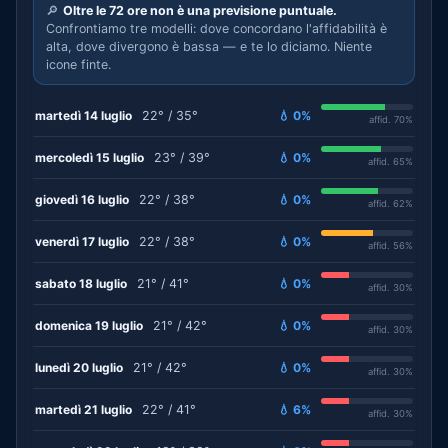
🔎
Oltre le 72 ore non è una previsione puntuale.
Confrontiamo tre modelli: dove concordano l'affidabilità è
alta, dove divergono è bassa — e te lo diciamo. Niente
icone finte.
martedì 14 luglio
22° / 35°
💧 0%
affid. 70%
mercoledì 15 luglio
23° / 39°
💧 0%
affid. 65%
giovedì 16 luglio
22° / 38°
💧 0%
affid. 62%
venerdì 17 luglio
22° / 38°
💧 0%
affid. 56%
sabato 18 luglio
21° / 41°
💧 0%
affid. 30%
domenica 19 luglio
21° / 42°
💧 0%
affid. 30%
lunedì 20 luglio
21° / 42°
💧 0%
affid. 30%
martedì 21 luglio
22° / 41°
💧 6%
affid. 30%