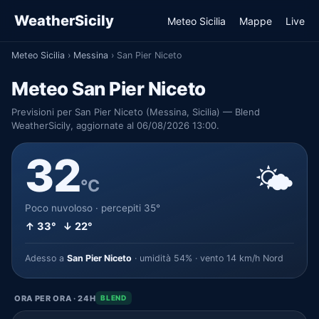
WeatherSicily
Meteo Sicilia
Mappe
Live
Meteo Sicilia
›
Messina
›
San Pier Niceto
Meteo San Pier Niceto
Previsioni per San Pier Niceto (Messina, Sicilia) — Blend
WeatherSicily, aggiornate al 06/08/2026 13:00.
32
🌤️
°C
Poco nuvoloso · percepiti 35°
↑ 33° ↓ 22°
Adesso a
San Pier Niceto
· umidità 54% · vento 14 km/h Nord
ORA PER ORA · 24H
BLEND