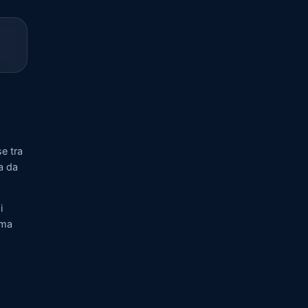
e tra
a da
i
rma