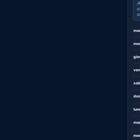

d
d
mar
mer
gio
ven
sab
dom
lun
mar
mer