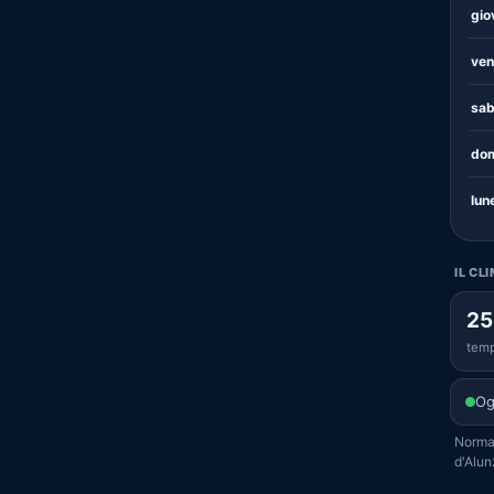
gio
ven
sab
dom
lun
IL CL
25
temp
Og
Normal
d'Alun