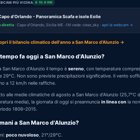
BCAM PIÙ VICINA
A 10.6 KM
Capo d'Orlando - Panoramica Scafa e isole Eolie
n diretta
· Capo d'Orlando, Sicilia ME · l'AI vede: clear_sky ·
apri la webcam →
opri il bilancio climatico dell'anno a San Marco d'Alunzio →
tempo fa oggi a San Marco d'Alunzio?
a San Marco d'Alunzio il tempo è
sereno
, con temperature compres
 29°C. Non sono previste precipitazioni significative. Il vento soffi
no a 12 km/h nelle raffiche.
tto alle medie climatiche di agosto a San Marco d'Alunzio (25,7°C d
ratura media), la giornata di oggi si preannuncia
in linea con
la no
eriodo 1806–2015.
mani a San Marco d'Alunzio?
ni:
poco nuvoloso
, 21°/29°C.