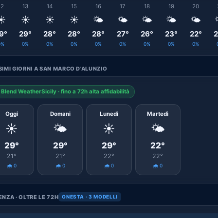
12
13
14
15
16
17
18
19
20
☀️
☀️
☀️
☀️
🌤️
🌤️
🌤️
🌤️
🌤️
9°
29°
28°
28°
28°
27°
26°
23°
22°
2
0%
0%
0%
0%
0%
0%
0%
0%
0%
IMI GIORNI A SAN MARCO D'ALUNZIO
Blend WeatherSicily · fino a 72h alta affidabilità
Oggi
Domani
Lunedì
Martedì
☀️
🌤️
☀️
🌤️
29°
29°
29°
22°
21°
21°
22°
22°
🌧️ 0
🌧️ 0
🌧️ 0
🌧️ 0
NZA · OLTRE LE 72H
ONESTA · 3 MODELLI