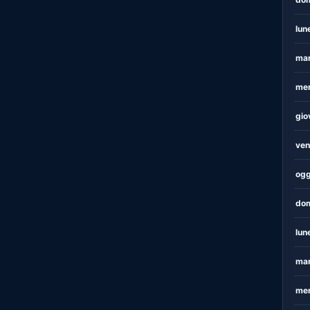
lun
mar
mer
gio
ven
ogg
dom
lun
mar
mer