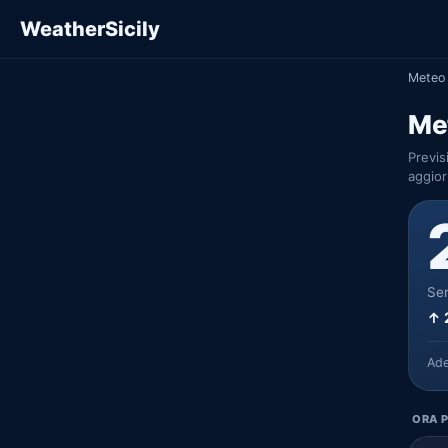
WeatherSicily
Meteo 
Me
Previs
aggior
Ser
↑ 
Ad
ORA P