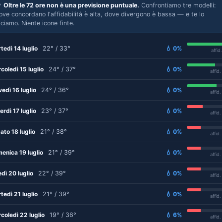

Oltre le 72 ore non è una previsione puntuale.
Confrontiamo tre modelli:
ove concordano l'affidabilità è alta, dove divergono è bassa — e te lo
iciamo. Niente icone finte.
tedì 14 luglio
22° / 33°
💧 0%
affid
coledì 15 luglio
24° / 37°
💧 0%
affid
vedì 16 luglio
24° / 36°
💧 0%
affid
erdì 17 luglio
23° / 37°
💧 0%
affid
ato 18 luglio
21° / 38°
💧 0%
affid
enica 19 luglio
21° / 39°
💧 0%
affid
edì 20 luglio
22° / 39°
💧 0%
affid
tedì 21 luglio
21° / 39°
💧 0%
affid
coledì 22 luglio
19° / 36°
💧 6%
affid