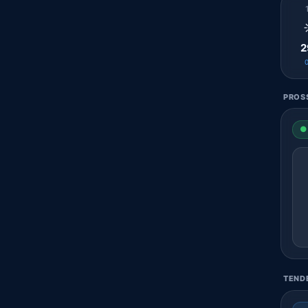
2
PROSS
● 
TENDE