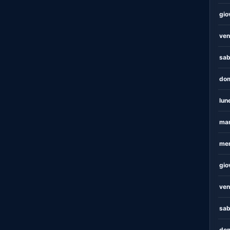
gio
ven
sab
dom
lun
mar
mer
gio
ven
sab
dom