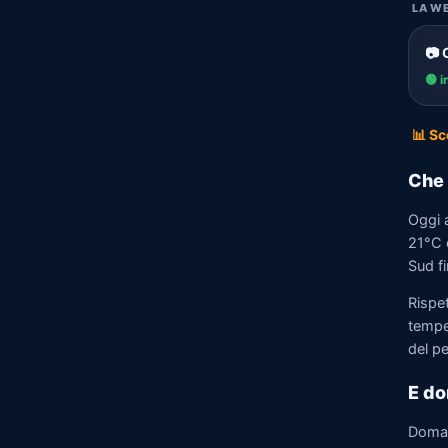
LA WE
📷 
🟢 i
📊 Sc
Che 
Oggi 
21°C e
Sud fi
Rispe
tempe
del p
E do
Doma