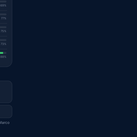
. 69%
. 77%
. 75%
. 73%
. 88%
 Marco