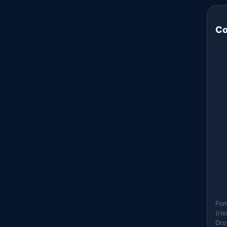
Co
Fon
(ri
Dro