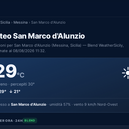
Sicilia
›
Messina
›
San Marco d'Alunzio
teo San Marco d'Alunzio
ioni per San Marco d'Alunzio (Messina, Sicilia) — Blend WeatherSicily,
nate al 08/08/2026 11:32.
29
☀
°C
eno · percepiti 30°
29° ↓ 21°
esso a
San Marco d'Alunzio
· umidità 57% · vento 9 km/h Nord-Ovest
ER ORA · 24H
BLEND