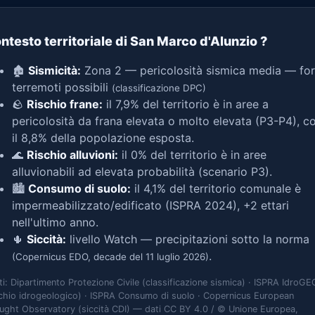
ntesto territoriale di San Marco d'Alunzio
?
🏚️
Sismicità:
Zona 2 — pericolosità sismica media — for
terremoti possibili
(classificazione DPC)
🪨
Rischio frane:
il 7,9% del territorio è in aree a
pericolosità da frana elevata o molto elevata (P3-P4), c
il 8,8% della popolazione esposta.
🌊
Rischio alluvioni:
il 0% del territorio è in aree
alluvionabili ad elevata probabilità (scenario P3).
🏙️
Consumo di suolo:
il 4,1% del territorio comunale è
impermeabilizzato/edificato (ISPRA 2024), +2 ettari
nell'ultimo anno.
🌵
Siccità:
livello Watch — precipitazioni sotto la norma
.
(Copernicus EDO, decade del 11 luglio 2026)
ti: Dipartimento Protezione Civile (classificazione sismica) · ISPRA IdroGE
schio idrogeologico) · ISPRA Consumo di suolo · Copernicus European
ught Observatory (siccità CDI) — dati CC BY 4.0 / © Unione Europea,