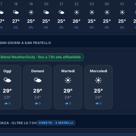
17
18
19
20
21
22
23
00
01
️
🌤️
☀️
🌤️
🌤️
☀️
☀️
☀️
☀️
7°
27°
25°
25°
25°
26°
25°
25°
25°
2
0%
0%
0%
0%
0%
0%
0%
0%
0%
IMI GIORNI A SAN FRATELLO
Blend WeatherSicily · fino a 72h alta affidabilità
Oggi
Domani
Martedì
Mercoledì
🌤️
🌤️
☀️
☀️
29°
29°
29°
25°
23°
24°
24°
24°
🌧️ 0
🌧️ 0
🌧️ 0
🌧️ 0
NZA · OLTRE LE 72H
ONESTA · 3 MODELLI