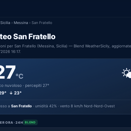
Sicilia
›
Messina
›
San Fratello
eo San Fratello
ioni per San Fratello (Messina, Sicilia) — Blend WeatherSicily, aggiornate
2026 16:17.
27

°C
o nuvoloso · percepiti 27°
29° ↓ 23°
esso a
San Fratello
· umidità 42% · vento 8 km/h Nord-Nord-Ovest
ER ORA · 24H
BLEND