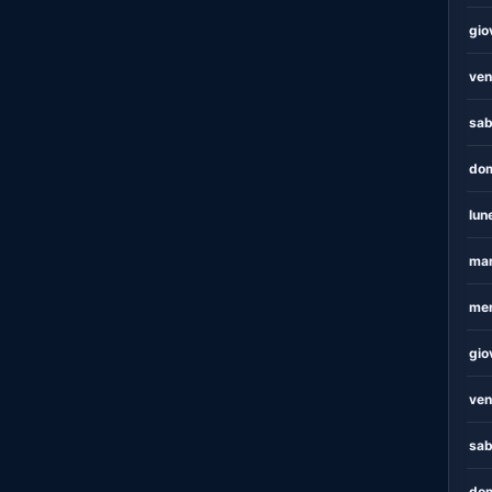
gio
ven
sab
dom
lun
mar
mer
gio
ven
sab
dom