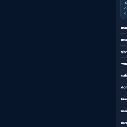

d
d
mar
mer
gio
ven
sab
dom
lun
mar
mer