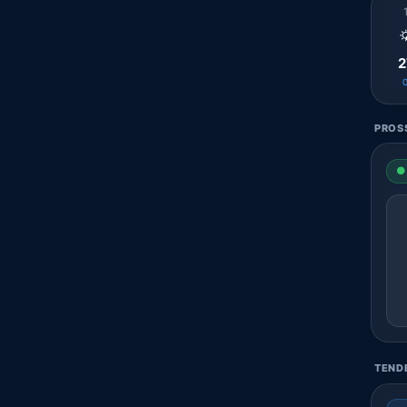

2
PROSS
● 
TENDE