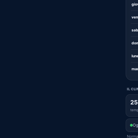
gio
ven
sab
dom
lun
mar
IL CL
25
temp
Og
Normal