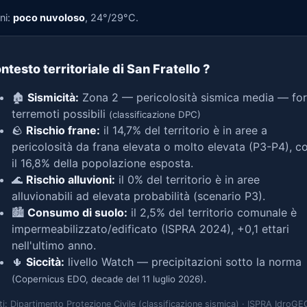
ni:
poco nuvoloso
, 24°/29°C.
ntesto territoriale di San Fratello
?
🏚️
Sismicità:
Zona 2 — pericolosità sismica media — for
terremoti possibili
(classificazione DPC)
🪨
Rischio frane:
il 14,7% del territorio è in aree a
pericolosità da frana elevata o molto elevata (P3-P4), c
il 16,8% della popolazione esposta.
🌊
Rischio alluvioni:
il 0% del territorio è in aree
alluvionabili ad elevata probabilità (scenario P3).
🏙️
Consumo di suolo:
il 2,5% del territorio comunale è
impermeabilizzato/edificato (ISPRA 2024), +0,1 ettari
nell'ultimo anno.
🌵
Siccità:
livello Watch — precipitazioni sotto la norma
.
(Copernicus EDO, decade del 11 luglio 2026)
ti: Dipartimento Protezione Civile (classificazione sismica) · ISPRA IdroGE