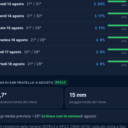
vedì 13 agosto
21° / 31°
💧 20%
affid
erdì 14 agosto
21° / 30°
💧 17%
affid
ato 15 agosto
21° / 29°
💧 11%
affid
enica 16 agosto
21° / 28°
💧 0%
affid
edì 17 agosto
20° / 28°
💧 0%
affid
tedì 18 agosto
21° / 28°
💧 0%
affid
IMA DI SAN FRATELLO A AGOSTO
REALE
,7°
15 mm
eratura media del mese
pioggia media del mese
gi media prevista ~26°:
in linea con la norma
di agosto
i climatiche dalla rianalisi 20CRv3 e GPCC (1806–2015), cella più vicina a San