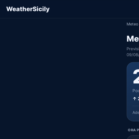
WeatherSicily
Meteo 
Met
Previs
09/08/
Poc
↑ 
Ad
ORA P