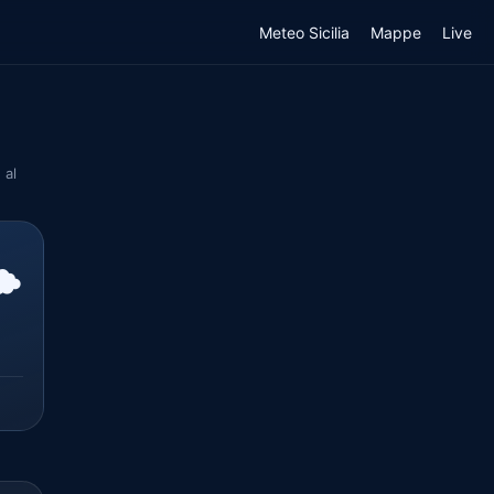
Meteo Sicilia
Mappe
Live
 al
️