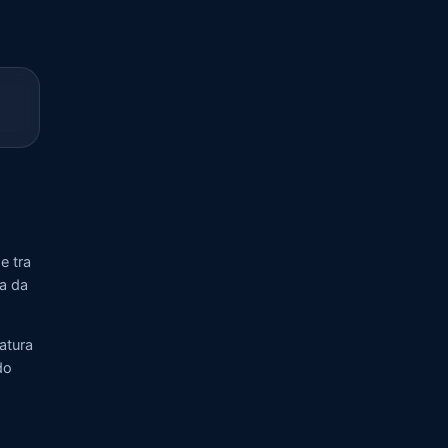
e tra
ia da
atura
do