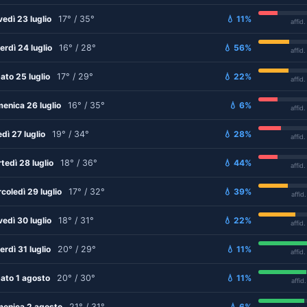
vedì 23 luglio
17° / 35°
💧 11%
affid
erdì 24 luglio
16° / 28°
💧 56%
affid
ato 25 luglio
17° / 29°
💧 22%
affid
enica 26 luglio
16° / 35°
💧 6%
affid
edì 27 luglio
19° / 34°
💧 28%
affid
tedì 28 luglio
18° / 36°
💧 44%
affid
coledì 29 luglio
17° / 32°
💧 39%
affid
vedì 30 luglio
18° / 31°
💧 22%
affid
erdì 31 luglio
20° / 29°
💧 11%
affid
ato 1 agosto
20° / 30°
💧 11%
affid
enica 2 agosto
21° / 31°
💧 6%