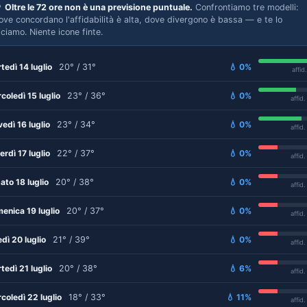

Oltre le 72 ore non è una previsione puntuale.
Confrontiamo tre modelli:
ove concordano l'affidabilità è alta, dove divergono è bassa — e te lo
iciamo. Niente icone finte.
tedì 14 luglio
20° / 31°
💧 0%
affid
coledì 15 luglio
23° / 36°
💧 0%
affid
vedì 16 luglio
23° / 34°
💧 0%
affid
erdì 17 luglio
22° / 37°
💧 0%
affid
ato 18 luglio
20° / 38°
💧 0%
affid
enica 19 luglio
20° / 37°
💧 0%
affid
edì 20 luglio
21° / 39°
💧 0%
affid
tedì 21 luglio
20° / 38°
💧 6%
affid
coledì 22 luglio
18° / 33°
💧 11%
affid