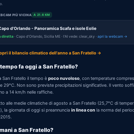
o.
BCAM PIÙ VICINA
A 21.6 KM
Capo d'Orlando - Panoramica Scafa e isole Eolie
n diretta
· Capo d'Orlando, Sicilia ME · l'AI vede: clear_sky ·
apri la webcam →
opri il bilancio climatico dell'anno a San Fratello →
tempo fa oggi a San Fratello?
a San Fratello il tempo è
poco nuvoloso
, con temperature compres
 29°C. Non sono previste precipitazioni significative. Il vento soff
no a 14 km/h nelle raffiche.
tto alle medie climatiche di agosto a San Fratello (25,7°C di temper
, la giornata di oggi si preannuncia
in linea con
la norma del perio
2015.
mani a San Fratello?