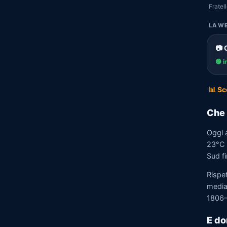
Fratell
LA WE
📷 
🟢 i
📊 Sc
Che 
Oggi 
23°C e
Sud fi
Rispe
media)
1806–
E do