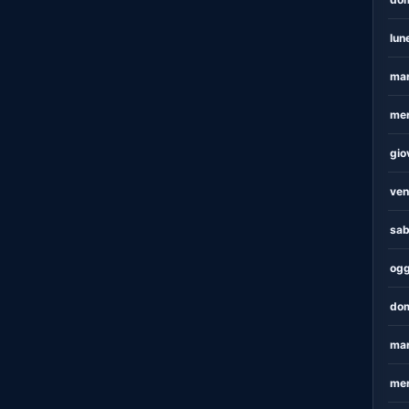
lun
mar
mer
gio
ven
sab
ogg
dom
mar
mer