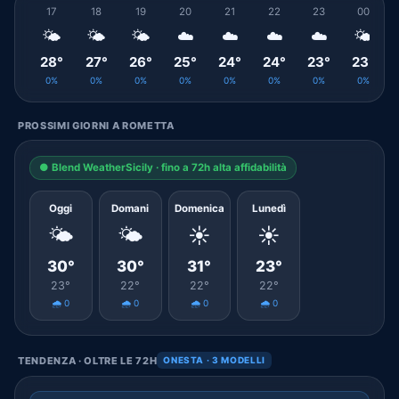
17
18
19
20
21
22
23
00
🌤️
🌤️
🌤️
☁️
☁️
☁️
☁️
🌤️
28°
27°
26°
25°
24°
24°
23°
23°
0%
0%
0%
0%
0%
0%
0%
0%
PROSSIMI GIORNI A ROMETTA
● Blend WeatherSicily · fino a 72h alta affidabilità
Oggi
Domani
Domenica
Lunedì
🌤️
🌤️
☀️
☀️
30°
30°
31°
23°
23°
22°
22°
22°
🌧️ 0
🌧️ 0
🌧️ 0
🌧️ 0
TENDENZA · OLTRE LE 72H
ONESTA · 3 MODELLI