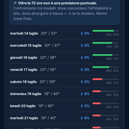
🔎
Oltre le 72 ore non è una previsione puntuale.
Confrontiamo tre modelli: dove concordano l'affidabilità è
alta, dove divergono è bassa — e te lo diciamo. Niente
icone finte.
martedì 14 luglio
20° / 33°
💧 0%
affid. 80%
mercoledì 15 luglio
20° / 37°
💧 0%
affid. 74%
giovedì 16 luglio
20° / 36°
💧 0%
affid. 75%
venerdì 17 luglio
20° / 36°
💧 0%
affid. 63%
sabato 18 luglio
20° / 39°
💧 0%
affid. 37%
domenica 19 luglio
19° / 40°
💧 6%
affid. 30%
lunedì 20 luglio
19° / 40°
💧 0%
affid. 30%
martedì 21 luglio
19° / 40°
💧 6%
affid. 30%