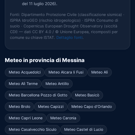
.
del 11 luglio 2026)
Fonti: Dipartimento Protezione Civile (classificazione sismica) ·
ISPRA IdroGEO (rischio idrogeologico) · ISPRA Consumo di
suolo · Copernicus European Drought Observatory (siccità
CDI) — dati CC BY 4.0 / © Unione Europea, ricomposti per
comune su chiave ISTAT.
Dettaglio fonti
.
Meteo in provincia di Messina
Meteo Acquedolci
Meteo Alcara li Fusi
Meteo Alì
Meteo Alì Terme
Meteo Antillo
Meteo Barcellona Pozzo di Gotto
Meteo Basicò
Meteo Brolo
Meteo Capizzi
Meteo Capo d'Orlando
Meteo Capri Leone
Meteo Caronia
Meteo Casalvecchio Siculo
Meteo Castel di Lucio