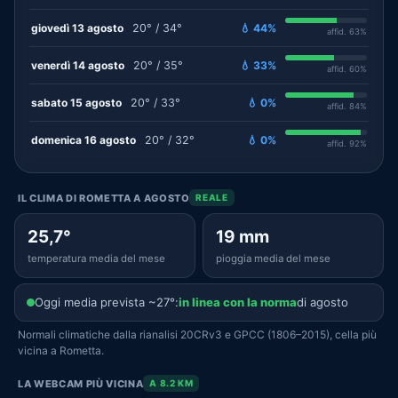
giovedì 13 agosto
20° / 34°
💧 44%
affid. 63%
venerdì 14 agosto
20° / 35°
💧 33%
affid. 60%
sabato 15 agosto
20° / 33°
💧 0%
affid. 84%
domenica 16 agosto
20° / 32°
💧 0%
affid. 92%
IL CLIMA DI ROMETTA A AGOSTO
REALE
25,7°
19 mm
temperatura media del mese
pioggia media del mese
Oggi media prevista ~27°:
in linea con la norma
di agosto
Normali climatiche dalla rianalisi 20CRv3 e GPCC (1806–2015), cella più
vicina a Rometta.
LA WEBCAM PIÙ VICINA
A 8.2 KM