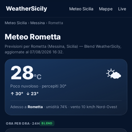
WeatherSicily
Meteo Sicilia
Mappe
Live
Meteo Sicilia
›
Messina
›
Rometta
Meteo Rometta
Previsioni per Rometta (Messina, Sicilia) — Blend WeatherSicily,
aggiornate al 07/08/2026 16:32.
28
🌤️
°C
Poco nuvoloso · percepiti 30°
↑ 30° ↓ 23°
Adesso a
Rometta
· umidità 74% · vento 10 km/h Nord-Ovest
ORA PER ORA · 24H
BLEND