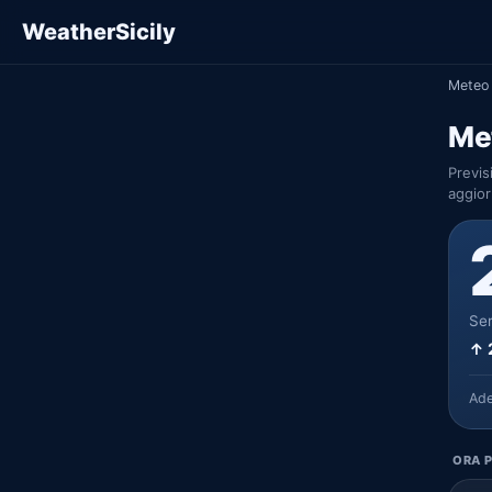
WeatherSicily
Meteo 
Me
Previs
aggior
Ser
↑ 
Ad
ORA P