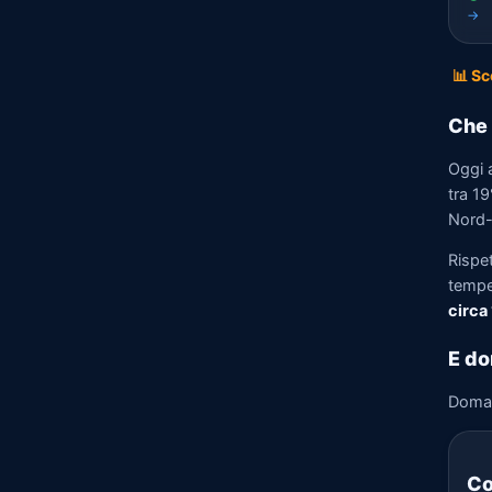
→
📊 Sc
Che 
Oggi 
tra 19
Nord-E
Rispe
tempe
circa
E do
Doma
Co