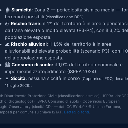
🏚️
Sismicità:
Zona 2 — pericolosità sismica media — for
terremoti possibili
(classificazione DPC)
🪨
Rischio frane:
il 1% del territorio è in aree a pericolosi
da frana elevata o molto elevata (P3-P4), con il 3,2% del
popolazione esposta.
🌊
Rischio alluvioni:
il 1,5% del territorio è in aree
alluvionabili ad elevata probabilità (scenario P3), con il 
della popolazione esposta.
🏙️
Consumo di suolo:
il 1,9% del territorio comunale è
impermeabilizzato/edificato (ISPRA 2024).
💧
Siccità:
nessuna siccità in corso
(Copernicus EDO, decade
.
11 luglio 2026)
ti: Dipartimento Protezione Civile (classificazione sismica) · ISPRA IdroGE
schio idrogeologico) · ISPRA Consumo di suolo · Copernicus European
ught Observatory (siccità CDI) — dati CC BY 4.0 / © Unione Europea,
omposti per comune su chiave ISTAT.
Dettaglio fonti
.