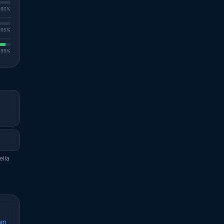
. 60%
. 65%
. 89%
ella
am