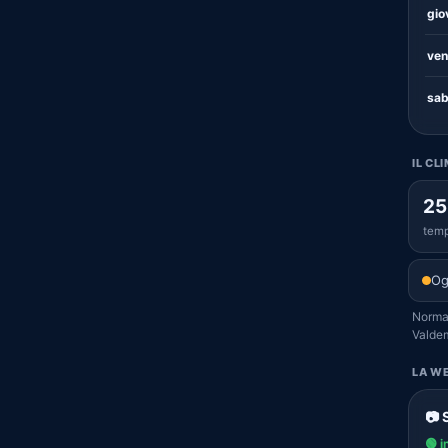
gio
ven
sab
IL CL
25
temp
Og
Normal
Valde
LA WE
📷 
🟢 i