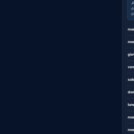

d
d
mar
mer
gio
ven
sab
dom
lun
mar
mer