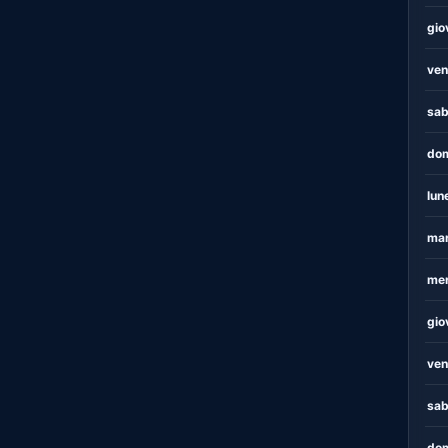
gio
ven
sab
dom
lun
mar
mer
gio
ven
sab
dom