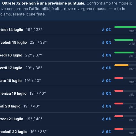

Oltre le 72 ore non è una previsione puntuale.
Confrontiamo tre modelli:
ove concordano l'affidabilità è alta, dove divergono è bassa — e te lo
iciamo. Niente icone finte.
tedì 14 luglio
19° / 33°
💧 0%
affid
coledì 15 luglio
22° / 38°
💧 0%
affid
vedì 16 luglio
22° / 37°
💧 0%
affid
erdì 17 luglio
20° / 38°
💧 0%
affid
ato 18 luglio
19° / 40°
💧 0%
affid
enica 19 luglio
19° / 40°
💧 0%
affid
edì 20 luglio
19° / 40°
💧 0%
affid
tedì 21 luglio
19° / 40°
💧 6%
affid
coledì 22 luglio
16° / 38°
💧 6%
affid