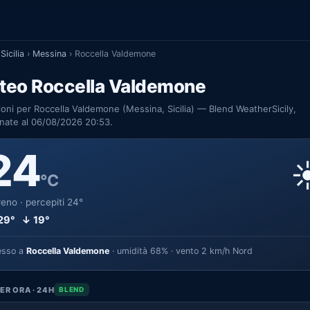
Sicilia
›
Messina
›
Roccella Valdemone
teo Roccella Valdemone
ioni per Roccella Valdemone (Messina, Sicilia) — Blend WeatherSicily,
nate al 06/08/2026 20:53.
24
☀
°C
eno · percepiti 24°
29° ↓ 19°
esso a
Roccella Valdemone
· umidità 68% · vento 2 km/h Nord
ER ORA · 24H
BLEND