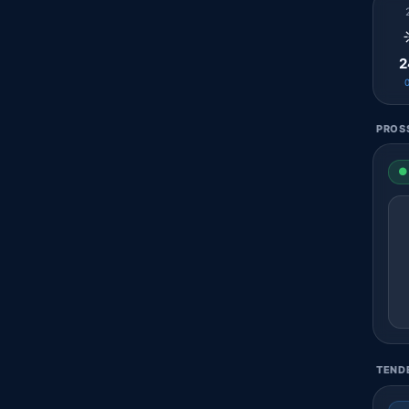
2
PROS
● 
TENDE