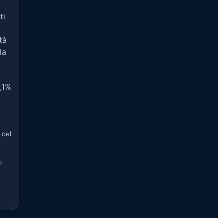
ti
tà
la
0,1%
 del
O