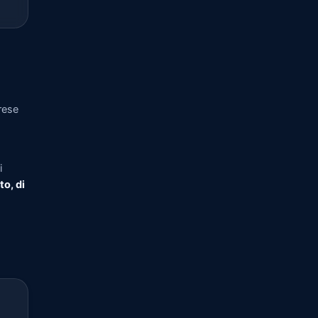
rese
i
to, di