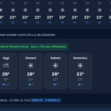
21
22
23
00
01
02
03
04
05
☀️
☀️
☀️
☀️
☀️
☀️
☀️
☀️
☀️
4°
23°
23°
22°
23°
23°
23°
23°
23°
2
0%
0%
0%
0%
0%
0%
0%
0%
0%
SIMI GIORNI A ROCCELLA VALDEMONE
Blend WeatherSicily · fino a 72h alta affidabilità
Oggi
Domani
Sabato
Domenica
⛅
☀️
☀️
☀️
29°
28°
28°
23°
19°
22°
22°
22°
🌧️ 3.7
🌧️ 0
🌧️ 0
🌧️ 0
NZA · OLTRE LE 72H
ONESTA · 3 MODELLI