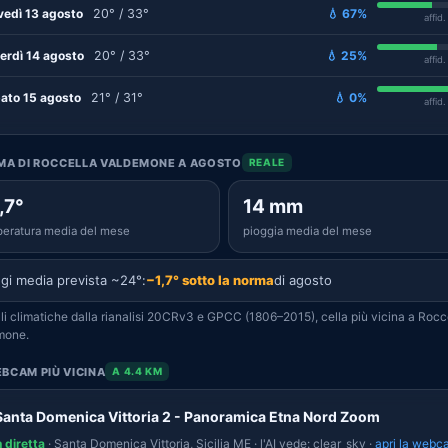
vedì 13 agosto
20° / 33°
💧 67%
affid
erdì 14 agosto
20° / 33°
💧 25%
affid
ato 15 agosto
21° / 31°
💧 0%
affid
IMA DI ROCCELLA VALDEMONE A AGOSTO
REALE
,7°
14 mm
eratura media del mese
pioggia media del mese
gi media prevista ~24°:
−1,7° sotto la norma
di agosto
i climatiche dalla rianalisi 20CRv3 e GPCC (1806–2015), cella più vicina a Rocc
mone.
BCAM PIÙ VICINA
A 4.4 KM
Santa Domenica Vittoria 2 - Panoramica Etna Nord Zoom
n diretta
· Santa Domenica Vittoria, Sicilia ME · l'AI vede: clear_sky ·
apri la webc