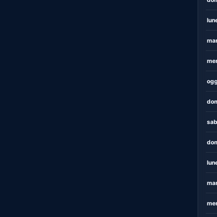
lun
mar
mer
ogg
dom
sab
dom
lun
mar
mer