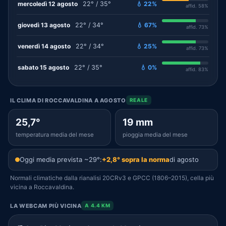
mercoledì 12 agosto
22° / 35°
💧 22%
affid. 58%
giovedì 13 agosto
22° / 34°
💧 67%
affid. 73%
venerdì 14 agosto
22° / 34°
💧 25%
affid. 73%
sabato 15 agosto
22° / 35°
💧 0%
affid. 83%
IL CLIMA DI ROCCAVALDINA A AGOSTO
REALE
25,7°
19 mm
temperatura media del mese
pioggia media del mese
Oggi media prevista ~29°:
+2,8° sopra la norma
di agosto
Normali climatiche dalla rianalisi 20CRv3 e GPCC (1806–2015), cella più
vicina a Roccavaldina.
LA WEBCAM PIÙ VICINA
A 4.4 KM