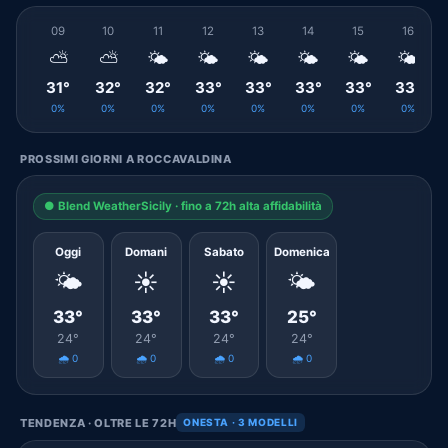
09
10
11
12
13
14
15
16
⛅
⛅
🌤️
🌤️
🌤️
🌤️
🌤️
🌤️
31°
32°
32°
33°
33°
33°
33°
33°
0%
0%
0%
0%
0%
0%
0%
0%
PROSSIMI GIORNI A ROCCAVALDINA
● Blend WeatherSicily · fino a 72h alta affidabilità
Oggi
Domani
Sabato
Domenica
🌤️
☀️
☀️
🌤️
33°
33°
33°
25°
24°
24°
24°
24°
🌧️ 0
🌧️ 0
🌧️ 0
🌧️ 0
TENDENZA · OLTRE LE 72H
ONESTA · 3 MODELLI