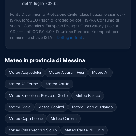
.
del 11 luglio 2026)
Fonti: Dipartimento Protezione Civile (classificazione sismica) ·
ISPRA IdroGEO (rischio idrogeologico) · ISPRA Consumo di
suolo · Copernicus European Drought Observatory (siccità
CDI) — dati CC BY 4.0 / © Unione Europea, ricomposti per
comune su chiave ISTAT.
Dettaglio fonti
.
Meteo in provincia di Messina
Meteo Acquedolci
Meteo Alcara li Fusi
Meteo Alì
Meteo Alì Terme
Meteo Antillo
Meteo Barcellona Pozzo di Gotto
Meteo Basicò
Meteo Brolo
Meteo Capizzi
Meteo Capo d'Orlando
Meteo Capri Leone
Meteo Caronia
Meteo Casalvecchio Siculo
Meteo Castel di Lucio