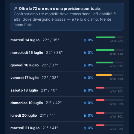
🔎
Oltre le 72 ore non è una previsione puntuale.
Confrontiamo tre modelli: dove concordano l'affidabilità è
alta, dove divergono è bassa — e te lo diciamo. Niente
icone finte.
martedì 14 luglio
22° / 35°
💧 0%
affid. 70%
mercoledì 15 luglio
22° / 38°
💧 0%
affid. 65%
giovedì 16 luglio
22° / 37°
💧 0%
affid. 62%
venerdì 17 luglio
22° / 38°
💧 0%
affid. 56%
sabato 18 luglio
21° / 40°
💧 0%
affid. 30%
domenica 19 luglio
21° / 42°
💧 0%
affid. 30%
lunedì 20 luglio
21° / 41°
💧 0%
affid. 30%
martedì 21 luglio
21° / 41°
💧 6%
affid. 30%