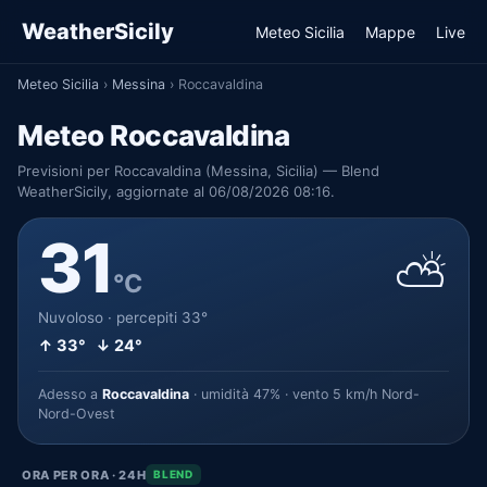
WeatherSicily
Meteo Sicilia
Mappe
Live
Meteo Sicilia
›
Messina
›
Roccavaldina
Meteo Roccavaldina
Previsioni per Roccavaldina (Messina, Sicilia) — Blend
WeatherSicily, aggiornate al 06/08/2026 08:16.
31
⛅
°C
Nuvoloso · percepiti 33°
↑ 33° ↓ 24°
Adesso a
Roccavaldina
· umidità 47% · vento 5 km/h Nord-
Nord-Ovest
ORA PER ORA · 24H
BLEND