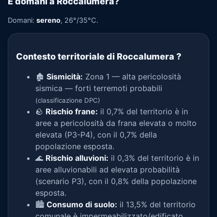
E domani a Roccalumera?
Domani:
sereno
, 26°/35°C.
Contesto territoriale di Roccalumera
?
🏚️
Sismicità:
Zona 1 — alta pericolosità
sismica — forti terremoti probabili
(classificazione DPC)
🪨
Rischio frane:
il 0,7% del territorio è in
aree a pericolosità da frana elevata o molto
elevata (P3-P4), con il 0,7% della
popolazione esposta.
🌊
Rischio alluvioni:
il 0,3% del territorio è in
aree alluvionabili ad elevata probabilità
(scenario P3), con il 0,8% della popolazione
esposta.
🏙️
Consumo di suolo:
il 13,5% del territorio
comunale è impermeabilizzato/edificato