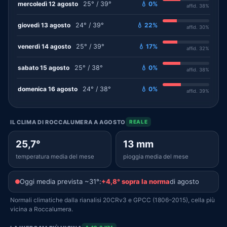
mercoledì 12 agosto
25° / 39°
💧 0%
affid. 38%
giovedì 13 agosto
24° / 39°
💧 22%
affid. 30%
venerdì 14 agosto
25° / 39°
💧 17%
affid. 32%
sabato 15 agosto
25° / 38°
💧 0%
affid. 38%
domenica 16 agosto
24° / 38°
💧 0%
affid. 39%
IL CLIMA DI ROCCALUMERA A AGOSTO
REALE
25,7°
13 mm
temperatura media del mese
pioggia media del mese
Oggi media prevista ~31°:
+4,8° sopra la norma
di agosto
Normali climatiche dalla rianalisi 20CRv3 e GPCC (1806–2015), cella più
vicina a Roccalumera.