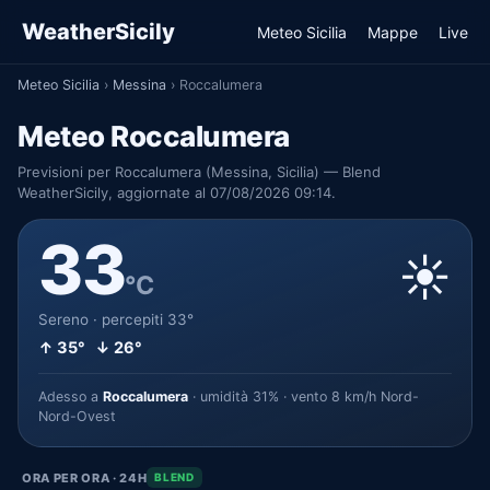
WeatherSicily
Meteo Sicilia
Mappe
Live
Meteo Sicilia
›
Messina
›
Roccalumera
Meteo Roccalumera
Previsioni per Roccalumera (Messina, Sicilia) — Blend
WeatherSicily, aggiornate al 07/08/2026 09:14.
33
☀️
°C
Sereno · percepiti 33°
↑ 35° ↓ 26°
Adesso a
Roccalumera
· umidità 31% · vento 8 km/h Nord-
Nord-Ovest
ORA PER ORA · 24H
BLEND