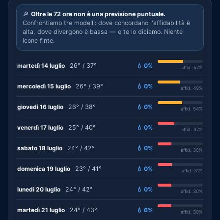
🔎
Oltre le 72 ore non è una previsione puntuale.
Confrontiamo tre modelli: dove concordano l'affidabilità è
alta, dove divergono è bassa — e te lo diciamo. Niente
icone finte.
martedì 14 luglio
26° / 37°
💧 0%
affid. 57%
mercoledì 15 luglio
26° / 39°
💧 0%
affid. 49%
giovedì 16 luglio
26° / 38°
💧 0%
affid. 54%
venerdì 17 luglio
25° / 40°
💧 0%
affid. 37%
sabato 18 luglio
24° / 42°
💧 0%
affid. 30%
domenica 19 luglio
23° / 41°
💧 0%
affid. 31%
lunedì 20 luglio
24° / 42°
💧 0%
affid. 30%
martedì 21 luglio
24° / 43°
💧 6%
affid. 30%