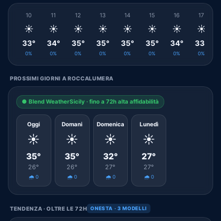
10
11
12
13
14
15
16
17
☀️
☀️
☀️
☀️
☀️
☀️
☀️
☀️
33°
34°
35°
35°
35°
35°
34°
33°
0%
0%
0%
0%
0%
0%
0%
0%
PROSSIMI GIORNI A ROCCALUMERA
● Blend WeatherSicily · fino a 72h alta affidabilità
Oggi
Domani
Domenica
Lunedì
☀️
☀️
☀️
☀️
35°
35°
32°
27°
26°
26°
27°
27°
🌧️ 0
🌧️ 0
🌧️ 0
🌧️ 0
TENDENZA · OLTRE LE 72H
ONESTA · 3 MODELLI