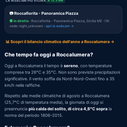
LA WEBCAM PIÙ VICINA
A 12.3 KM
📷 Roccafiorita - Panoramica Piazza
🟢 in diretta
· Roccafiorita - Panoramica Piazza, Sicilia ME · l'AI
vede: night_unknown ·
apri la webcam →
📊 Scopri il bilancio climatico dell'anno a Roccalumera →
Che tempo fa oggi a Roccalumera?
Oggi a Roccalumera il tempo è
sereno
, con temperature
comprese tra 26°C e 35°C. Non sono previste precipitazioni
significative. Il vento soffia da Nord-Nord-Ovest fino a 35
km/h nelle raffiche.
Rispetto alle medie climatiche di agosto a Roccalumera
(25,7°C di temperatura media), la giornata di oggi si
preannuncia
più calda del solito, di circa 4,8°C sopra
la
norma del periodo 1806–2015.