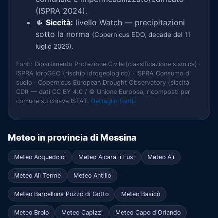
(ISPRA 2024).
🌵
Siccità:
livello Watch — precipitazioni
sotto la norma
(Copernicus EDO, decade del 11
.
luglio 2026)
Fonti: Dipartimento Protezione Civile (classificazione sismica) ·
ISPRA IdroGEO (rischio idrogeologico) · ISPRA Consumo di
suolo · Copernicus European Drought Observatory (siccità
CDI) — dati CC BY 4.0 / © Unione Europea, ricomposti per
comune su chiave ISTAT.
Dettaglio fonti
.
Meteo in provincia di Messina
Meteo Acquedolci
Meteo Alcara li Fusi
Meteo Alì
Meteo Alì Terme
Meteo Antillo
Meteo Barcellona Pozzo di Gotto
Meteo Basicò
Meteo Brolo
Meteo Capizzi
Meteo Capo d'Orlando