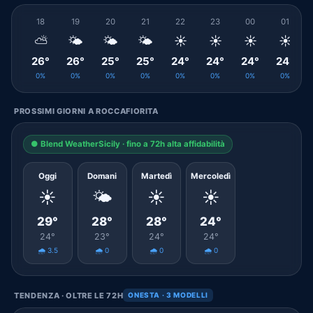
18
19
20
21
22
23
00
01
⛅
🌤️
🌤️
🌤️
☀️
☀️
☀️
☀️
26°
26°
25°
25°
24°
24°
24°
24°
0%
0%
0%
0%
0%
0%
0%
0%
PROSSIMI GIORNI A ROCCAFIORITA
● Blend WeatherSicily · fino a 72h alta affidabilità
Oggi
Domani
Martedì
Mercoledì
☀️
🌤️
☀️
☀️
29°
28°
28°
24°
24°
23°
24°
24°
🌧️ 3.5
🌧️ 0
🌧️ 0
🌧️ 0
TENDENZA · OLTRE LE 72H
ONESTA · 3 MODELLI