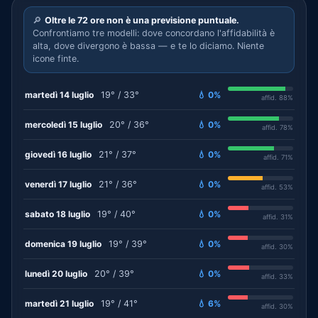
🔎
Oltre le 72 ore non è una previsione puntuale.
Confrontiamo tre modelli: dove concordano l'affidabilità è
alta, dove divergono è bassa — e te lo diciamo. Niente
icone finte.
martedì 14 luglio
19° / 33°
💧 0%
affid. 88%
mercoledì 15 luglio
20° / 36°
💧 0%
affid. 78%
giovedì 16 luglio
21° / 37°
💧 0%
affid. 71%
venerdì 17 luglio
21° / 36°
💧 0%
affid. 53%
sabato 18 luglio
19° / 40°
💧 0%
affid. 31%
domenica 19 luglio
19° / 39°
💧 0%
affid. 30%
lunedì 20 luglio
20° / 39°
💧 0%
affid. 33%
martedì 21 luglio
19° / 41°
💧 6%
affid. 30%