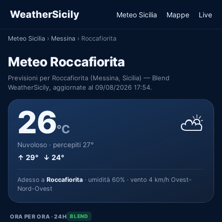
WeatherSicily
Meteo Sicilia
Mappe
Live
Meteo Sicilia
›
Messina
›
Roccafiorita
Meteo Roccafiorita
Previsioni per Roccafiorita (Messina, Sicilia) — Blend
WeatherSicily, aggiornate al 09/08/2026 17:54.
26
⛅
°C
Nuvoloso · percepiti 27°
↑ 29° ↓ 24°
Adesso a
Roccafiorita
· umidità 60% · vento 4 km/h Ovest-
Nord-Ovest
ORA PER ORA · 24H
BLEND