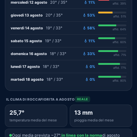
mercoledì 12 agosto
20° / 35°
💧 11%
affid. 39%
giovedì 13 agosto
20° / 35°
💧 53%
affid. 51%
venerdì 14 agosto
19° / 33°
💧 58%
affid. 64%
sabato 15 agosto
19° / 33°
💧 11%
affid. 60%
domenica 16 agosto
18° / 33°
💧 33%
affid. 71%
lunedì 17 agosto
18° / 33°
💧 0%
affid. 77%
martedì 18 agosto
18° / 33°
💧 0%
affid. 80%
IL CLIMA DI ROCCAFIORITA A AGOSTO
REALE
25,7°
13 mm
temperatura media del mese
pioggia media del mese
Oggi media prevista ~27°:
in linea con la norma
di agosto