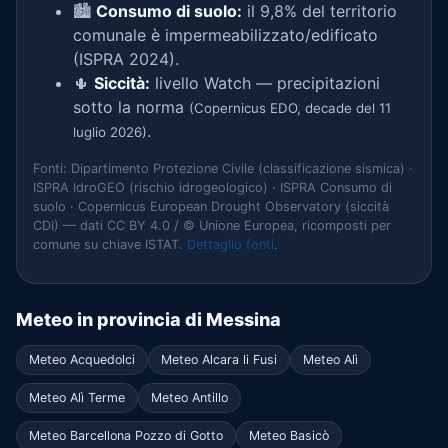
🏙️
Consumo di suolo:
il 9,8% del territorio
comunale è impermeabilizzato/edificato
(ISPRA 2024).
🌵
Siccità:
livello Watch — precipitazioni
sotto la norma
(Copernicus EDO, decade del 11
.
luglio 2026)
Fonti: Dipartimento Protezione Civile (classificazione sismica) ·
ISPRA IdroGEO (rischio idrogeologico) · ISPRA Consumo di
suolo · Copernicus European Drought Observatory (siccità
CDI) — dati CC BY 4.0 / © Unione Europea, ricomposti per
comune su chiave ISTAT.
Dettaglio fonti
.
Meteo in provincia di Messina
Meteo Acquedolci
Meteo Alcara li Fusi
Meteo Alì
Meteo Alì Terme
Meteo Antillo
Meteo Barcellona Pozzo di Gotto
Meteo Basicò