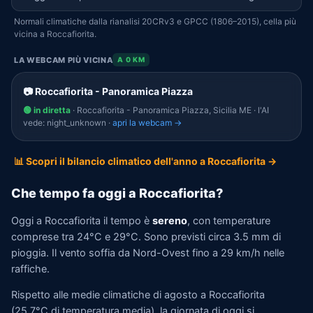
Normali climatiche dalla rianalisi 20CRv3 e GPCC (1806–2015), cella più
vicina a Roccafiorita.
LA WEBCAM PIÙ VICINA
A 0 KM
📷 Roccafiorita - Panoramica Piazza
🟢 in diretta
· Roccafiorita - Panoramica Piazza, Sicilia ME · l'AI
vede: night_unknown ·
apri la webcam →
📊 Scopri il bilancio climatico dell'anno a Roccafiorita →
Che tempo fa oggi a Roccafiorita?
Oggi a Roccafiorita il tempo è
sereno
, con temperature
comprese tra 24°C e 29°C. Sono previsti circa 3.5 mm di
pioggia. Il vento soffia da Nord-Ovest fino a 29 km/h nelle
raffiche.
Rispetto alle medie climatiche di agosto a Roccafiorita
(25,7°C di temperatura media), la giornata di oggi si