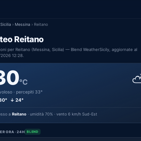
Sicilia
›
Messina
›
Reitano
teo Reitano
ioni per Reitano (Messina, Sicilia) — Blend WeatherSicily, aggiornate al
/2026 12:28.
30
°C
oloso · percepiti 33°
30° ↓ 24°
esso a
Reitano
· umidità 70% · vento 6 km/h Sud-Est
ER ORA · 24H
BLEND