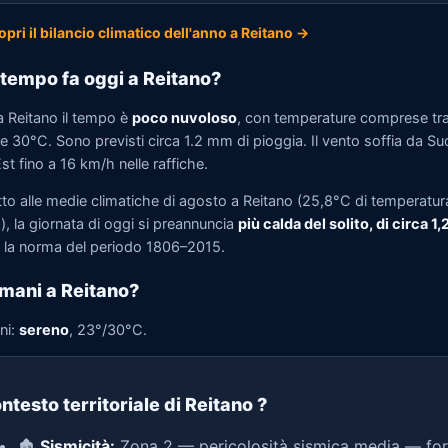
opri il bilancio climatico dell'anno a Reitano →
tempo fa oggi a Reitano?
a Reitano il tempo è
poco nuvoloso
, con temperature comprese tr
 30°C. Sono previsti circa 1.2 mm di pioggia. Il vento soffia da Su
t fino a 16 km/h nelle raffiche.
tto alle medie climatiche di agosto a Reitano (25,8°C di temperatur
, la giornata di oggi si preannuncia
più calda del solito, di circa 1
la norma del periodo 1806–2015.
mani a Reitano?
ni:
sereno
, 23°/30°C.
ntesto territoriale di Reitano
?
🏚️
Sismicità:
Zona 2 — pericolosità sismica media — for