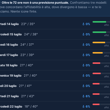

Oltre le 72 ore non è una previsione puntuale.
Confrontiamo tre modelli:
ove concordano l'affidabilità è alta, dove divergono è bassa — e te lo
iciamo. Niente icone finte.
tedì 14 luglio
23° / 35°
💧 0%
affid
coledì 15 luglio
24° / 38°
💧 0%
affid
vedì 16 luglio
24° / 37°
💧 0%
affid
erdì 17 luglio
23° / 39°
💧 0%
affid
ato 18 luglio
21° / 40°
💧 0%
affid
enica 19 luglio
21° / 40°
💧 0%
affid
edì 20 luglio
21° / 41°
💧 0%
affid
tedì 21 luglio
21° / 43°
💧 6%
affid
coledì 22 luglio
18° / 40°
💧 6%
affid