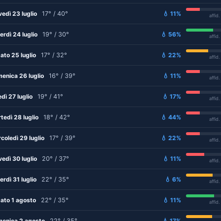
vedì 23 luglio
17° / 40°
💧 11%
affid
erdì 24 luglio
19° / 30°
💧 56%
affid
ato 25 luglio
17° / 32°
💧 22%
affid
enica 26 luglio
16° / 39°
💧 11%
affid
edì 27 luglio
19° / 41°
💧 17%
affid
tedì 28 luglio
18° / 42°
💧 44%
affid
coledì 29 luglio
17° / 39°
💧 22%
affid
vedì 30 luglio
20° / 37°
💧 11%
affid
erdì 31 luglio
22° / 35°
💧 6%
affid
ato 1 agosto
22° / 35°
💧 11%
affid
enica 2 agosto
22° / 35°
💧 17%