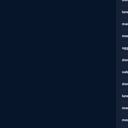
lun
mar
mer
ogg
dom
sab
dom
lun
mar
mer