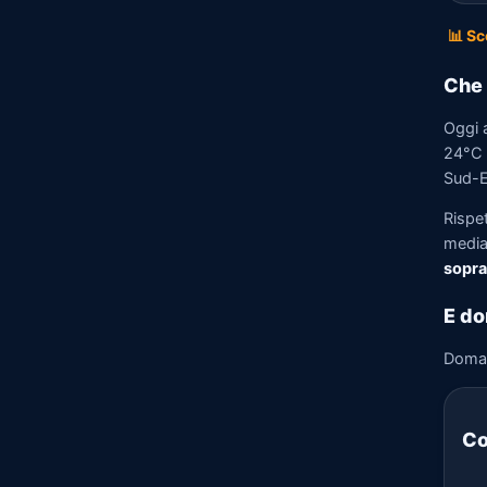
📊 Sc
Che 
Oggi 
24°C e
Sud-Es
Rispe
media)
sopra
E do
Doma
Co