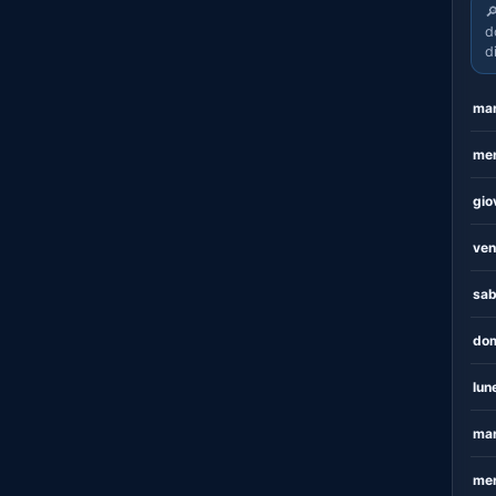

d
d
mar
mer
gio
ven
sab
dom
lun
mar
mer