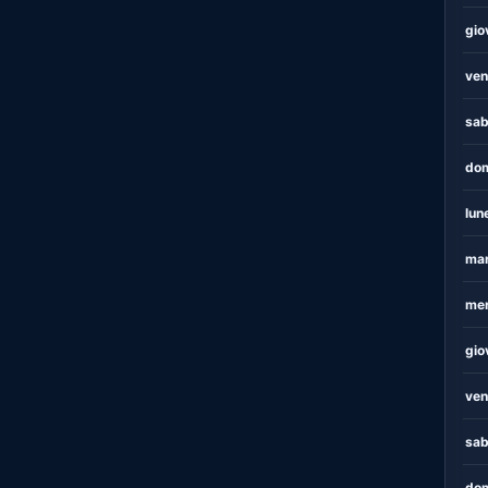
gio
ven
sab
dom
lun
mar
mer
gio
ven
sab
dom