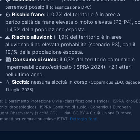
terremoti possibili
(classificazione DPC)
🪨
Rischio frane:
il 0,7% del territorio è in aree a
pericolosità da frana elevata o molto elevata (P3-P4), c
il 4,5% della popolazione esposta.
🌊
Rischio alluvioni:
il 1,9% del territorio è in aree
alluvionabili ad elevata probabilità (scenario P3), con il
19,1% della popolazione esposta.
🏙️
Consumo di suolo:
il 6,7% del territorio comunale è
impermeabilizzato/edificato (ISPRA 2024), +2,1 ettari
nell'ultimo anno.
💧
Siccità:
nessuna siccità in corso
(Copernicus EDO, decade
.
11 luglio 2026)
ti: Dipartimento Protezione Civile (classificazione sismica) · ISPRA IdroGE
schio idrogeologico) · ISPRA Consumo di suolo · Copernicus European
ught Observatory (siccità CDI) — dati CC BY 4.0 / © Unione Europea,
omposti per comune su chiave ISTAT.
Dettaglio fonti
.