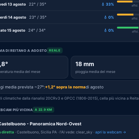
vedì 13 agosto
22° / 35°
💧 33%
affid
erdì 14 agosto
23° / 35°
💧 0%
affid
ato 15 agosto
24° / 34°
💧 0%
affid
IMA DI REITANO A AGOSTO
REALE
,8°
18 mm
eratura media del mese
pioggia media del mese
gi media prevista ~27°:
+1,2° sopra la norma
di agosto
i climatiche dalla rianalisi 20CRv3 e GPCC (1806–2015), cella più vicina a Reita
BCAM PIÙ VICINA
A 22.9 KM
Castelbuono - Panoramica Nord-Ovest
n diretta
· Castelbuono, Sicilia PA · l'AI vede: clear_sky ·
apri la webcam →