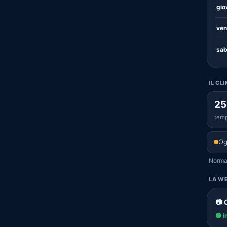
gio
ven
sab
IL CL
25
temp
Og
Normal
LA WE
📷 
🟢 i