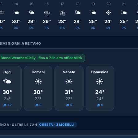
13
14
15
16
17
18
19
20
21
⛅
🌤️
🌤️
⛈️
⛈️
🌤️
🌤️
☀️
🌤️
0°
30°
29°
29°
28°
28°
25°
24°
25°
2
0%
0%
0%
1%
11%
0%
0%
0%
0%
IMI GIORNI A REITANO
Blend WeatherSicily · fino a 72h alta affidabilità
Oggi
Domani
Sabato
Domenica
🌤️
☀️
☀️
☀️
30°
30°
31°
24°
24°
23°
23°
24°
🌧️ 1.2
🌧️ 0
🌧️ 0
🌧️ 0
NZA · OLTRE LE 72H
ONESTA · 3 MODELLI