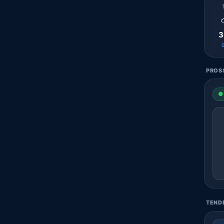
3
PROSS
● 
TENDE