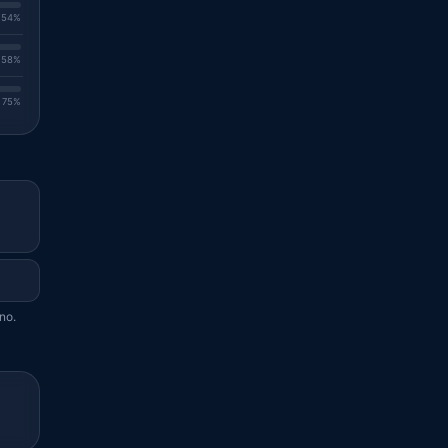
. 54%
. 58%
. 75%
no.