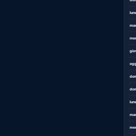
lun
mar
mer
gio
ogg
dom
dom
lun
mar
mer