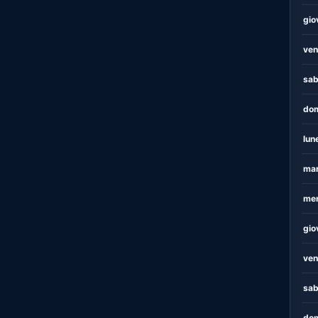
gio
ven
sab
dom
lun
mar
mer
gio
ven
sab
dom