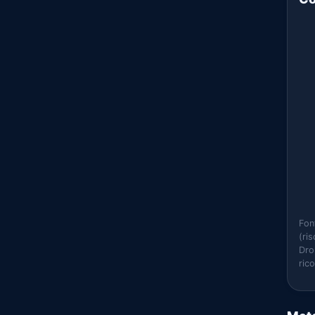
Fon
(ri
Dro
ric