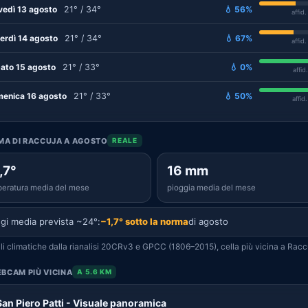
vedì 13 agosto
21° / 34°
💧 56%
affid
erdì 14 agosto
21° / 34°
💧 67%
affid
ato 15 agosto
21° / 33°
💧 0%
affid
enica 16 agosto
21° / 33°
💧 50%
affid
IMA DI RACCUJA A AGOSTO
REALE
,7°
16 mm
eratura media del mese
pioggia media del mese
gi media prevista ~24°:
−1,7° sotto la norma
di agosto
i climatiche dalla rianalisi 20CRv3 e GPCC (1806–2015), cella più vicina a Racc
BCAM PIÙ VICINA
A 5.6 KM
San Piero Patti - Visuale panoramica