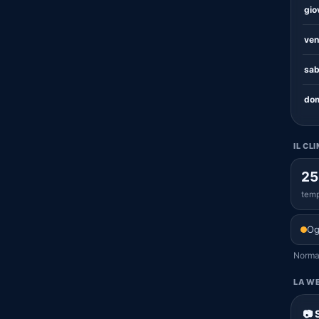
gio
ven
sab
dom
IL CL
25
temp
Og
Normal
LA WE
📷 