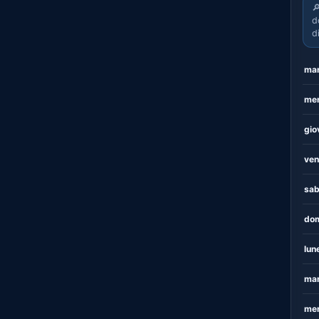

d
d
mar
mer
gio
ven
sab
dom
lun
mar
mer