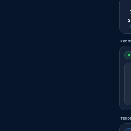
2
PROSS
● 
TENDE