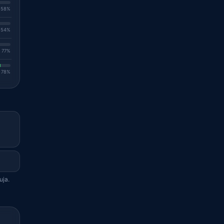
. 58%
. 54%
. 77%
. 78%
uja.