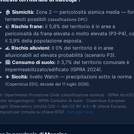
🏚️
Sismicità:
Zona 2 — pericolosità sismica media — for
terremoti possibili
(classificazione DPC)
🪨
Rischio frane:
il 5,6% del territorio è in aree a
pericolosità da frana elevata o molto elevata (P3-P4), c
il 3,9% della popolazione esposta.
🌊
Rischio alluvioni:
il 0% del territorio è in aree
alluvionabili ad elevata probabilità (scenario P3).
🏙️
Consumo di suolo:
il 3,7% del territorio comunale è
impermeabilizzato/edificato (ISPRA 2024).
🌵
Siccità:
livello Watch — precipitazioni sotto la norma
.
(Copernicus EDO, decade del 11 luglio 2026)
ti: Dipartimento Protezione Civile (classificazione sismica) · ISPRA IdroGE
schio idrogeologico) · ISPRA Consumo di suolo · Copernicus European
ught Observatory (siccità CDI) — dati CC BY 4.0 / © Unione Europea,
omposti per comune su chiave ISTAT.
Dettaglio fonti
.