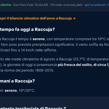
n diretta
· San Piero Patti, Sicilia ME · l'AI vede: overcast_dark ·
apri la webcam →
opri il bilancio climatico dell'anno a Raccuja →
tempo fa oggi a Raccuja?
a Raccuja il tempo è
sereno
, con temperature comprese tra 19°C e
Non sono previste precipitazioni significative. Il vento soffia da N
Ovest fino a 14 km/h nelle raffiche.
tto alle medie climatiche di agosto a Raccuja (25,7°C di temperatur
, la giornata di oggi si preannuncia
più fresca del solito, di circa 
la norma del periodo 1806–2015.
mani a Raccuja?
ni:
sereno
, 19°/30°C.
ntesto territoriale di Raccuja
?