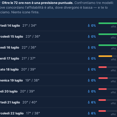

Oltre le 72 ore non è una previsione puntuale.
Confrontiamo tre modelli:
ove concordano l'affidabilità è alta, dove divergono è bassa — e te lo
iciamo. Niente icone finte.
tedì 14 luglio
21° / 34°
💧 0%
affid
coledì 15 luglio
23° / 36°
💧 0%
affid
vedì 16 luglio
22° / 36°
💧 0%
affid
erdì 17 luglio
21° / 37°
💧 0%
affid
ato 18 luglio
20° / 39°
💧 0%
affid
enica 19 luglio
19° / 38°
💧 0%
affid
edì 20 luglio
20° / 39°
💧 0%
affid
tedì 21 luglio
20° / 40°
💧 6%
affid
coledì 22 luglio
17° / 38°
💧 6%
affid