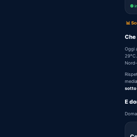
🟢 i
📊 Sc
Che 
Oggi 
29°C. 
Nord-
Rispe
media)
sotto
E do
Doma
Co