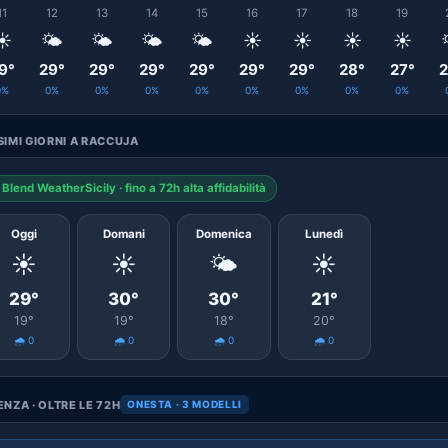
11
12
13
14
15
16
17
18
19
☀️
🌤️
🌤️
🌤️
🌤️
☀️
☀️
☀️
☀️
9°
29°
29°
29°
29°
29°
29°
28°
27°
2
0%
0%
0%
0%
0%
0%
0%
0%
0%
IMI GIORNI A RACCUJA
Blend WeatherSicily · fino a 72h alta affidabilità
Oggi
Domani
Domenica
Lunedì
☀️
☀️
🌤️
☀️
29°
30°
30°
21°
19°
19°
18°
20°
🌧️ 0
🌧️ 0
🌧️ 0
🌧️ 0
NZA · OLTRE LE 72H
ONESTA · 3 MODELLI