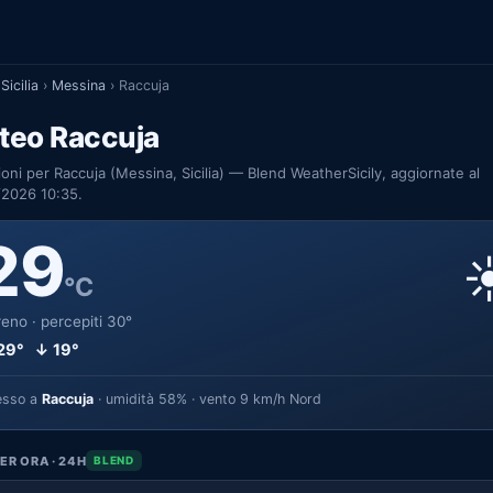
Sicilia
›
Messina
›
Raccuja
teo Raccuja
ioni per Raccuja (Messina, Sicilia) — Blend WeatherSicily, aggiornate al
/2026 10:35.
29
☀
°C
eno · percepiti 30°
29° ↓ 19°
esso a
Raccuja
· umidità 58% · vento 9 km/h Nord
ER ORA · 24H
BLEND