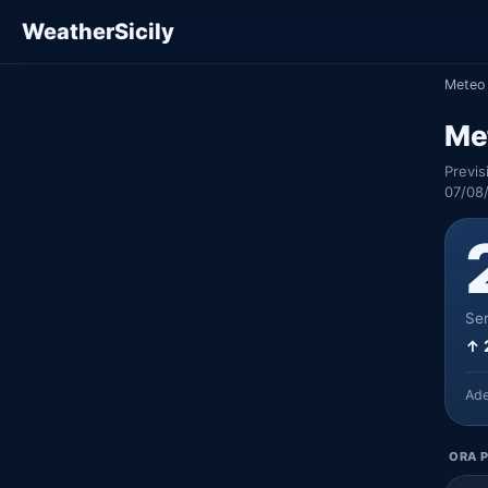
WeatherSicily
Meteo 
Me
Previs
07/08
Ser
↑ 
Ad
ORA P