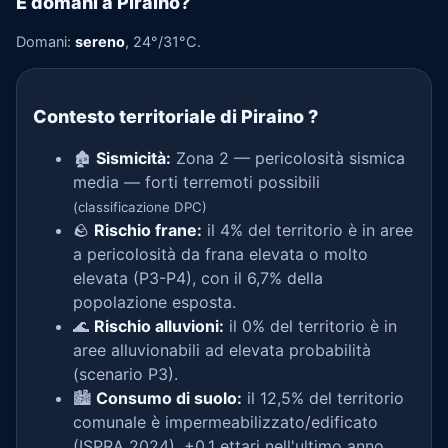
E domani a Piraino?
Domani:
sereno
, 24°/31°C.
Contesto territoriale di Piraino
?
🏚️
Sismicità:
Zona 2 — pericolosità sismica
media — forti terremoti possibili
(classificazione DPC)
🪨
Rischio frane:
il 4% del territorio è in aree
a pericolosità da frana elevata o molto
elevata (P3-P4), con il 6,7% della
popolazione esposta.
🌊
Rischio alluvioni:
il 0% del territorio è in
aree alluvionabili ad elevata probabilità
(scenario P3).
🏙️
Consumo di suolo:
il 12,5% del territorio
comunale è impermeabilizzato/edificato
(ISPRA 2024), +0,1 ettari nell'ultimo anno.