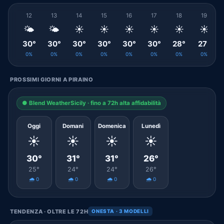
12
13
14
15
16
17
18
19
🌤️
🌤️
☀️
☀️
☀️
☀️
☀️
☀️
30°
30°
30°
30°
30°
30°
28°
27°
0%
0%
0%
0%
0%
0%
0%
0%
PROSSIMI GIORNI A PIRAINO
● Blend WeatherSicily · fino a 72h alta affidabilità
Oggi
Domani
Domenica
Lunedì
☀️
☀️
☀️
☀️
30°
31°
31°
26°
25°
24°
24°
26°
🌧️ 0
🌧️ 0
🌧️ 0
🌧️ 0
TENDENZA · OLTRE LE 72H
ONESTA · 3 MODELLI