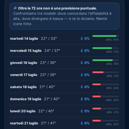
🔎
Oltre le 72 ore non è una previsione puntuale.
Confrontiamo tre modelli: dove concordano l'affidabilità è
alta, dove divergono è bassa — e te lo diciamo. Niente
icone finte.
martedì 14 luglio
22° / 33°
💧 0%
affid. 90%
mercoledì 15 luglio
24° / 37°
💧 0%
affid. 73%
giovedì 16 luglio
23° / 36°
💧 0%
affid. 76%
venerdì 17 luglio
23° / 39°
💧 0%
affid. 41%
sabato 18 luglio
21° / 40°
💧 0%
affid. 30%
domenica 19 luglio
21° / 40°
💧 0%
affid. 30%
lunedì 20 luglio
22° / 40°
💧 0%
affid. 31%
martedì 21 luglio
21° / 41°
💧 6%
affid. 30%