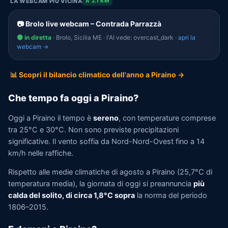
LA WEBCAM PIÙ VICINA
A 2.1 KM
📷 Brolo live webcam – Contrada Parrazzà
🟢 in diretta
· Brolo, Sicilia ME · l'AI vede: overcast_dark ·
apri la
webcam →
📊 Scopri il bilancio climatico dell'anno a Piraino →
Che tempo fa oggi a Piraino?
Oggi a Piraino il tempo è
sereno
, con temperature comprese
tra 25°C e 30°C. Non sono previste precipitazioni
significative. Il vento soffia da Nord-Nord-Ovest fino a 14
km/h nelle raffiche.
Rispetto alle medie climatiche di agosto a Piraino (25,7°C di
temperatura media), la giornata di oggi si preannuncia
più
calda del solito, di circa 1,8°C sopra
la norma del periodo
1806–2015.