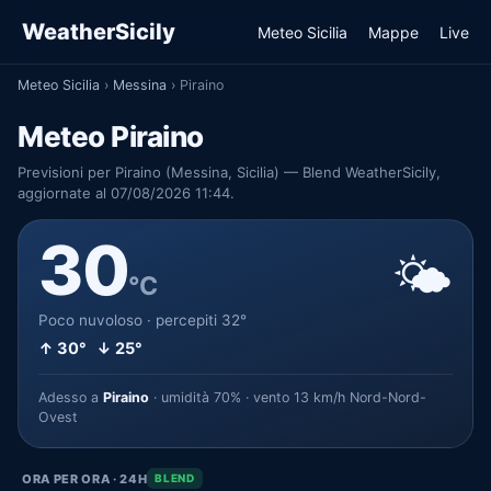
WeatherSicily
Meteo Sicilia
Mappe
Live
Meteo Sicilia
›
Messina
›
Piraino
Meteo Piraino
Previsioni per Piraino (Messina, Sicilia) — Blend WeatherSicily,
aggiornate al 07/08/2026 11:44.
30
🌤️
°C
Poco nuvoloso · percepiti 32°
↑ 30° ↓ 25°
Adesso a
Piraino
· umidità 70% · vento 13 km/h Nord-Nord-
Ovest
ORA PER ORA · 24H
BLEND