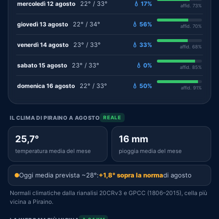
mercoledì 12 agosto
22° / 33°
💧 17%
affid. 73%
giovedì 13 agosto
22° / 34°
💧 56%
affid. 70%
venerdì 14 agosto
23° / 33°
💧 33%
affid. 68%
sabato 15 agosto
23° / 33°
💧 0%
affid. 85%
domenica 16 agosto
22° / 33°
💧 50%
affid. 91%
IL CLIMA DI PIRAINO A AGOSTO
REALE
25,7°
16 mm
temperatura media del mese
pioggia media del mese
Oggi media prevista ~28°:
+1,8° sopra la norma
di agosto
Normali climatiche dalla rianalisi 20CRv3 e GPCC (1806–2015), cella più
vicina a Piraino.