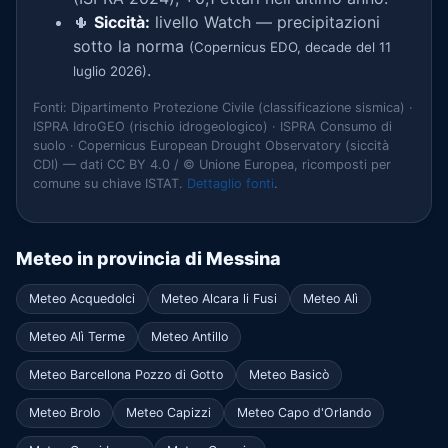
🌵
Siccità:
livello Watch — precipitazioni
sotto la norma
(Copernicus EDO, decade del 11
.
luglio 2026)
Fonti: Dipartimento Protezione Civile (classificazione sismica) ·
ISPRA IdroGEO (rischio idrogeologico) · ISPRA Consumo di
suolo · Copernicus European Drought Observatory (siccità
CDI) — dati CC BY 4.0 / © Unione Europea, ricomposti per
comune su chiave ISTAT.
Dettaglio fonti
.
Meteo in provincia di Messina
Meteo Acquedolci
Meteo Alcara li Fusi
Meteo Alì
Meteo Alì Terme
Meteo Antillo
Meteo Barcellona Pozzo di Gotto
Meteo Basicò
Meteo Brolo
Meteo Capizzi
Meteo Capo d'Orlando