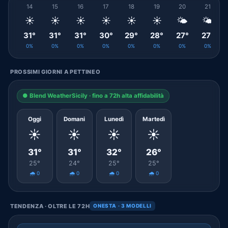
14
15
16
17
18
19
20
21
☀️
☀️
☀️
☀️
☀️
☀️
🌤️
🌤️
31°
31°
31°
30°
29°
28°
27°
27°
0%
0%
0%
0%
0%
0%
0%
0%
PROSSIMI GIORNI A PETTINEO
● Blend WeatherSicily · fino a 72h alta affidabilità
Oggi
Domani
Lunedì
Martedì
☀️
☀️
☀️
☀️
31°
31°
32°
26°
25°
24°
25°
25°
🌧️ 0
🌧️ 0
🌧️ 0
🌧️ 0
TENDENZA · OLTRE LE 72H
ONESTA · 3 MODELLI