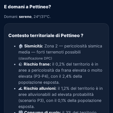
E domani a Pettineo?
Domani:
sereno
, 24°/31°C.
Contesto territoriale di Pettineo
?
🏚️
Sismicità:
Zona 2 — pericolosità sismica
media — forti terremoti possibili
(classificazione DPC)
🪨
Rischio frane:
il 0,2% del territorio è in
aree a pericolosità da frana elevata o molto
elevata (P3-P4), con il 2,4% della
popolazione esposta.
🌊
Rischio alluvioni:
il 1,2% del territorio è in
aree alluvionabili ad elevata probabilità
(scenario P3), con il 0,1% della popolazione
esposta.
🏙️
Consumo di suolo:
il 3% del territorio