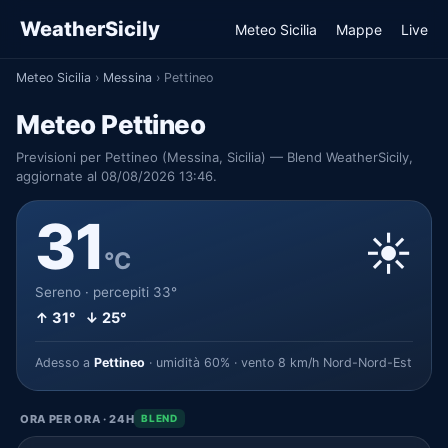
WeatherSicily
Meteo Sicilia
Mappe
Live
Meteo Sicilia
›
Messina
›
Pettineo
Meteo Pettineo
Previsioni per Pettineo (Messina, Sicilia) — Blend WeatherSicily,
aggiornate al 08/08/2026 13:46.
31
☀️
°C
Sereno · percepiti 33°
↑ 31° ↓ 25°
Adesso a
Pettineo
· umidità 60% · vento 8 km/h Nord-Nord-Est
ORA PER ORA · 24H
BLEND