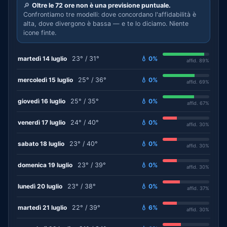
🔎
Oltre le 72 ore non è una previsione puntuale.
Confrontiamo tre modelli: dove concordano l'affidabilità è
alta, dove divergono è bassa — e te lo diciamo. Niente
icone finte.
martedì 14 luglio
23° / 31°
💧 0%
affid. 89%
mercoledì 15 luglio
25° / 36°
💧 0%
affid. 69%
giovedì 16 luglio
25° / 35°
💧 0%
affid. 67%
venerdì 17 luglio
24° / 40°
💧 0%
affid. 30%
sabato 18 luglio
23° / 40°
💧 0%
affid. 30%
domenica 19 luglio
23° / 39°
💧 0%
affid. 30%
lunedì 20 luglio
23° / 38°
💧 0%
affid. 37%
martedì 21 luglio
22° / 39°
💧 6%
affid. 30%