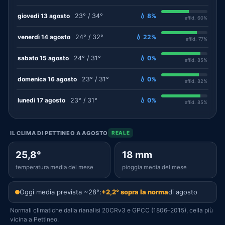
giovedì 13 agosto
23° / 34°
💧 8%
affid. 60%
venerdì 14 agosto
24° / 32°
💧 22%
affid. 77%
sabato 15 agosto
24° / 31°
💧 0%
affid. 85%
domenica 16 agosto
23° / 31°
💧 0%
affid. 82%
lunedì 17 agosto
23° / 31°
💧 0%
affid. 85%
IL CLIMA DI PETTINEO A AGOSTO
REALE
25,8°
18 mm
temperatura media del mese
pioggia media del mese
Oggi media prevista ~28°:
+2,2° sopra la norma
di agosto
Normali climatiche dalla rianalisi 20CRv3 e GPCC (1806–2015), cella più
vicina a Pettineo.