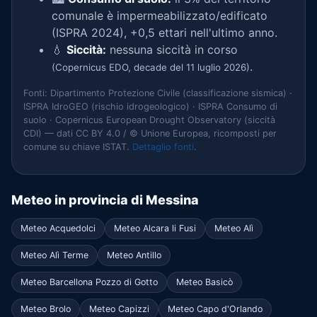
comunale è impermeabilizzato/edificato
(ISPRA 2024), +0,5 ettari nell'ultimo anno.
💧
Siccità:
nessuna siccità in corso
.
(Copernicus EDO, decade del 11 luglio 2026)
Fonti: Dipartimento Protezione Civile (classificazione sismica) ·
ISPRA IdroGEO (rischio idrogeologico) · ISPRA Consumo di
suolo · Copernicus European Drought Observatory (siccità
CDI) — dati CC BY 4.0 / © Unione Europea, ricomposti per
comune su chiave ISTAT.
Dettaglio fonti
.
Meteo in provincia di Messina
Meteo Acquedolci
Meteo Alcara li Fusi
Meteo Alì
Meteo Alì Terme
Meteo Antillo
Meteo Barcellona Pozzo di Gotto
Meteo Basicò
Meteo Brolo
Meteo Capizzi
Meteo Capo d'Orlando