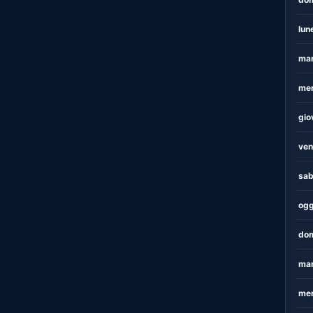
lun
mar
mer
gio
ven
sab
ogg
dom
mar
mer