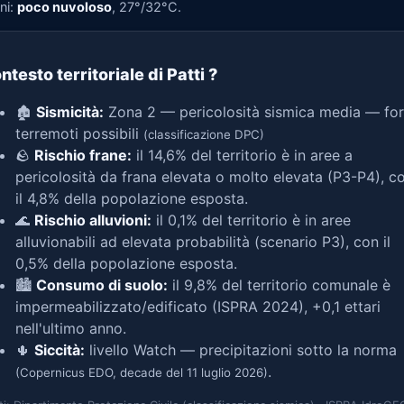
ni:
poco nuvoloso
, 27°/32°C.
ntesto territoriale di Patti
?
🏚️
Sismicità:
Zona 2 — pericolosità sismica media — for
terremoti possibili
(classificazione DPC)
🪨
Rischio frane:
il 14,6% del territorio è in aree a
pericolosità da frana elevata o molto elevata (P3-P4), c
il 4,8% della popolazione esposta.
🌊
Rischio alluvioni:
il 0,1% del territorio è in aree
alluvionabili ad elevata probabilità (scenario P3), con il
0,5% della popolazione esposta.
🏙️
Consumo di suolo:
il 9,8% del territorio comunale è
impermeabilizzato/edificato (ISPRA 2024), +0,1 ettari
nell'ultimo anno.
🌵
Siccità:
livello Watch — precipitazioni sotto la norma
.
(Copernicus EDO, decade del 11 luglio 2026)