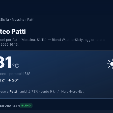
Sicilia
›
Messina
›
Patti
eo Patti
ioni per Patti (Messina, Sicilia) — Blend WeatherSicily, aggiornate al
/2026 16:16.
31
☀
°C
eno · percepiti 36°
32° ↓ 26°
esso a
Patti
· umidità 73% · vento 9 km/h Nord-Nord-Est
ER ORA · 24H
BLEND