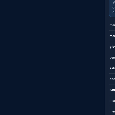

d
d
mar
mer
gio
ven
sab
dom
lun
mar
mer