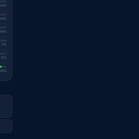
. 54%
. 60%
. 64%
. 77%
. 75%
. 83%