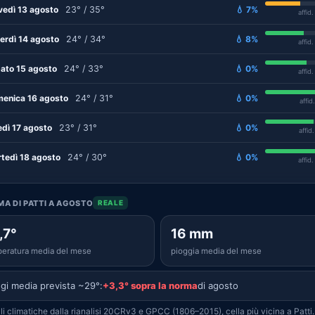
vedì 13 agosto
23° / 35°
💧 7%
affid
erdì 14 agosto
24° / 34°
💧 8%
affid
ato 15 agosto
24° / 33°
💧 0%
affid
enica 16 agosto
24° / 31°
💧 0%
affid
edì 17 agosto
23° / 31°
💧 0%
affid
tedì 18 agosto
24° / 30°
💧 0%
affid
IMA DI PATTI A AGOSTO
REALE
,7°
16 mm
eratura media del mese
pioggia media del mese
gi media prevista ~29°:
+3,3° sopra la norma
di agosto
i climatiche dalla rianalisi 20CRv3 e GPCC (1806–2015), cella più vicina a Patti.