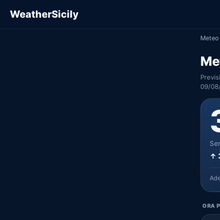
WeatherSicily
Meteo 
Met
Previs
09/08
Ser
↑ 
Ad
ORA P