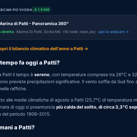
BCAM PIÙ VICINA
A 1.9 KM
Marina di Patti - Panoramica 360°
n diretta
· Marina Di Patti, Sicilia ME · l'AI vede: clear_sky ·
apri la webcam →
opri il bilancio climatico dell'anno a Patti →
tempo fa oggi a Patti?
 Patti il tempo è
sereno
, con temperature comprese tra 26°C e 3
no previste precipitazioni significative. Il vento soffia da Sud fino 
elle raffiche.
to alle medie climatiche di agosto a Patti (25,7°C di temperatura m
rnata di oggi si preannuncia
più calda del solito, di circa 3,3°C so
 del periodo 1806–2015.
mani a Patti?