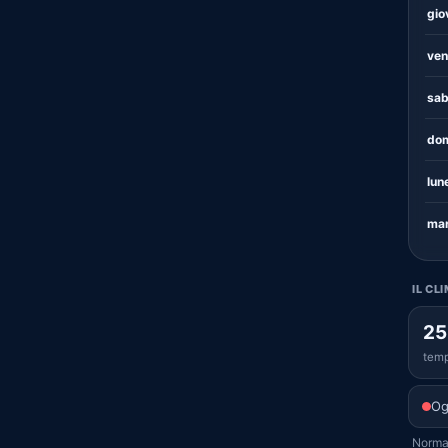
gio
ven
sab
dom
lun
mar
IL CL
25
temp
Og
Normal