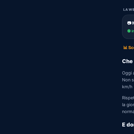
LA WE
📷 
🟢 i
📊 Sc
Che 
Oggi a
Non so
km/h n
Rispet
la gio
norma
E do