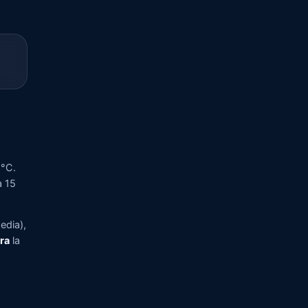
2°C.
a 15
edia),
pra
la