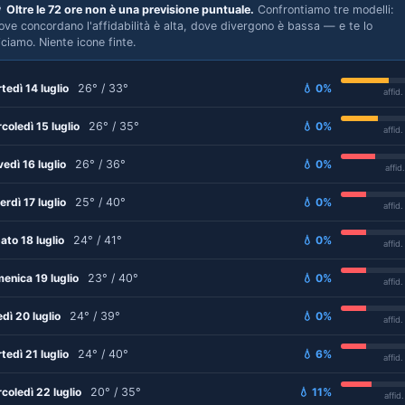

Oltre le 72 ore non è una previsione puntuale.
Confrontiamo tre modelli:
ove concordano l'affidabilità è alta, dove divergono è bassa — e te lo
iciamo. Niente icone finte.
tedì 14 luglio
26° / 33°
💧 0%
affid
coledì 15 luglio
26° / 35°
💧 0%
affid
vedì 16 luglio
26° / 36°
💧 0%
affid
erdì 17 luglio
25° / 40°
💧 0%
affid
ato 18 luglio
24° / 41°
💧 0%
affid
enica 19 luglio
23° / 40°
💧 0%
affid
edì 20 luglio
24° / 39°
💧 0%
affid
tedì 21 luglio
24° / 40°
💧 6%
affid
coledì 22 luglio
20° / 35°
💧 11%
affid