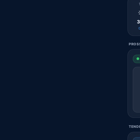
3
PROSS
● 
TENDE