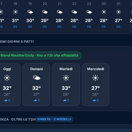
17
18
19
20
21
22
23
00
01
☀️
☀️
🌤️
🌤️
🌤️
🌤️
🌤️
☀️
☀️
1°
31°
30°
29°
28°
28°
28°
28°
27°
2
0%
0%
0%
0%
0%
0%
0%
0%
0%
IMI GIORNI A PATTI
Blend WeatherSicily · fino a 72h alta affidabilità
Oggi
Domani
Martedì
Mercoledì
☀️
🌤️
☀️
☀️
32°
32°
33°
27°
26°
27°
26°
26°
🌧️ 0
🌧️ 0
🌧️ 0
🌧️ 0
NZA · OLTRE LE 72H
ONESTA · 3 MODELLI