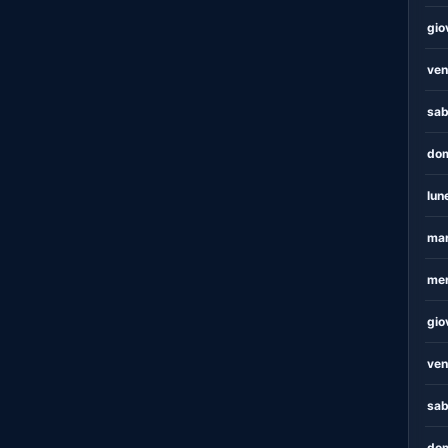
gio
ven
sab
dom
lun
mar
mer
gio
ven
sab
dom