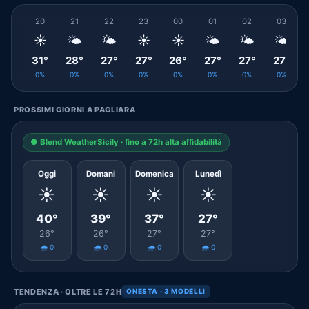
20
21
22
23
00
01
02
03
☀️
🌤️
🌤️
☀️
☀️
🌤️
🌤️
🌤️
31°
28°
27°
27°
26°
27°
27°
27°
0%
0%
0%
0%
0%
0%
0%
0%
PROSSIMI GIORNI A PAGLIARA
● Blend WeatherSicily · fino a 72h alta affidabilità
Oggi
Domani
Domenica
Lunedì
☀️
☀️
☀️
☀️
40°
39°
37°
27°
26°
26°
27°
27°
🌧️ 0
🌧️ 0
🌧️ 0
🌧️ 0
TENDENZA · OLTRE LE 72H
ONESTA · 3 MODELLI