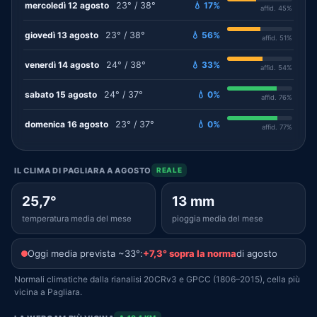
mercoledì 12 agosto
23° / 38°
💧 17%
affid. 45%
giovedì 13 agosto
23° / 38°
💧 56%
affid. 51%
venerdì 14 agosto
24° / 38°
💧 33%
affid. 54%
sabato 15 agosto
24° / 37°
💧 0%
affid. 76%
domenica 16 agosto
23° / 37°
💧 0%
affid. 77%
IL CLIMA DI PAGLIARA A AGOSTO
REALE
25,7°
13 mm
temperatura media del mese
pioggia media del mese
Oggi media prevista ~33°:
+7,3° sopra la norma
di agosto
Normali climatiche dalla rianalisi 20CRv3 e GPCC (1806–2015), cella più
vicina a Pagliara.