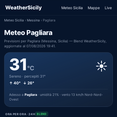
WeatherSicily
Meteo Sicilia
Mappe
Live
Meteo Sicilia
›
Messina
›
Pagliara
Meteo Pagliara
Previsioni per Pagliara (Messina, Sicilia) — Blend WeatherSicily,
aggiornate al 07/08/2026 19:41.
31
☀️
°C
Sereno · percepiti 31°
↑ 40° ↓ 26°
Adesso a
Pagliara
· umidità 21% · vento 13 km/h Nord-Nord-
Ovest
ORA PER ORA · 24H
BLEND