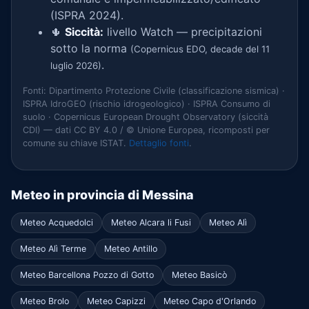
(ISPRA 2024).
🌵
Siccità:
livello Watch — precipitazioni
sotto la norma
(Copernicus EDO, decade del 11
.
luglio 2026)
Fonti: Dipartimento Protezione Civile (classificazione sismica) ·
ISPRA IdroGEO (rischio idrogeologico) · ISPRA Consumo di
suolo · Copernicus European Drought Observatory (siccità
CDI) — dati CC BY 4.0 / © Unione Europea, ricomposti per
comune su chiave ISTAT.
Dettaglio fonti
.
Meteo in provincia di Messina
Meteo Acquedolci
Meteo Alcara li Fusi
Meteo Alì
Meteo Alì Terme
Meteo Antillo
Meteo Barcellona Pozzo di Gotto
Meteo Basicò
Meteo Brolo
Meteo Capizzi
Meteo Capo d'Orlando