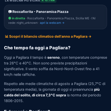
LA WEBCAM PIÙ VICINA
A 10.1 KM
📷 Roccafiorita - Panoramica Piazza
🟢 in diretta
· Roccafiorita - Panoramica Piazza, Sicilia ME · l'AI
vede: night_unknown ·
apri la webcam →
📊 Scopri il bilancio climatico dell'anno a Pagliara →
Che tempo fa oggi a Pagliara?
Oggi a Pagliara il tempo è
sereno
, con temperature comprese
tra 26°C e 40°C. Non sono previste precipitazioni
significative. Il vento soffia da Nord-Nord-Ovest fino a 41
km/h nelle raffiche.
Rispetto alle medie climatiche di agosto a Pagliara (25,7°C di
temperatura media), la giornata di oggi si preannuncia
più
calda del solito, di circa 7,3°C sopra
la norma del periodo
1806–2015.