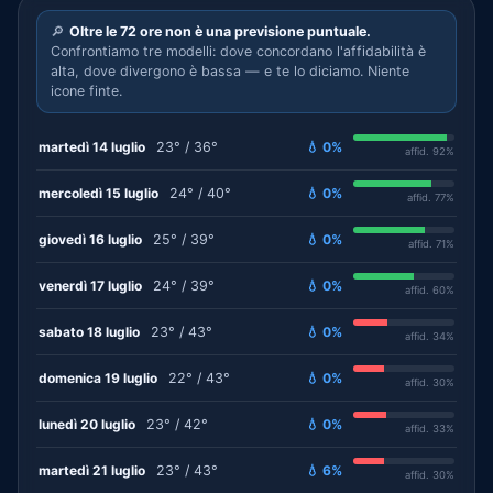
🔎
Oltre le 72 ore non è una previsione puntuale.
Confrontiamo tre modelli: dove concordano l'affidabilità è
alta, dove divergono è bassa — e te lo diciamo. Niente
icone finte.
martedì 14 luglio
23° / 36°
💧 0%
affid. 92%
mercoledì 15 luglio
24° / 40°
💧 0%
affid. 77%
giovedì 16 luglio
25° / 39°
💧 0%
affid. 71%
venerdì 17 luglio
24° / 39°
💧 0%
affid. 60%
sabato 18 luglio
23° / 43°
💧 0%
affid. 34%
domenica 19 luglio
22° / 43°
💧 0%
affid. 30%
lunedì 20 luglio
23° / 42°
💧 0%
affid. 33%
martedì 21 luglio
23° / 43°
💧 6%
affid. 30%