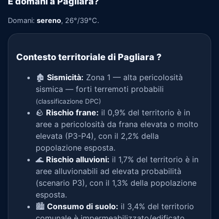
E domani a Pagliara?
Domani:
sereno
, 26°/39°C.
Contesto territoriale di Pagliara
?
🏚️
Sismicità:
Zona 1 — alta pericolosità
sismica — forti terremoti probabili
(classificazione DPC)
🪨
Rischio frane:
il 0,9% del territorio è in
aree a pericolosità da frana elevata o molto
elevata (P3-P4), con il 2,2% della
popolazione esposta.
🌊
Rischio alluvioni:
il 1,7% del territorio è in
aree alluvionabili ad elevata probabilità
(scenario P3), con il 1,3% della popolazione
esposta.
🏙️
Consumo di suolo:
il 3,4% del territorio
comunale è impermeabilizzato/edificato