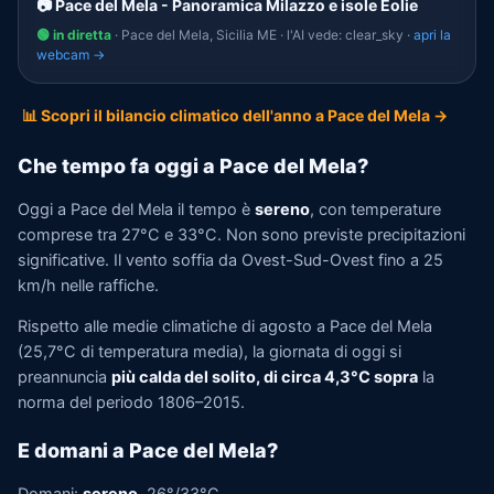
📷 Pace del Mela - Panoramica Milazzo e isole Eolie
🟢 in diretta
· Pace del Mela, Sicilia ME · l'AI vede: clear_sky ·
apri la
webcam →
📊 Scopri il bilancio climatico dell'anno a Pace del Mela →
Che tempo fa oggi a Pace del Mela?
Oggi a Pace del Mela il tempo è
sereno
, con temperature
comprese tra 27°C e 33°C. Non sono previste precipitazioni
significative. Il vento soffia da Ovest-Sud-Ovest fino a 25
km/h nelle raffiche.
Rispetto alle medie climatiche di agosto a Pace del Mela
(25,7°C di temperatura media), la giornata di oggi si
preannuncia
più calda del solito, di circa 4,3°C sopra
la
norma del periodo 1806–2015.
E domani a Pace del Mela?
Domani:
sereno
, 26°/33°C.