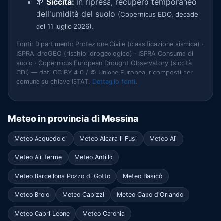
🌱
Siccità:
in ripresa, recupero temporaneo
dell'umidità del suolo
(Copernicus EDO, decade
.
del 11 luglio 2026)
Fonti: Dipartimento Protezione Civile (classificazione sismica) ·
ISPRA IdroGEO (rischio idrogeologico) · ISPRA Consumo di
suolo · Copernicus European Drought Observatory (siccità
CDI) — dati CC BY 4.0 / © Unione Europea, ricomposti per
comune su chiave ISTAT.
Dettaglio fonti
.
Meteo in provincia di Messina
Meteo Acquedolci
Meteo Alcara li Fusi
Meteo Alì
Meteo Alì Terme
Meteo Antillo
Meteo Barcellona Pozzo di Gotto
Meteo Basicò
Meteo Brolo
Meteo Capizzi
Meteo Capo d'Orlando
Meteo Capri Leone
Meteo Caronia