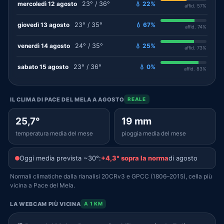
mercoledì 12 agosto
23° / 36°
💧 22%
affid. 57%
giovedì 13 agosto
23° / 35°
💧 67%
affid. 74%
venerdì 14 agosto
24° / 35°
💧 25%
affid. 73%
sabato 15 agosto
23° / 36°
💧 0%
affid. 83%
IL CLIMA DI PACE DEL MELA A AGOSTO
REALE
25,7°
19 mm
temperatura media del mese
pioggia media del mese
Oggi media prevista ~30°:
+4,3° sopra la norma
di agosto
Normali climatiche dalla rianalisi 20CRv3 e GPCC (1806–2015), cella più
vicina a Pace del Mela.
LA WEBCAM PIÙ VICINA
A 1 KM