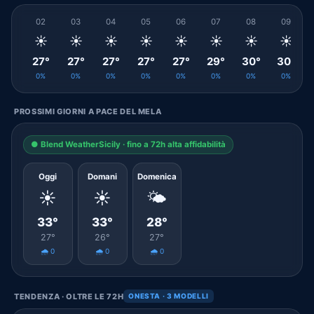
02
03
04
05
06
07
08
09
☀️
☀️
☀️
☀️
☀️
☀️
☀️
☀️
27°
27°
27°
27°
27°
29°
30°
30°
0%
0%
0%
0%
0%
0%
0%
0%
PROSSIMI GIORNI A PACE DEL MELA
● Blend WeatherSicily · fino a 72h alta affidabilità
Oggi
Domani
Domenica
☀️
☀️
🌤️
33°
33°
28°
27°
26°
27°
🌧️ 0
🌧️ 0
🌧️ 0
TENDENZA · OLTRE LE 72H
ONESTA · 3 MODELLI