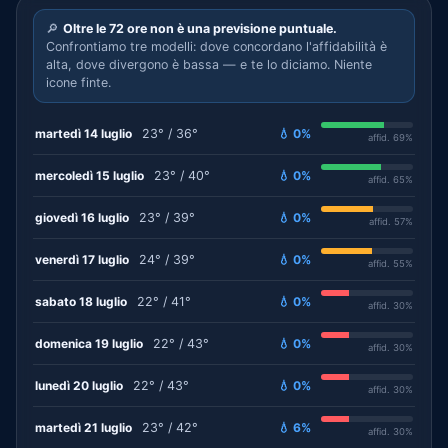
🔎
Oltre le 72 ore non è una previsione puntuale.
Confrontiamo tre modelli: dove concordano l'affidabilità è
alta, dove divergono è bassa — e te lo diciamo. Niente
icone finte.
martedì 14 luglio
23° / 36°
💧 0%
affid. 69%
mercoledì 15 luglio
23° / 40°
💧 0%
affid. 65%
giovedì 16 luglio
23° / 39°
💧 0%
affid. 57%
venerdì 17 luglio
24° / 39°
💧 0%
affid. 55%
sabato 18 luglio
22° / 41°
💧 0%
affid. 30%
domenica 19 luglio
22° / 43°
💧 0%
affid. 30%
lunedì 20 luglio
22° / 43°
💧 0%
affid. 30%
martedì 21 luglio
23° / 42°
💧 6%
affid. 30%