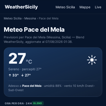
WeatherSicily
Meteo Sicilia
Mappe
Live
Meteo Sicilia
›
Messina
›
Pace del Mela
Meteo Pace del Mela
Previsioni per Pace del Mela (Messina, Sicilia) — Blend
WeatherSicily, aggiornate al 07/08/2026 01:38.
27
☀️
°C
Sereno · percepiti 27°
↑ 33° ↓ 27°
Adesso a
Pace del Mela
· umidità 88% · vento 10 km/h Ovest-
Sud-Ovest
ORA PER ORA · 24H
BLEND