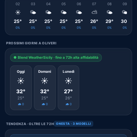
02
03
04
05
06
07
08
09
☀️
🌤️
🌤️
🌤️
🌤️
⛅
🌤️
🌤️
25°
25°
25°
25°
25°
26°
29°
30°
0%
0%
0%
0%
0%
0%
0%
0%
PROSSIMI GIORNI A OLIVERI
● Blend WeatherSicily · fino a 72h alta affidabilità
Oggi
Domani
Lunedì
☀️
☀️
☀️
32°
32°
27°
25°
25°
26°
🌧️ 0
🌧️ 0
🌧️ 0
TENDENZA · OLTRE LE 72H
ONESTA · 3 MODELLI