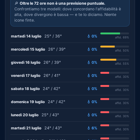
🔎
Oltre le 72 ore non è una previsione puntuale.
Confrontiamo tre modelli: dove concordano l'affidabilità è
alta, dove divergono è bassa — e te lo diciamo. Niente
icone finte.
martedì 14 luglio
25° / 36°
💧 0%
affid. 69%
mercoledì 15 luglio
26° / 39°
💧 0%
affid. 50%
giovedì 16 luglio
26° / 39°
💧 0%
affid. 55%
venerdì 17 luglio
26° / 41°
💧 0%
affid. 30%
sabato 18 luglio
24° / 42°
💧 0%
affid. 30%
domenica 19 luglio
24° / 42°
💧 0%
affid. 30%
lunedì 20 luglio
25° / 43°
💧 0%
affid. 30%
martedì 21 luglio
24° / 43°
💧 6%
affid. 30%