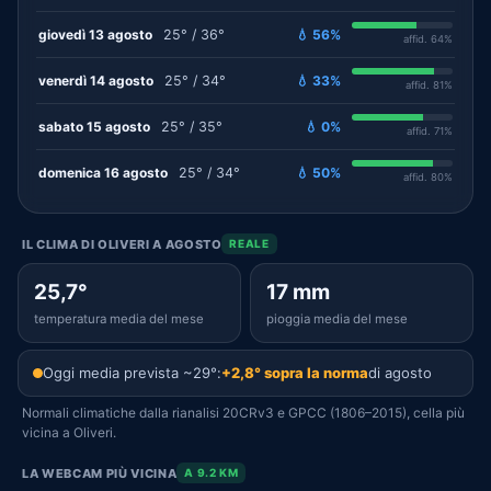
giovedì 13 agosto
25° / 36°
💧 56%
affid. 64%
venerdì 14 agosto
25° / 34°
💧 33%
affid. 81%
sabato 15 agosto
25° / 35°
💧 0%
affid. 71%
domenica 16 agosto
25° / 34°
💧 50%
affid. 80%
IL CLIMA DI OLIVERI A AGOSTO
REALE
25,7°
17 mm
temperatura media del mese
pioggia media del mese
Oggi media prevista ~29°:
+2,8° sopra la norma
di agosto
Normali climatiche dalla rianalisi 20CRv3 e GPCC (1806–2015), cella più
vicina a Oliveri.
LA WEBCAM PIÙ VICINA
A 9.2 KM