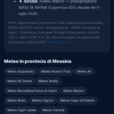
🌵
Siccità:
livello Watch — precipitazioni
sotto la norma
(Copernicus EDO, decade del 11
.
luglio 2026)
Fonti: Dipartimento Protezione Civile (classificazione sismica) ·
ISPRA IdroGEO (rischio idrogeologico) · ISPRA Consumo di
suolo · Copernicus European Drought Observatory (siccità
CDI) — dati CC BY 4.0 / © Unione Europea, ricomposti per
comune su chiave ISTAT.
Dettaglio fonti
.
Meteo in provincia di Messina
Meteo Acquedolci
Meteo Alcara li Fusi
Meteo Alì
Meteo Alì Terme
Meteo Antillo
Meteo Barcellona Pozzo di Gotto
Meteo Basicò
Meteo Brolo
Meteo Capizzi
Meteo Capo d'Orlando
Meteo Capri Leone
Meteo Caronia