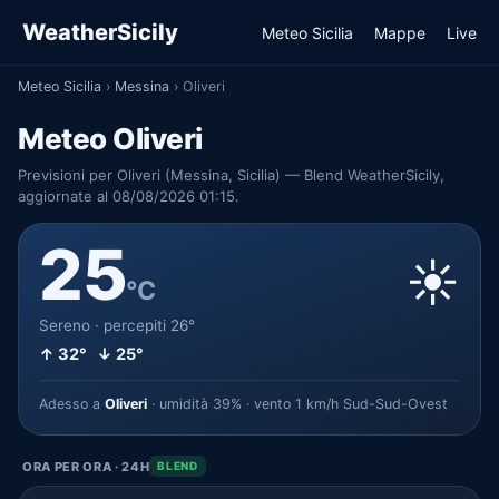
WeatherSicily
Meteo Sicilia
Mappe
Live
Meteo Sicilia
›
Messina
›
Oliveri
Meteo Oliveri
Previsioni per Oliveri (Messina, Sicilia) — Blend WeatherSicily,
aggiornate al 08/08/2026 01:15.
25
☀️
°C
Sereno · percepiti 26°
↑ 32° ↓ 25°
Adesso a
Oliveri
· umidità 39% · vento 1 km/h Sud-Sud-Ovest
ORA PER ORA · 24H
BLEND