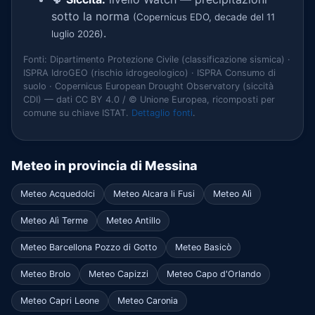
sotto la norma
(Copernicus EDO, decade del 11
.
luglio 2026)
Fonti: Dipartimento Protezione Civile (classificazione sismica) ·
ISPRA IdroGEO (rischio idrogeologico) · ISPRA Consumo di
suolo · Copernicus European Drought Observatory (siccità
CDI) — dati CC BY 4.0 / © Unione Europea, ricomposti per
comune su chiave ISTAT.
Dettaglio fonti
.
Meteo in provincia di Messina
Meteo Acquedolci
Meteo Alcara li Fusi
Meteo Alì
Meteo Alì Terme
Meteo Antillo
Meteo Barcellona Pozzo di Gotto
Meteo Basicò
Meteo Brolo
Meteo Capizzi
Meteo Capo d'Orlando
Meteo Capri Leone
Meteo Caronia