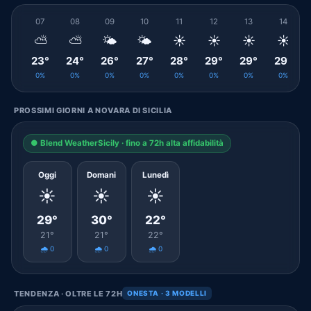
07
08
09
10
11
12
13
14
⛅
⛅
🌤️
🌤️
☀️
☀️
☀️
☀️
23°
24°
26°
27°
28°
29°
29°
29°
0%
0%
0%
0%
0%
0%
0%
0%
PROSSIMI GIORNI A NOVARA DI SICILIA
● Blend WeatherSicily · fino a 72h alta affidabilità
Oggi
Domani
Lunedì
☀️
☀️
☀️
29°
30°
22°
21°
21°
22°
🌧️ 0
🌧️ 0
🌧️ 0
TENDENZA · OLTRE LE 72H
ONESTA · 3 MODELLI