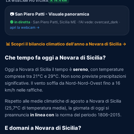
LA WEBCAM PIÙ VICINA
A 14.4 KM
📷 San Piero Patti - Visuale panoramica
🟢 in diretta
· San Piero Patti, Sicilia ME · l'AI vede: overcast_dark ·
apri la webcam →
📊 Scopri il bilancio climatico dell'anno a Novara di Sicilia →
Che tempo fa oggi a Novara di Sicilia?
Oggi a Novara di Sicilia il tempo è
sereno
, con temperature
comprese tra 21°C e 29°C. Non sono previste precipitazioni
significative. Il vento soffia da Nord-Nord-Ovest fino a 16
km/h nelle raffiche.
Rispetto alle medie climatiche di agosto a Novara di Sicilia
(25,7°C di temperatura media), la giornata di oggi si
preannuncia
in linea con
la norma del periodo 1806–2015.
E domani a Novara di Sicilia?