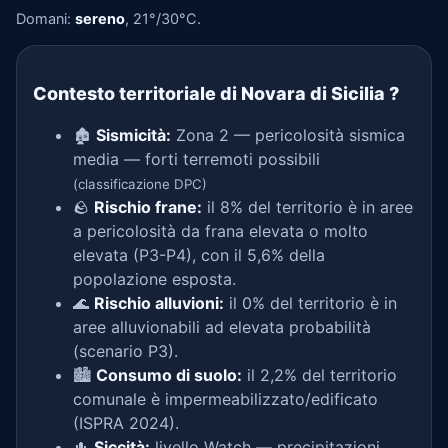
Domani:
sereno
, 21°/30°C.
Contesto territoriale di Novara di Sicilia
?
🏚️
Sismicità:
Zona 2 — pericolosità sismica
media — forti terremoti possibili
(classificazione DPC)
🪨
Rischio frane:
il 8% del territorio è in aree
a pericolosità da frana elevata o molto
elevata (P3-P4), con il 5,6% della
popolazione esposta.
🌊
Rischio alluvioni:
il 0% del territorio è in
aree alluvionabili ad elevata probabilità
(scenario P3).
🏙️
Consumo di suolo:
il 2,2% del territorio
comunale è impermeabilizzato/edificato
(ISPRA 2024).
🌵
Siccità:
livello Watch — precipitazioni