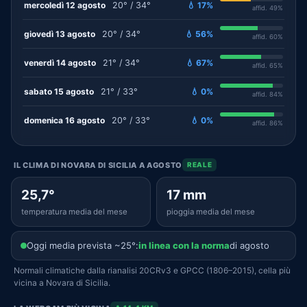
mercoledì 12 agosto
20° / 34°
💧 17%
affid. 49%
giovedì 13 agosto
20° / 34°
💧 56%
affid. 60%
venerdì 14 agosto
21° / 34°
💧 67%
affid. 65%
sabato 15 agosto
21° / 33°
💧 0%
affid. 84%
domenica 16 agosto
20° / 33°
💧 0%
affid. 86%
IL CLIMA DI NOVARA DI SICILIA A AGOSTO
REALE
25,7°
17 mm
temperatura media del mese
pioggia media del mese
Oggi media prevista ~25°:
in linea con la norma
di agosto
Normali climatiche dalla rianalisi 20CRv3 e GPCC (1806–2015), cella più
vicina a Novara di Sicilia.