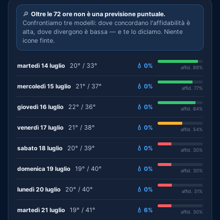
🔎
Oltre le 72 ore non è una previsione puntuale.
Confrontiamo tre modelli: dove concordano l'affidabilità è
alta, dove divergono è bassa — e te lo diciamo. Niente
icone finte.
martedì 14 luglio
20° / 33°
💧 0%
affid. 89%
mercoledì 15 luglio
21° / 37°
💧 0%
affid. 77%
giovedì 16 luglio
22° / 36°
💧 0%
affid. 84%
venerdì 17 luglio
21° / 38°
💧 0%
affid. 54%
sabato 18 luglio
20° / 39°
💧 0%
affid. 30%
domenica 19 luglio
19° / 40°
💧 0%
affid. 30%
lunedì 20 luglio
20° / 40°
💧 0%
affid. 31%
martedì 21 luglio
19° / 41°
💧 6%
affid. 30%