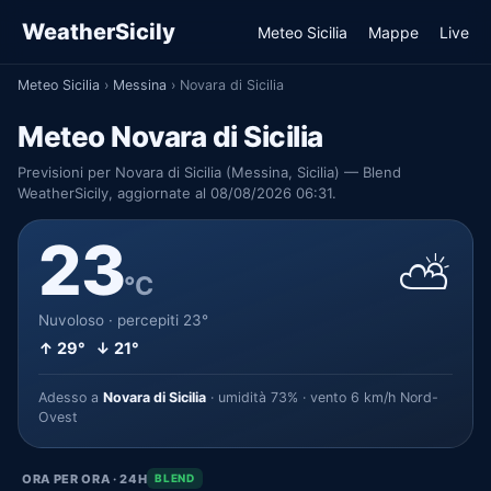
WeatherSicily
Meteo Sicilia
Mappe
Live
Meteo Sicilia
›
Messina
›
Novara di Sicilia
Meteo Novara di Sicilia
Previsioni per Novara di Sicilia (Messina, Sicilia) — Blend
WeatherSicily, aggiornate al 08/08/2026 06:31.
23
⛅
°C
Nuvoloso · percepiti 23°
↑ 29° ↓ 21°
Adesso a
Novara di Sicilia
· umidità 73% · vento 6 km/h Nord-
Ovest
ORA PER ORA · 24H
BLEND