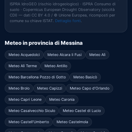
ISPRA IdroGEO (rischio idrogeologico) · ISPRA Consumo di
suolo · Copernicus European Drought Observatory (siccità
CDI) — dati CC BY 4.0 / © Unione Europea, ricomposti per
comune su chiave ISTAT.
Dettaglio fonti
.
Meteo in provincia di Messina
Meteo Acquedolci
Meteo Alcara li Fusi
Meteo Alì
Meteo Alì Terme
Meteo Antillo
Meteo Barcellona Pozzo di Gotto
Meteo Basicò
Meteo Brolo
Meteo Capizzi
Meteo Capo d'Orlando
Meteo Capri Leone
Meteo Caronia
Meteo Casalvecchio Siculo
Meteo Castel di Lucio
Meteo Castell'Umberto
Meteo Castelmola