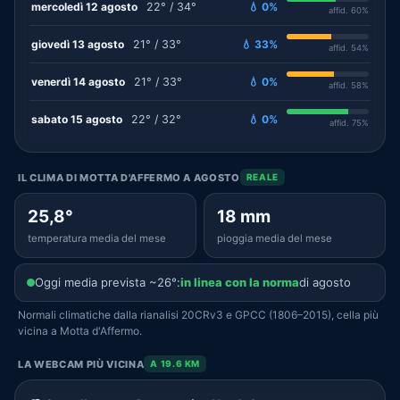
mercoledì 12 agosto
22° / 34°
💧 0%
affid. 60%
giovedì 13 agosto
21° / 33°
💧 33%
affid. 54%
venerdì 14 agosto
21° / 33°
💧 0%
affid. 58%
sabato 15 agosto
22° / 32°
💧 0%
affid. 75%
IL CLIMA DI MOTTA D'AFFERMO A AGOSTO
REALE
25,8°
18 mm
temperatura media del mese
pioggia media del mese
Oggi media prevista ~26°:
in linea con la norma
di agosto
Normali climatiche dalla rianalisi 20CRv3 e GPCC (1806–2015), cella più
vicina a Motta d'Affermo.
LA WEBCAM PIÙ VICINA
A 19.6 KM