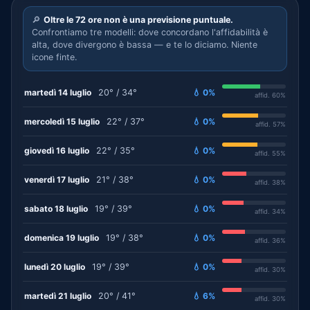
🔎
Oltre le 72 ore non è una previsione puntuale.
Confrontiamo tre modelli: dove concordano l'affidabilità è
alta, dove divergono è bassa — e te lo diciamo. Niente
icone finte.
martedì 14 luglio
20° / 34°
💧 0%
affid. 60%
mercoledì 15 luglio
22° / 37°
💧 0%
affid. 57%
giovedì 16 luglio
22° / 35°
💧 0%
affid. 55%
venerdì 17 luglio
21° / 38°
💧 0%
affid. 38%
sabato 18 luglio
19° / 39°
💧 0%
affid. 34%
domenica 19 luglio
19° / 38°
💧 0%
affid. 36%
lunedì 20 luglio
19° / 39°
💧 0%
affid. 30%
martedì 21 luglio
20° / 41°
💧 6%
affid. 30%