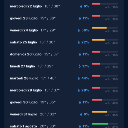
mercoledì 22 luglio
16° / 38°
💧 6%
affid. 30%
giovedì 23 luglio
15° / 38°
💧 11%
affid. 30%
venerdì 24 luglio
17° / 29°
💧 56%
affid. 56%
sabato 25 luglio
16° / 30°
💧 22%
affid. 49%
domenica 26 luglio
15° / 37°
💧 11%
affid. 30%
lunedì 27 luglio
18° / 39°
💧 17%
affid. 30%
martedì 28 luglio
17° / 40°
💧 44%
affid. 30%
mercoledì 29 luglio
15° / 37°
💧 28%
affid. 30%
giovedì 30 luglio
19° / 35°
💧 11%
affid. 40%
venerdì 31 luglio
20° / 33°
💧 6%
affid. 59%
sabato 1 agosto
20° / 33°
💧 11%
affid. 62%