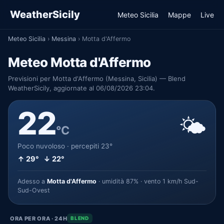
WeatherSicily
Meteo Sicilia
Mappe
Live
Meteo Sicilia
›
Messina
›
Motta d'Affermo
Meteo Motta d'Affermo
Previsioni per Motta d'Affermo (Messina, Sicilia) — Blend
WeatherSicily, aggiornate al 06/08/2026 23:04.
22
🌤️
°C
Poco nuvoloso · percepiti 23°
↑ 29° ↓ 22°
Adesso a
Motta d'Affermo
· umidità 87% · vento 1 km/h Sud-
Sud-Ovest
ORA PER ORA · 24H
BLEND