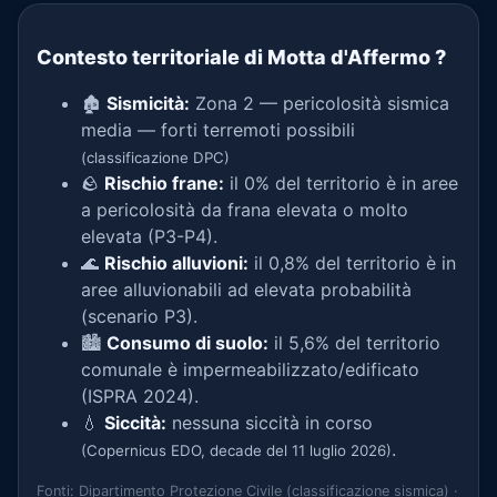
Contesto territoriale di Motta d'Affermo
?
🏚️
Sismicità:
Zona 2 — pericolosità sismica
media — forti terremoti possibili
(classificazione DPC)
🪨
Rischio frane:
il 0% del territorio è in aree
a pericolosità da frana elevata o molto
elevata (P3-P4).
🌊
Rischio alluvioni:
il 0,8% del territorio è in
aree alluvionabili ad elevata probabilità
(scenario P3).
🏙️
Consumo di suolo:
il 5,6% del territorio
comunale è impermeabilizzato/edificato
(ISPRA 2024).
💧
Siccità:
nessuna siccità in corso
.
(Copernicus EDO, decade del 11 luglio 2026)
Fonti: Dipartimento Protezione Civile (classificazione sismica) ·