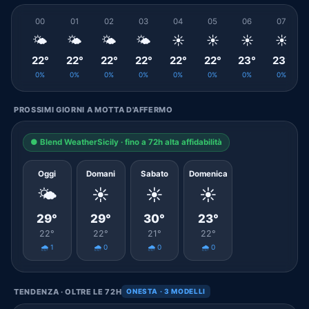
00
01
02
03
04
05
06
07
🌤️
🌤️
🌤️
🌤️
☀️
☀️
☀️
☀️
22°
22°
22°
22°
22°
22°
23°
23°
0%
0%
0%
0%
0%
0%
0%
0%
PROSSIMI GIORNI A MOTTA D'AFFERMO
● Blend WeatherSicily · fino a 72h alta affidabilità
Oggi
Domani
Sabato
Domenica
🌤️
☀️
☀️
☀️
29°
29°
30°
23°
22°
22°
21°
22°
🌧️ 1
🌧️ 0
🌧️ 0
🌧️ 0
TENDENZA · OLTRE LE 72H
ONESTA · 3 MODELLI