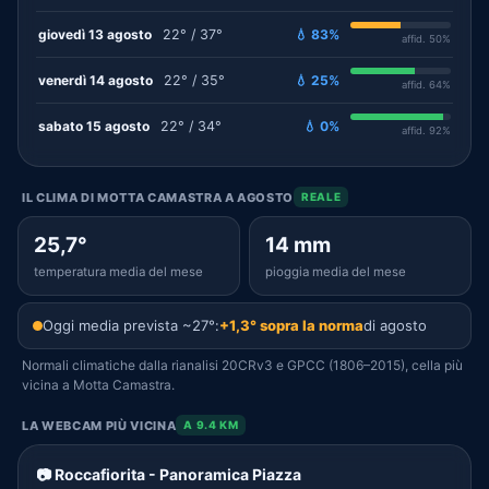
giovedì 13 agosto
22° / 37°
💧 83%
affid. 50%
venerdì 14 agosto
22° / 35°
💧 25%
affid. 64%
sabato 15 agosto
22° / 34°
💧 0%
affid. 92%
IL CLIMA DI MOTTA CAMASTRA A AGOSTO
REALE
25,7°
14 mm
temperatura media del mese
pioggia media del mese
Oggi media prevista ~27°:
+1,3° sopra la norma
di agosto
Normali climatiche dalla rianalisi 20CRv3 e GPCC (1806–2015), cella più
vicina a Motta Camastra.
LA WEBCAM PIÙ VICINA
A 9.4 KM
📷 Roccafiorita - Panoramica Piazza