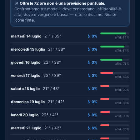
🔎
Oltre le 72 ore non è una previsione puntuale.
Confrontiamo tre modelli: dove concordano l'affidabilità è
alta, dove divergono è bassa — e te lo diciamo. Niente
icone finte.
martedì 14 luglio
21° / 35°
💧 0%
affid. 88%
mercoledì 15 luglio
21° / 38°
💧 0%
affid. 84%
giovedì 16 luglio
22° / 38°
💧 0%
affid. 76%
venerdì 17 luglio
23° / 39°
💧 0%
affid. 43%
sabato 18 luglio
21° / 43°
💧 0%
affid. 30%
domenica 19 luglio
21° / 42°
💧 0%
affid. 30%
lunedì 20 luglio
22° / 41°
💧 0%
affid. 33%
martedì 21 luglio
21° / 42°
💧 6%
affid. 30%