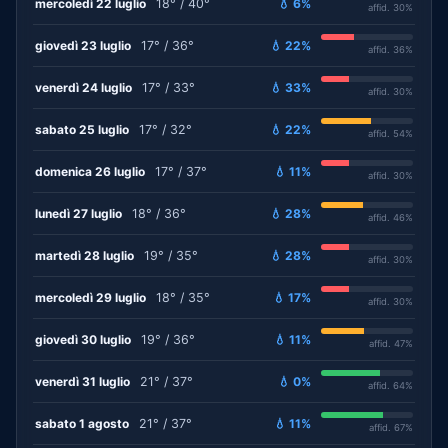
mercoledì 22 luglio
18° / 40°
💧 6%
affid. 30%
giovedì 23 luglio
17° / 36°
💧 22%
affid. 36%
venerdì 24 luglio
17° / 33°
💧 33%
affid. 30%
sabato 25 luglio
17° / 32°
💧 22%
affid. 54%
domenica 26 luglio
17° / 37°
💧 11%
affid. 30%
lunedì 27 luglio
18° / 36°
💧 28%
affid. 46%
martedì 28 luglio
19° / 35°
💧 28%
affid. 30%
mercoledì 29 luglio
18° / 35°
💧 17%
affid. 30%
giovedì 30 luglio
19° / 36°
💧 11%
affid. 47%
venerdì 31 luglio
21° / 37°
💧 0%
affid. 64%
sabato 1 agosto
21° / 37°
💧 11%
affid. 67%