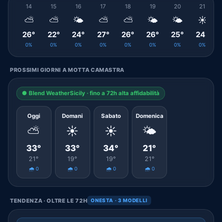
14
15
16
17
18
19
20
21
⛅
⛅
🌤️
⛅
⛅
🌤️
🌤️
☀️
26°
22°
24°
27°
26°
26°
25°
24°
0%
0%
0%
0%
0%
0%
0%
0%
PROSSIMI GIORNI A MOTTA CAMASTRA
● Blend WeatherSicily · fino a 72h alta affidabilità
Oggi
Domani
Sabato
Domenica
⛅
☀️
☀️
🌤️
33°
33°
34°
21°
21°
19°
19°
21°
🌧️ 0
🌧️ 0
🌧️ 0
🌧️ 0
TENDENZA · OLTRE LE 72H
ONESTA · 3 MODELLI