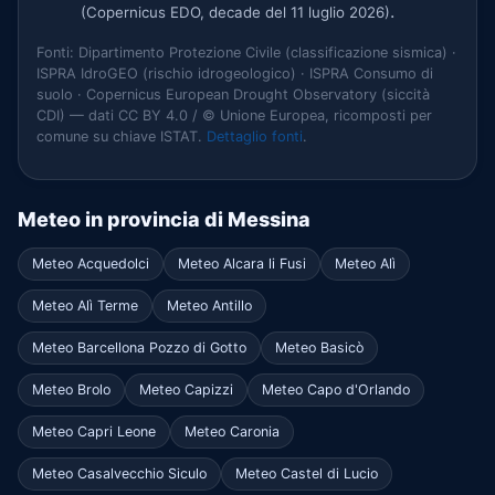
.
(Copernicus EDO, decade del 11 luglio 2026)
Fonti: Dipartimento Protezione Civile (classificazione sismica) ·
ISPRA IdroGEO (rischio idrogeologico) · ISPRA Consumo di
suolo · Copernicus European Drought Observatory (siccità
CDI) — dati CC BY 4.0 / © Unione Europea, ricomposti per
comune su chiave ISTAT.
Dettaglio fonti
.
Meteo in provincia di Messina
Meteo Acquedolci
Meteo Alcara li Fusi
Meteo Alì
Meteo Alì Terme
Meteo Antillo
Meteo Barcellona Pozzo di Gotto
Meteo Basicò
Meteo Brolo
Meteo Capizzi
Meteo Capo d'Orlando
Meteo Capri Leone
Meteo Caronia
Meteo Casalvecchio Siculo
Meteo Castel di Lucio