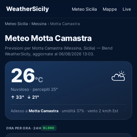
WeatherSicily
Meteo Sicilia
Mappe
Live
Meteo Sicilia
›
Messina
›
Motta Camastra
Meteo Motta Camastra
Previsioni per Motta Camastra (Messina, Sicilia) — Blend
WeatherSicily, aggiornate al 06/08/2026 13:03.
26
⛅
°C
Nuvoloso · percepiti 25°
↑ 33° ↓ 21°
Adesso a
Motta Camastra
· umidità 37% · vento 2 km/h Est
ORA PER ORA · 24H
BLEND