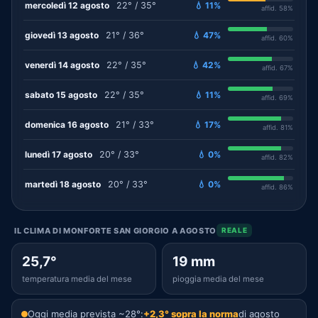
mercoledì 12 agosto
22° / 35°
💧 11%
affid. 58%
giovedì 13 agosto
21° / 36°
💧 47%
affid. 60%
venerdì 14 agosto
22° / 35°
💧 42%
affid. 67%
sabato 15 agosto
22° / 35°
💧 11%
affid. 69%
domenica 16 agosto
21° / 33°
💧 17%
affid. 81%
lunedì 17 agosto
20° / 33°
💧 0%
affid. 82%
martedì 18 agosto
20° / 33°
💧 0%
affid. 86%
IL CLIMA DI MONFORTE SAN GIORGIO A AGOSTO
REALE
25,7°
19 mm
temperatura media del mese
pioggia media del mese
Oggi media prevista ~28°:
+2,3° sopra la norma
di agosto