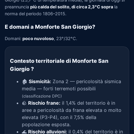
Giorgio (25,7°C di temperatura media), la giornata di oggi si
preannuncia
più calda del solito, di circa 2,3°C sopra
la
norma del periodo 1806–2015.
E domani a Monforte San Giorgio?
Domani:
poco nuvoloso
, 23°/32°C.
Contesto territoriale di Monforte San
Giorgio
?
🏚️
Sismicità:
Zona 2 — pericolosità sismica
media — forti terremoti possibili
(classificazione DPC)
🪨
Rischio frane:
il 1,4% del territorio è in
aree a pericolosità da frana elevata o molto
elevata (P3-P4), con il 7,5% della
popolazione esposta.
🌊
Rischio alluvioni:
il 0,4% del territorio è in