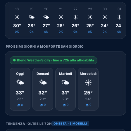
18
19
20
21
22
23
00
01
☀️
🌤️
🌤️
☀️
☀️
☀️
☀️
☀️
30°
28°
27°
26°
26°
25°
24°
24°
0%
0%
0%
0%
0%
0%
0%
0%
PROSSIMI GIORNI A MONFORTE SAN GIORGIO
● Blend WeatherSicily · fino a 72h alta affidabilità
Oggi
Domani
Martedì
Mercoledì
🌤️
🌤️
🌤️
☀️
33°
32°
31°
25°
23°
23°
23°
24°
🌧️ 0
🌧️ 0
🌧️ 0
🌧️ 0
TENDENZA · OLTRE LE 72H
ONESTA · 3 MODELLI