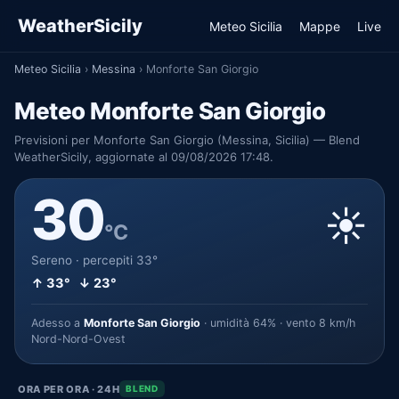
WeatherSicily
Meteo Sicilia
Mappe
Live
Meteo Sicilia
›
Messina
›
Monforte San Giorgio
Meteo Monforte San Giorgio
Previsioni per Monforte San Giorgio (Messina, Sicilia) — Blend
WeatherSicily, aggiornate al 09/08/2026 17:48.
30
☀️
°C
Sereno · percepiti 33°
↑ 33° ↓ 23°
Adesso a
Monforte San Giorgio
· umidità 64% · vento 8 km/h
Nord-Nord-Ovest
ORA PER ORA · 24H
BLEND