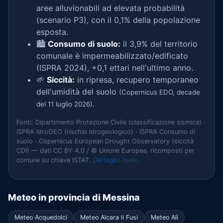
aree alluvionabili ad elevata probabilità
(scenario P3), con il 0,1% della popolazione
esposta.
🏙️
Consumo di suolo:
il 3,9% del territorio
comunale è impermeabilizzato/edificato
(ISPRA 2024), +0,1 ettari nell'ultimo anno.
🌱
Siccità:
in ripresa, recupero temporaneo
dell'umidità del suolo
(Copernicus EDO, decade
.
del 11 luglio 2026)
Fonti: Dipartimento Protezione Civile (classificazione sismica) ·
ISPRA IdroGEO (rischio idrogeologico) · ISPRA Consumo di
suolo · Copernicus European Drought Observatory (siccità
CDI) — dati CC BY 4.0 / © Unione Europea, ricomposti per
comune su chiave ISTAT.
Dettaglio fonti
.
Meteo in provincia di Messina
Meteo Acquedolci
Meteo Alcara li Fusi
Meteo Alì