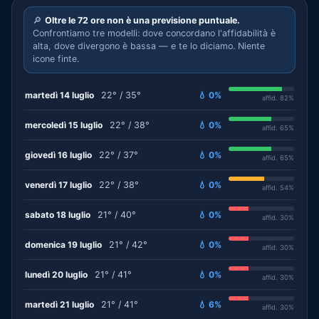
🔎
Oltre le 72 ore non è una previsione puntuale.
Confrontiamo tre modelli: dove concordano l'affidabilità è
alta, dove divergono è bassa — e te lo diciamo. Niente
icone finte.
martedì 14 luglio
22° / 35°
💧 0%
affid. 82%
mercoledì 15 luglio
22° / 38°
💧 0%
affid. 65%
giovedì 16 luglio
22° / 37°
💧 0%
affid. 65%
venerdì 17 luglio
22° / 38°
💧 0%
affid. 54%
sabato 18 luglio
21° / 40°
💧 0%
affid. 30%
domenica 19 luglio
21° / 42°
💧 0%
affid. 30%
lunedì 20 luglio
21° / 41°
💧 0%
affid. 30%
martedì 21 luglio
21° / 41°
💧 6%
affid. 30%