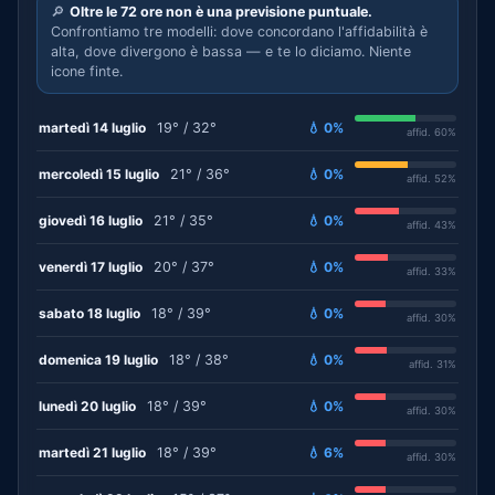
🔎
Oltre le 72 ore non è una previsione puntuale.
Confrontiamo tre modelli: dove concordano l'affidabilità è
alta, dove divergono è bassa — e te lo diciamo. Niente
icone finte.
martedì 14 luglio
19° / 32°
💧 0%
affid. 60%
mercoledì 15 luglio
21° / 36°
💧 0%
affid. 52%
giovedì 16 luglio
21° / 35°
💧 0%
affid. 43%
venerdì 17 luglio
20° / 37°
💧 0%
affid. 33%
sabato 18 luglio
18° / 39°
💧 0%
affid. 30%
domenica 19 luglio
18° / 38°
💧 0%
affid. 31%
lunedì 20 luglio
18° / 39°
💧 0%
affid. 30%
martedì 21 luglio
18° / 39°
💧 6%
affid. 30%