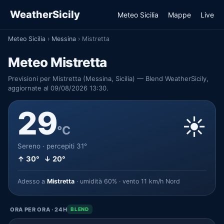
WeatherSicily
Meteo Sicilia
Mappe
Live
Meteo Sicilia
›
Messina
›
Mistretta
Meteo Mistretta
Previsioni per Mistretta (Messina, Sicilia) — Blend WeatherSicily,
aggiornate al 09/08/2026 13:30.
29
☀️
°C
Sereno · percepiti 31°
↑ 30° ↓ 20°
Adesso a
Mistretta
· umidità 60% · vento 11 km/h Nord
ORA PER ORA · 24H
BLEND