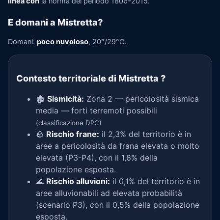
linea con
la norma del periodo 1806–2015.
E domani a Mistretta?
Domani:
poco nuvoloso
, 20°/29°C.
Contesto territoriale di Mistretta
?
🏚️
Sismicità:
Zona 2 — pericolosità sismica
media — forti terremoti possibili
(classificazione DPC)
🪨
Rischio frane:
il 2,3% del territorio è in
aree a pericolosità da frana elevata o molto
elevata (P3-P4), con il 1,6% della
popolazione esposta.
🌊
Rischio alluvioni:
il 0,1% del territorio è in
aree alluvionabili ad elevata probabilità
(scenario P3), con il 0,5% della popolazione
esposta.