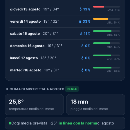
giovedì 13 agosto
19° / 34°
💧 13%
affid. 41%
venerdì 14 agosto
19° / 32°
💧 33%
affid. 54%
sabato 15 agosto
20° / 31°
💧 11%
affid. 68%
domenica 16 agosto
19° / 31°
💧 0%
affid. 63%
lunedì 17 agosto
18° / 30°
💧 0%
affid. 67%
martedì 18 agosto
19° / 31°
💧 0%
affid. 69%
IL CLIMA DI MISTRETTA A AGOSTO
REALE
25,8°
18 mm
temperatura media del mese
pioggia media del mese
Oggi media prevista ~25°:
in linea con la norma
di agosto