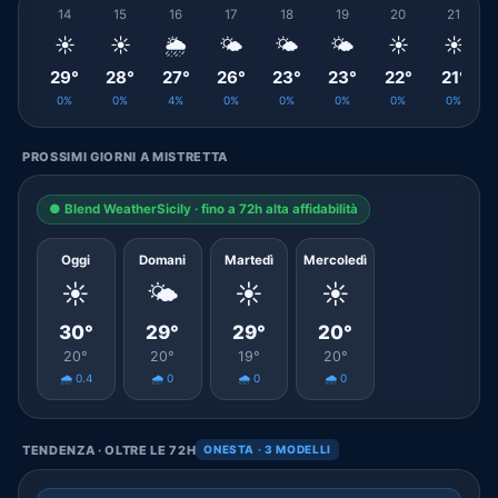
14
15
16
17
18
19
20
21
☀️
☀️
🌦️
🌤️
🌤️
🌤️
☀️
☀️
29°
28°
27°
26°
23°
23°
22°
21°
0%
0%
4%
0%
0%
0%
0%
0%
PROSSIMI GIORNI A MISTRETTA
● Blend WeatherSicily · fino a 72h alta affidabilità
Oggi
Domani
Martedì
Mercoledì
☀️
🌤️
☀️
☀️
30°
29°
29°
20°
20°
20°
19°
20°
🌧️ 0.4
🌧️ 0
🌧️ 0
🌧️ 0
TENDENZA · OLTRE LE 72H
ONESTA · 3 MODELLI