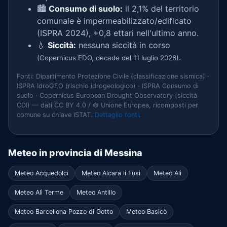
🏙️
Consumo di suolo:
il 2,1% del territorio
comunale è impermeabilizzato/edificato
(ISPRA 2024), +0,8 ettari nell'ultimo anno.
💧
Siccità:
nessuna siccità in corso
.
(Copernicus EDO, decade del 11 luglio 2026)
Fonti: Dipartimento Protezione Civile (classificazione sismica) ·
ISPRA IdroGEO (rischio idrogeologico) · ISPRA Consumo di
suolo · Copernicus European Drought Observatory (siccità
CDI) — dati CC BY 4.0 / © Unione Europea, ricomposti per
comune su chiave ISTAT.
Dettaglio fonti
.
Meteo in provincia di Messina
Meteo Acquedolci
Meteo Alcara li Fusi
Meteo Alì
Meteo Alì Terme
Meteo Antillo
Meteo Barcellona Pozzo di Gotto
Meteo Basicò