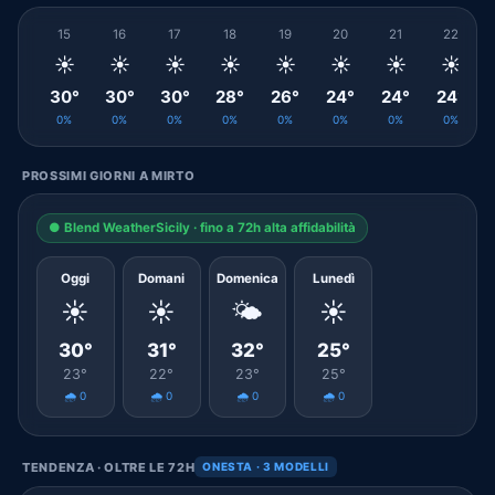
15
16
17
18
19
20
21
22
☀️
☀️
☀️
☀️
☀️
☀️
☀️
☀️
30°
30°
30°
28°
26°
24°
24°
24°
0%
0%
0%
0%
0%
0%
0%
0%
PROSSIMI GIORNI A MIRTO
● Blend WeatherSicily · fino a 72h alta affidabilità
Oggi
Domani
Domenica
Lunedì
☀️
☀️
🌤️
☀️
30°
31°
32°
25°
23°
22°
23°
25°
🌧️ 0
🌧️ 0
🌧️ 0
🌧️ 0
TENDENZA · OLTRE LE 72H
ONESTA · 3 MODELLI