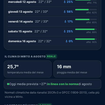
mercoledì 12 agosto
22° / 33°
💧 25%
affid. 71%
giovedì 13 agosto
22° / 33°
💧 56%
affid. 62%
venerdì 14 agosto
22° / 33°
💧 17%
affid. 65%
sabato 15 agosto
22° / 32°
💧 25%
affid. 89%
domenica 16 agosto
22° / 32°
💧 0%
affid. 90%
IL CLIMA DI MIRTO A AGOSTO
REALE
25,7°
16 mm
temperatura media del mese
pioggia media del mese
Oggi media prevista ~27°:
in linea con la norma
di agosto
Normali climatiche dalla rianalisi 20CRv3 e GPCC (1806–2015), cella più
vicina a Mirto.