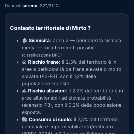
Domani:
sereno
, 22°/31°C.
Contesto territoriale di Mirto
?
🏚️
Sismicità:
Zona 2 — pericolosità sismica
media — forti terremoti possibili
(classificazione DPC)
🪨
Rischio frane:
il 2,3% del territorio è in
aree a pericolosità da frana elevata o molto
elevata (P3-P4), con il 1,2% della
popolazione esposta.
🌊
Rischio alluvioni:
il 2,2% del territorio è in
aree alluvionabili ad elevata probabilità
(scenario P3), con il 0,2% della popolazione
esposta.
🏙️
Consumo di suolo:
il 7,5% del territorio
comunale è impermeabilizzato/edificato
(ISPRA 2024), +0,7 ettari nell'ultimo anno.