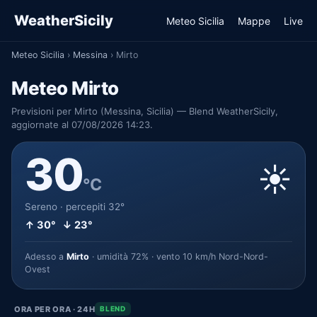
WeatherSicily
Meteo Sicilia
Mappe
Live
Meteo Sicilia
›
Messina
›
Mirto
Meteo Mirto
Previsioni per Mirto (Messina, Sicilia) — Blend WeatherSicily,
aggiornate al 07/08/2026 14:23.
30
☀️
°C
Sereno · percepiti 32°
↑ 30° ↓ 23°
Adesso a
Mirto
· umidità 72% · vento 10 km/h Nord-Nord-
Ovest
ORA PER ORA · 24H
BLEND