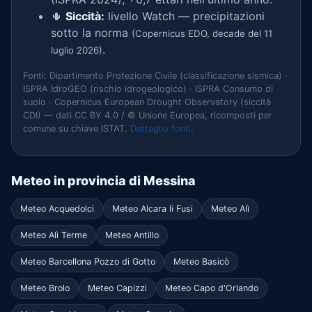
🌵
Siccità:
livello Watch — precipitazioni
sotto la norma
(Copernicus EDO, decade del 11
.
luglio 2026)
Fonti: Dipartimento Protezione Civile (classificazione sismica) ·
ISPRA IdroGEO (rischio idrogeologico) · ISPRA Consumo di
suolo · Copernicus European Drought Observatory (siccità
CDI) — dati CC BY 4.0 / © Unione Europea, ricomposti per
comune su chiave ISTAT.
Dettaglio fonti
.
Meteo in provincia di Messina
Meteo Acquedolci
Meteo Alcara li Fusi
Meteo Alì
Meteo Alì Terme
Meteo Antillo
Meteo Barcellona Pozzo di Gotto
Meteo Basicò
Meteo Brolo
Meteo Capizzi
Meteo Capo d'Orlando