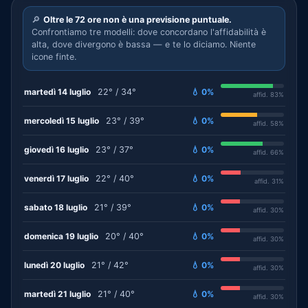
🔎
Oltre le 72 ore non è una previsione puntuale.
Confrontiamo tre modelli: dove concordano l'affidabilità è
alta, dove divergono è bassa — e te lo diciamo. Niente
icone finte.
martedì 14 luglio
22° / 34°
💧 0%
affid. 83%
mercoledì 15 luglio
23° / 39°
💧 0%
affid. 58%
giovedì 16 luglio
23° / 37°
💧 0%
affid. 66%
venerdì 17 luglio
22° / 40°
💧 0%
affid. 31%
sabato 18 luglio
21° / 39°
💧 0%
affid. 30%
domenica 19 luglio
20° / 40°
💧 0%
affid. 30%
lunedì 20 luglio
21° / 42°
💧 0%
affid. 30%
martedì 21 luglio
21° / 40°
💧 0%
affid. 30%