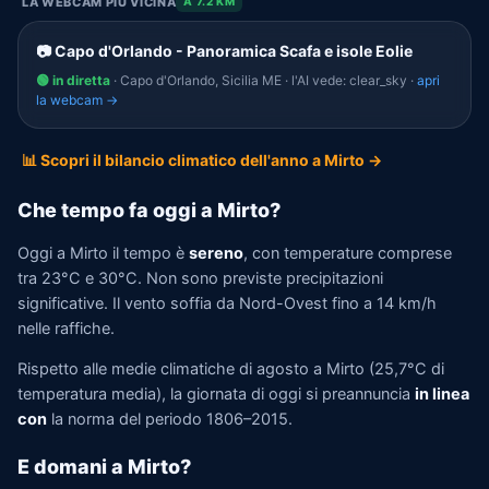
LA WEBCAM PIÙ VICINA
A 7.2 KM
📷 Capo d'Orlando - Panoramica Scafa e isole Eolie
🟢 in diretta
· Capo d'Orlando, Sicilia ME · l'AI vede: clear_sky ·
apri
la webcam →
📊 Scopri il bilancio climatico dell'anno a Mirto →
Che tempo fa oggi a Mirto?
Oggi a Mirto il tempo è
sereno
, con temperature comprese
tra 23°C e 30°C. Non sono previste precipitazioni
significative. Il vento soffia da Nord-Ovest fino a 14 km/h
nelle raffiche.
Rispetto alle medie climatiche di agosto a Mirto (25,7°C di
temperatura media), la giornata di oggi si preannuncia
in linea
con
la norma del periodo 1806–2015.
E domani a Mirto?