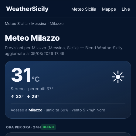
WeatherSicily
Meteo Sicilia
Mappe
Live
Meteo Sicilia
›
Messina
›
Milazzo
Meteo Milazzo
Previsioni per Milazzo (Messina, Sicilia) — Blend WeatherSicily,
aggiornate al 09/08/2026 17:49.
31
☀️
°C
Sereno · percepiti 37°
↑ 32° ↓ 29°
Adesso a
Milazzo
· umidità 69% · vento 5 km/h Nord
ORA PER ORA · 24H
BLEND