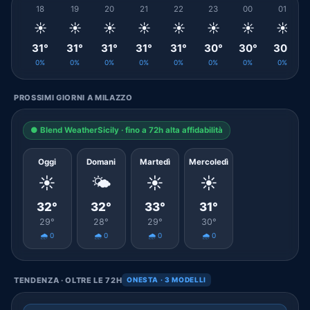
18
19
20
21
22
23
00
01
☀️
☀️
☀️
☀️
☀️
☀️
☀️
☀️
31°
31°
31°
31°
31°
30°
30°
30°
0%
0%
0%
0%
0%
0%
0%
0%
PROSSIMI GIORNI A MILAZZO
● Blend WeatherSicily · fino a 72h alta affidabilità
Oggi
Domani
Martedì
Mercoledì
☀️
🌤️
☀️
☀️
32°
32°
33°
31°
29°
28°
29°
30°
🌧️ 0
🌧️ 0
🌧️ 0
🌧️ 0
TENDENZA · OLTRE LE 72H
ONESTA · 3 MODELLI