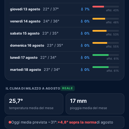
giovedì 13 agosto
22° / 37°
💧 7%
affid. 43%
venerdì 14 agosto
24° / 36°
💧 0%
affid. 48%
sabato 15 agosto
23° / 35°
💧 0%
affid. 53%
domenica 16 agosto
23° / 35°
💧 0%
affid. 55%
lunedì 17 agosto
22° / 34°
💧 0%
affid. 61%
martedì 18 agosto
23° / 34°
💧 0%
affid. 61%
IL CLIMA DI MILAZZO A AGOSTO
REALE
25,7°
17 mm
temperatura media del mese
pioggia media del mese
Oggi media prevista ~31°:
+4,8° sopra la norma
di agosto