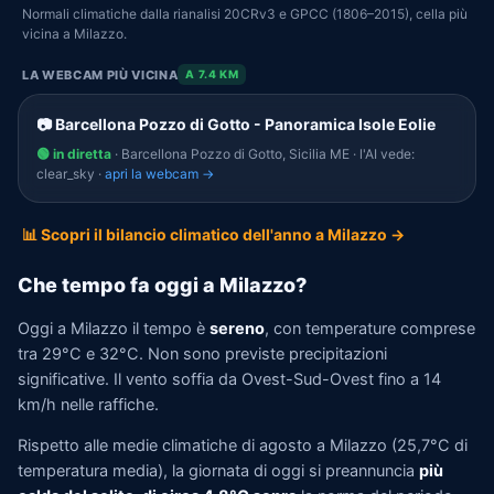
Normali climatiche dalla rianalisi 20CRv3 e GPCC (1806–2015), cella più
vicina a Milazzo.
LA WEBCAM PIÙ VICINA
A 7.4 KM
📷 Barcellona Pozzo di Gotto - Panoramica Isole Eolie
🟢 in diretta
· Barcellona Pozzo di Gotto, Sicilia ME · l'AI vede:
clear_sky ·
apri la webcam →
📊 Scopri il bilancio climatico dell'anno a Milazzo →
Che tempo fa oggi a Milazzo?
Oggi a Milazzo il tempo è
sereno
, con temperature comprese
tra 29°C e 32°C. Non sono previste precipitazioni
significative. Il vento soffia da Ovest-Sud-Ovest fino a 14
km/h nelle raffiche.
Rispetto alle medie climatiche di agosto a Milazzo (25,7°C di
temperatura media), la giornata di oggi si preannuncia
più