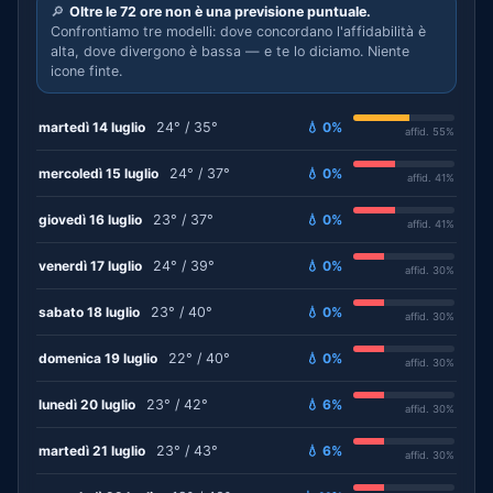
🔎
Oltre le 72 ore non è una previsione puntuale.
Confrontiamo tre modelli: dove concordano l'affidabilità è
alta, dove divergono è bassa — e te lo diciamo. Niente
icone finte.
martedì 14 luglio
24° / 35°
💧 0%
affid. 55%
mercoledì 15 luglio
24° / 37°
💧 0%
affid. 41%
giovedì 16 luglio
23° / 37°
💧 0%
affid. 41%
venerdì 17 luglio
24° / 39°
💧 0%
affid. 30%
sabato 18 luglio
23° / 40°
💧 0%
affid. 30%
domenica 19 luglio
22° / 40°
💧 0%
affid. 30%
lunedì 20 luglio
23° / 42°
💧 6%
affid. 30%
martedì 21 luglio
23° / 43°
💧 6%
affid. 30%