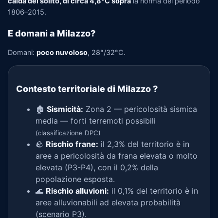
calda del solito, di circa 4,8°C sopra
la norma del periodo
1806–2015.
E domani a Milazzo?
Domani:
poco nuvoloso
, 28°/32°C.
Contesto territoriale di Milazzo
?
🏚️
Sismicità:
Zona 2 — pericolosità sismica
media — forti terremoti possibili
(classificazione DPC)
🪨
Rischio frane:
il 2,3% del territorio è in
aree a pericolosità da frana elevata o molto
elevata (P3-P4), con il 0,2% della
popolazione esposta.
🌊
Rischio alluvioni:
il 0,1% del territorio è in
aree alluvionabili ad elevata probabilità
(scenario P3).