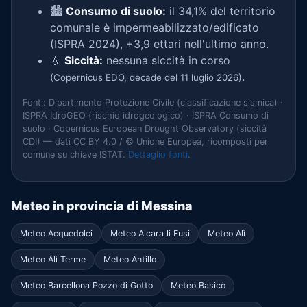
🏙️
Consumo di suolo:
il 34,1% del territorio
comunale è impermeabilizzato/edificato
(ISPRA 2024), +3,9 ettari nell'ultimo anno.
💧
Siccità:
nessuna siccità in corso
.
(Copernicus EDO, decade del 11 luglio 2026)
Fonti: Dipartimento Protezione Civile (classificazione sismica) ·
ISPRA IdroGEO (rischio idrogeologico) · ISPRA Consumo di
suolo · Copernicus European Drought Observatory (siccità
CDI) — dati CC BY 4.0 / © Unione Europea, ricomposti per
comune su chiave ISTAT.
Dettaglio fonti
.
Meteo in provincia di Messina
Meteo Acquedolci
Meteo Alcara li Fusi
Meteo Alì
Meteo Alì Terme
Meteo Antillo
Meteo Barcellona Pozzo di Gotto
Meteo Basicò