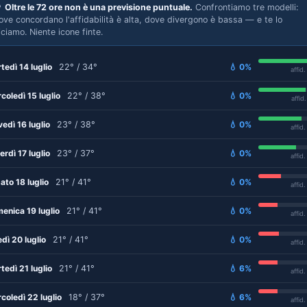

Oltre le 72 ore non è una previsione puntuale.
Confrontiamo tre modelli:
ove concordano l'affidabilità è alta, dove divergono è bassa — e te lo
iciamo. Niente icone finte.
tedì 14 luglio
22° / 34°
💧 0%
affid
coledì 15 luglio
22° / 38°
💧 0%
affid
vedì 16 luglio
23° / 38°
💧 0%
affid
erdì 17 luglio
23° / 37°
💧 0%
affid
ato 18 luglio
21° / 41°
💧 0%
affid
enica 19 luglio
21° / 41°
💧 0%
affid
edì 20 luglio
21° / 41°
💧 0%
affid
tedì 21 luglio
21° / 41°
💧 6%
affid
coledì 22 luglio
18° / 37°
💧 6%
affid