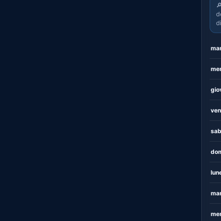

d
d
mar
mer
gio
ven
sab
dom
lun
mar
mer