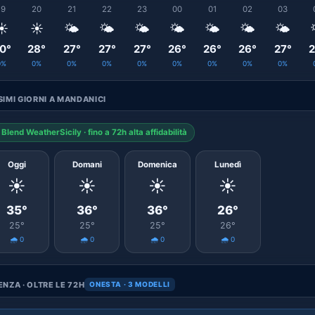
19
20
21
22
23
00
01
02
03
☀️
☀️
🌤️
🌤️
🌤️
🌤️
🌤️
🌤️
🌤️
0°
28°
27°
27°
27°
26°
26°
26°
27°
2
0%
0%
0%
0%
0%
0%
0%
0%
0%
IMI GIORNI A MANDANICI
Blend WeatherSicily · fino a 72h alta affidabilità
Oggi
Domani
Domenica
Lunedì
☀️
☀️
☀️
☀️
35°
36°
36°
26°
25°
25°
25°
26°
🌧️ 0
🌧️ 0
🌧️ 0
🌧️ 0
NZA · OLTRE LE 72H
ONESTA · 3 MODELLI