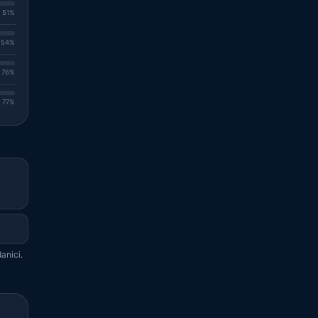
. 51%
. 54%
. 76%
. 77%
anici.