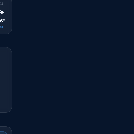
04
05
06
07
08
09
10
11
12
🌤️
🌤️
🌤️
⛅
🌤️
🌤️
🌤️
☀️
☀️
6°
26°
25°
26°
27°
30°
32°
34°
36°
0%
0%
0%
0%
0%
0%
0%
0%
0%