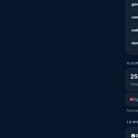
gio
ven
sab
dom
IL CL
25
temp
Og
Normal
LA WE
📷 