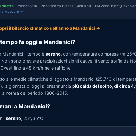
n diretta
· Roccafiorita - Panoramica Piazza, Sicilia ME · l'AI vede: night_unknown
i la webcam →
opri il bilancio climatico dell'anno a Mandanici →
tempo fa oggi a Mandanici?
a Mandanici il tempo è
sereno
, con temperature comprese tra 25°
Non sono previste precipitazioni significative. Il vento soffia da N
Ovest fino a 48 km/h nelle raffiche.
tto alle medie climatiche di agosto a Mandanici (25,7°C di tempera
, la giornata di oggi si preannuncia
più calda del solito, di circa 4
la norma del periodo 1806–2015.
mani a Mandanici?
ni:
sereno
, 25°/36°C.