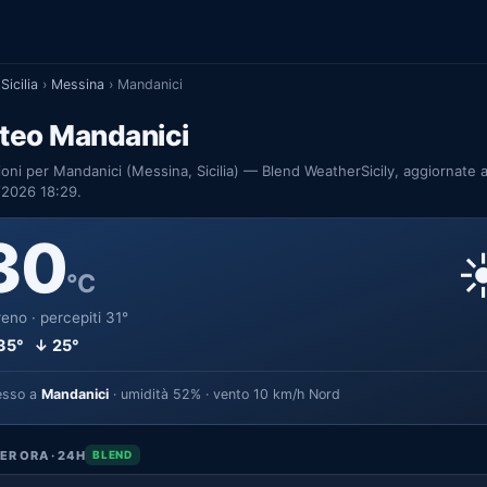
Sicilia
›
Messina
›
Mandanici
teo Mandanici
ioni per Mandanici (Messina, Sicilia) — Blend WeatherSicily, aggiornate a
/2026 18:29.
30
☀
°C
eno · percepiti 31°
35° ↓ 25°
esso a
Mandanici
· umidità 52% · vento 10 km/h Nord
ER ORA · 24H
BLEND