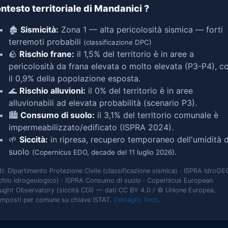
ntesto territoriale di Mandanici
?
🏚️
Sismicità:
Zona 1 — alta pericolosità sismica — forti
terremoti probabili
(classificazione DPC)
🪨
Rischio frane:
il 1,5% del territorio è in aree a
pericolosità da frana elevata o molto elevata (P3-P4), c
il 0,9% della popolazione esposta.
🌊
Rischio alluvioni:
il 0% del territorio è in aree
alluvionabili ad elevata probabilità (scenario P3).
🏙️
Consumo di suolo:
il 3,1% del territorio comunale è
impermeabilizzato/edificato (ISPRA 2024).
🌱
Siccità:
in ripresa, recupero temporaneo dell'umidità d
suolo
.
(Copernicus EDO, decade del 11 luglio 2026)
ti: Dipartimento Protezione Civile (classificazione sismica) · ISPRA IdroGE
schio idrogeologico) · ISPRA Consumo di suolo · Copernicus European
ught Observatory (siccità CDI) — dati CC BY 4.0 / © Unione Europea,
omposti per comune su chiave ISTAT.
Dettaglio fonti
.