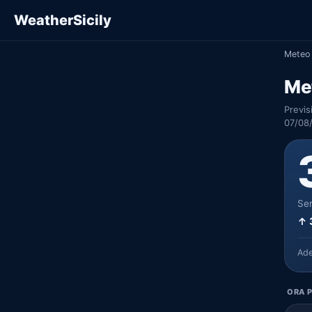
WeatherSicily
Meteo 
Me
Previs
07/08
Ser
↑ 
Ad
ORA P