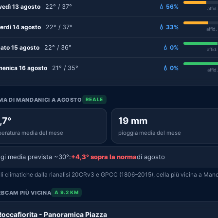
vedì 13 agosto
22° / 37°
💧 56%
affid
erdì 14 agosto
22° / 37°
💧 33%
affid
ato 15 agosto
22° / 36°
💧 0%
affid
enica 16 agosto
21° / 35°
💧 0%
affid
IMA DI MANDANICI A AGOSTO
REALE
,7°
19 mm
eratura media del mese
pioggia media del mese
gi media prevista ~30°:
+4,3° sopra la norma
di agosto
i climatiche dalla rianalisi 20CRv3 e GPCC (1806–2015), cella più vicina a Mand
BCAM PIÙ VICINA
A 9.2 KM
Roccafiorita - Panoramica Piazza