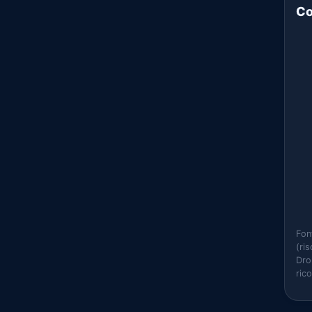
Co
Fon
(ri
Dro
ric