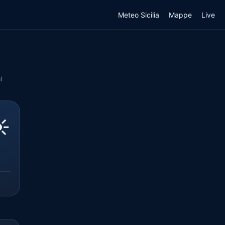
Meteo Sicilia
Mappe
Live
l
️