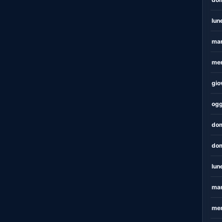
lun
mar
mer
gio
ogg
dom
dom
lun
mar
mer