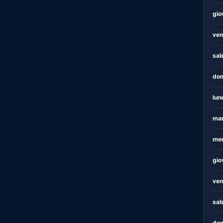
gio
ven
sab
dom
lun
mar
mer
gio
ven
sab
dom