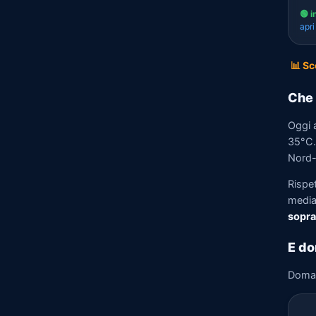
🟢 i
apr
📊 Sc
Che 
Oggi 
35°C. 
Nord-
Rispe
media)
sopra
E do
Doma