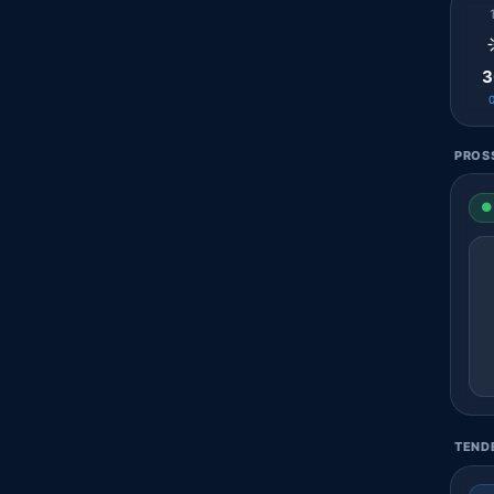
3
PROSS
● 
TENDE