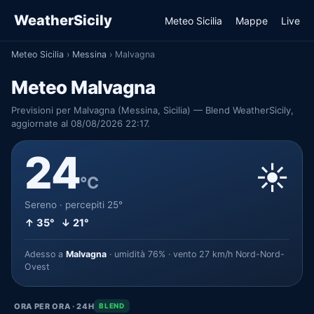
WeatherSicily
Meteo Sicilia
Mappe
Live
Meteo Sicilia
›
Messina
›
Malvagna
Meteo Malvagna
Previsioni per Malvagna (Messina, Sicilia) — Blend WeatherSicily,
aggiornate al 08/08/2026 22:17.
24
☀️
°C
Sereno · percepiti 25°
↑ 35° ↓ 21°
Adesso a
Malvagna
· umidità 76% · vento 27 km/h Nord-Nord-
Ovest
ORA PER ORA · 24H
BLEND