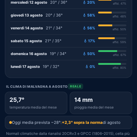
mercoledì 12 agosto
20° / 36°
💧 20%
affid. 47%
giovedì 13 agosto
20° / 36°
💧 58%
affid. 48%
venerdì 14 agosto
21° / 34°
💧 56%
affid. 50%
sabato 15 agosto
21° / 35°
💧 17%
affid. 59%
domenica 16 agosto
19° / 34°
💧 50%
affid. 67%
lunedì 17 agosto
19° / 32°
💧 0%
affid. 80%
IL CLIMA DI MALVAGNA A AGOSTO
REALE
25,7°
14 mm
temperatura media del mese
pioggia media del mese
Oggi media prevista ~28°:
+2,3° sopra la norma
di agosto
Normali climatiche dalla rianalisi 20CRv3 e GPCC (1806–2015), cella più