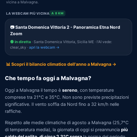
vicina a Malvagna.
LA WEBCAM PIÙ VICINA
A 8 KM
📷 Santa Domenica Vittoria 2 - Panoramica Etna Nord
Zoom
🟢 in diretta
· Santa Domenica Vittoria, Sicilia ME · l'AI vede:
clear_sky ·
apri la webcam →
📊 Scopri il bilancio climatico dell'anno a Malvagna →
Che tempo fa oggi a Malvagna?
Oggi a Malvagna il tempo è
sereno
, con temperature
comprese tra 21°C e 35°C. Non sono previste precipitazioni
significative. Il vento soffia da Nord fino a 32 km/h nelle
raffiche.
Rispetto alle medie climatiche di agosto a Malvagna (25,7°C
di temperatura media), la giornata di oggi si preannuncia
più
calda del solito, di circa 2,3°C sopra
la norma del periodo