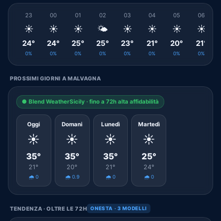
23
00
01
02
03
04
05
06
☀️
☀️
☀️
🌤️
☀️
☀️
☀️
☀️
24°
24°
25°
25°
23°
21°
20°
21°
0%
0%
0%
0%
0%
0%
0%
0%
PROSSIMI GIORNI A MALVAGNA
● Blend WeatherSicily · fino a 72h alta affidabilità
Oggi
Domani
Lunedì
Martedì
☀️
☀️
☀️
☀️
35°
35°
35°
25°
21°
20°
21°
24°
🌧️ 0
🌧️ 0.9
🌧️ 0
🌧️ 0
TENDENZA · OLTRE LE 72H
ONESTA · 3 MODELLI