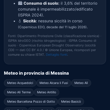
🏙️
Consumo di suolo:
il 3,6% del territorio
comunale è impermeabilizzato/edificato
(ISPRA 2024).
💧
Siccità:
nessuna siccità in corso
.
(Copernicus EDO, decade del 11 luglio 2026)
Fonti: Dipartimento Protezione Civile (classificazione sismica) ·
ISPRA IdroGEO (rischio idrogeologico) · ISPRA Consumo di
suolo · Copernicus European Drought Observatory (siccità
CDI) — dati CC BY 4.0 / © Unione Europea, ricomposti per
comune su chiave ISTAT.
Dettaglio fonti
.
Meteo in provincia di Messina
Meteo Acquedolci
Meteo Alcara li Fusi
Meteo Alì
Meteo Alì Terme
Meteo Antillo
Meteo Barcellona Pozzo di Gotto
Meteo Basicò