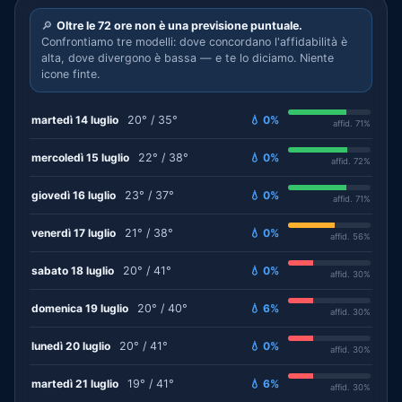
🔎
Oltre le 72 ore non è una previsione puntuale.
Confrontiamo tre modelli: dove concordano l'affidabilità è
alta, dove divergono è bassa — e te lo diciamo. Niente
icone finte.
martedì 14 luglio
20° / 35°
💧 0%
affid. 71%
mercoledì 15 luglio
22° / 38°
💧 0%
affid. 72%
giovedì 16 luglio
23° / 37°
💧 0%
affid. 71%
venerdì 17 luglio
21° / 38°
💧 0%
affid. 56%
sabato 18 luglio
20° / 41°
💧 0%
affid. 30%
domenica 19 luglio
20° / 40°
💧 6%
affid. 30%
lunedì 20 luglio
20° / 41°
💧 0%
affid. 30%
martedì 21 luglio
19° / 41°
💧 6%
affid. 30%