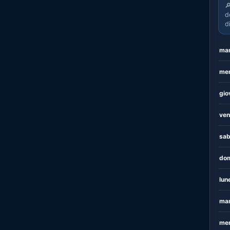

d
d
mar
mer
gio
ven
sab
dom
lun
mar
mer