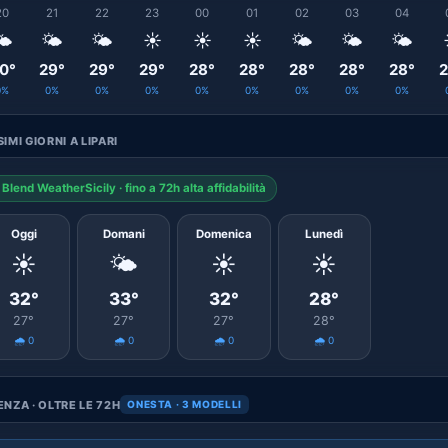
20
21
22
23
00
01
02
03
04
️
🌤️
🌤️
☀️
☀️
☀️
🌤️
🌤️
🌤️
0°
29°
29°
29°
28°
28°
28°
28°
28°
2
0%
0%
0%
0%
0%
0%
0%
0%
0%
IMI GIORNI A LIPARI
Blend WeatherSicily · fino a 72h alta affidabilità
Oggi
Domani
Domenica
Lunedì
☀️
🌤️
☀️
☀️
32°
33°
32°
28°
27°
27°
27°
28°
🌧️ 0
🌧️ 0
🌧️ 0
🌧️ 0
NZA · OLTRE LE 72H
ONESTA · 3 MODELLI