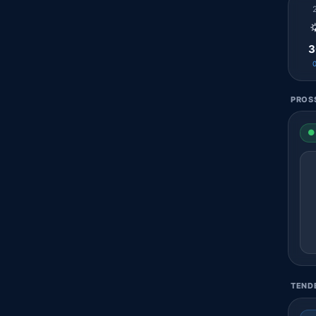

3
PROSS
● 
TENDE