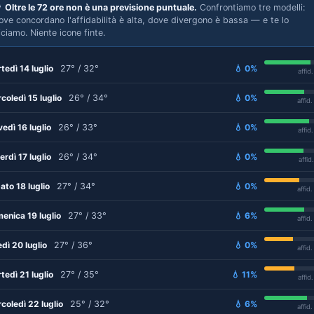

Oltre le 72 ore non è una previsione puntuale.
Confrontiamo tre modelli:
ove concordano l'affidabilità è alta, dove divergono è bassa — e te lo
iciamo. Niente icone finte.
tedì 14 luglio
27° / 32°
💧 0%
affid
coledì 15 luglio
26° / 34°
💧 0%
affid
vedì 16 luglio
26° / 33°
💧 0%
affid
erdì 17 luglio
26° / 34°
💧 0%
affid
ato 18 luglio
27° / 34°
💧 0%
affid
enica 19 luglio
27° / 33°
💧 6%
affid
edì 20 luglio
27° / 36°
💧 0%
affid
tedì 21 luglio
27° / 35°
💧 11%
affid
coledì 22 luglio
25° / 32°
💧 6%
affid