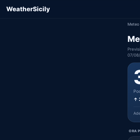
WeatherSicily
Meteo 
Met
Previs
07/08/
Poc
↑ 
Ad
ORA P