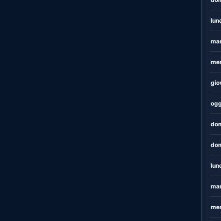
lun
mar
mer
gio
ogg
dom
dom
lun
mar
mer