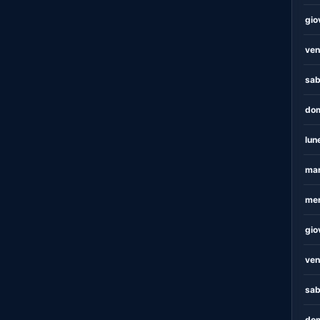
gio
ven
sab
dom
lun
mar
mer
gio
ven
sab
dom