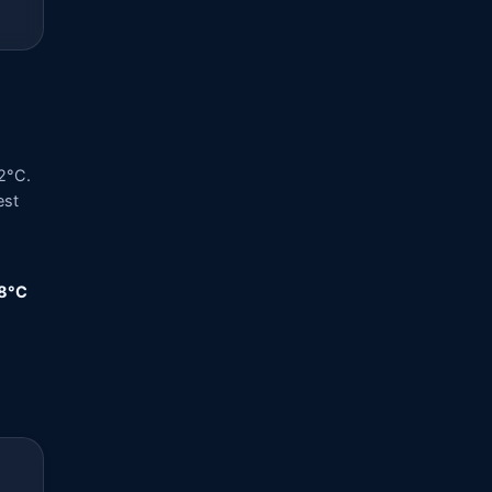
2°C.
est
,8°C