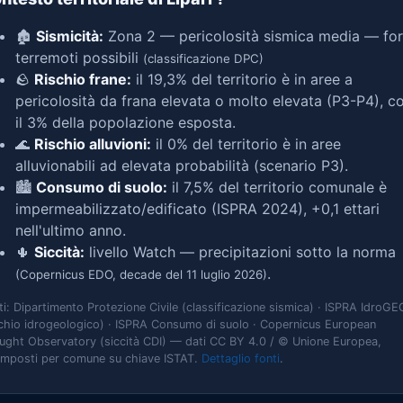
🏚️
Sismicità:
Zona 2 — pericolosità sismica media — for
terremoti possibili
(classificazione DPC)
🪨
Rischio frane:
il 19,3% del territorio è in aree a
pericolosità da frana elevata o molto elevata (P3-P4), c
il 3% della popolazione esposta.
🌊
Rischio alluvioni:
il 0% del territorio è in aree
alluvionabili ad elevata probabilità (scenario P3).
🏙️
Consumo di suolo:
il 7,5% del territorio comunale è
impermeabilizzato/edificato (ISPRA 2024), +0,1 ettari
nell'ultimo anno.
🌵
Siccità:
livello Watch — precipitazioni sotto la norma
.
(Copernicus EDO, decade del 11 luglio 2026)
ti: Dipartimento Protezione Civile (classificazione sismica) · ISPRA IdroGE
schio idrogeologico) · ISPRA Consumo di suolo · Copernicus European
ught Observatory (siccità CDI) — dati CC BY 4.0 / © Unione Europea,
omposti per comune su chiave ISTAT.
Dettaglio fonti
.