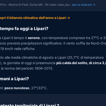
fline
· Marina Di Patti, Sicilia ME · l'AI vede: clear_sky ·
apri la webcam →
opri il bilancio climatico dell'anno a Lipari →
tempo fa oggi a Lipari?
 Lipari il tempo è
sereno
, con temperature comprese tra 27°C e 3
no previste precipitazioni significative. Il vento soffia da Nord-Ov
 19 km/h nelle raffiche.
to alle medie climatiche di agosto a Lipari (25,7°C di temperatura
, la giornata di oggi si preannuncia
più calda del solito, di circa 3
la norma del periodo 1806–2015.
mani a Lipari?
ni:
poco nuvoloso
, 27°/33°C.
ntesto territoriale di Lipari
?