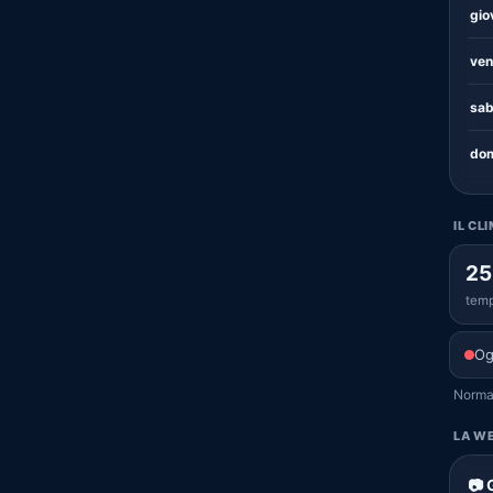
gio
ven
sab
dom
IL CL
25
temp
Og
Normal
LA WE
📷 