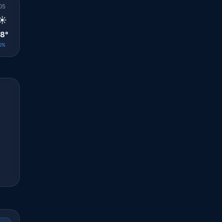
05
06
07
08
09
10
11
12
13
☀️
🌤️
🌤️
☀️
☀️
🌤️
🌤️
🌤️
🌤️
8°
27°
28°
29°
30°
30°
31°
31°
32°
0%
0%
0%
0%
0%
0%
0%
0%
0%