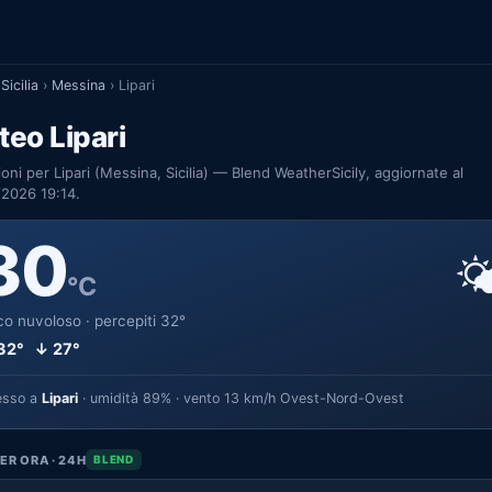
Sicilia
›
Messina
›
Lipari
eo Lipari
ioni per Lipari (Messina, Sicilia) — Blend WeatherSicily, aggiornate al
2026 19:14.
30

°C
o nuvoloso · percepiti 32°
32° ↓ 27°
esso a
Lipari
· umidità 89% · vento 13 km/h Ovest-Nord-Ovest
ER ORA · 24H
BLEND