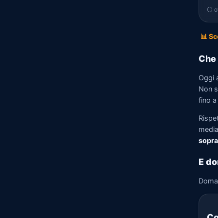
⚪ of
📊 Sc
Che 
Oggi a
Non so
fino a
Rispet
media)
sopra
E do
Doma
Co