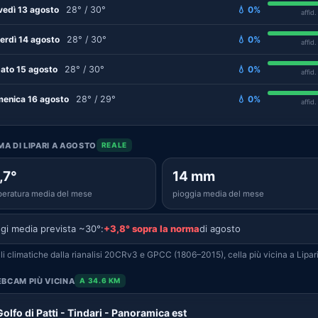
vedì 13 agosto
28° / 30°
💧 0%
affid
erdì 14 agosto
28° / 30°
💧 0%
affid
ato 15 agosto
28° / 30°
💧 0%
affid
enica 16 agosto
28° / 29°
💧 0%
affid
IMA DI LIPARI A AGOSTO
REALE
,7°
14 mm
eratura media del mese
pioggia media del mese
gi media prevista ~30°:
+3,8° sopra la norma
di agosto
i climatiche dalla rianalisi 20CRv3 e GPCC (1806–2015), cella più vicina a Lipari
BCAM PIÙ VICINA
A 34.6 KM
Golfo di Patti - Tindari - Panoramica est