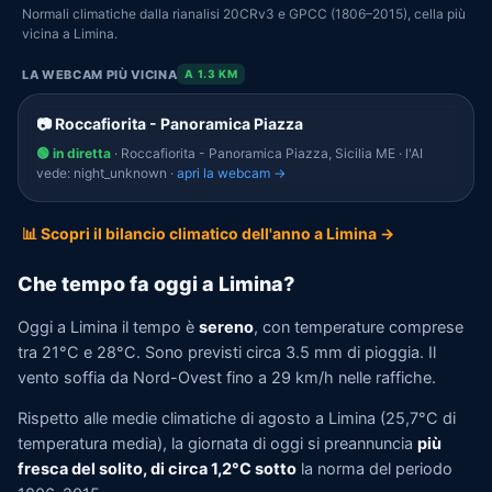
Normali climatiche dalla rianalisi 20CRv3 e GPCC (1806–2015), cella più
vicina a Limina.
LA WEBCAM PIÙ VICINA
A 1.3 KM
📷 Roccafiorita - Panoramica Piazza
🟢 in diretta
· Roccafiorita - Panoramica Piazza, Sicilia ME · l'AI
vede: night_unknown ·
apri la webcam →
📊 Scopri il bilancio climatico dell'anno a Limina →
Che tempo fa oggi a Limina?
Oggi a Limina il tempo è
sereno
, con temperature comprese
tra 21°C e 28°C. Sono previsti circa 3.5 mm di pioggia. Il
vento soffia da Nord-Ovest fino a 29 km/h nelle raffiche.
Rispetto alle medie climatiche di agosto a Limina (25,7°C di
temperatura media), la giornata di oggi si preannuncia
più
fresca del solito, di circa 1,2°C sotto
la norma del periodo