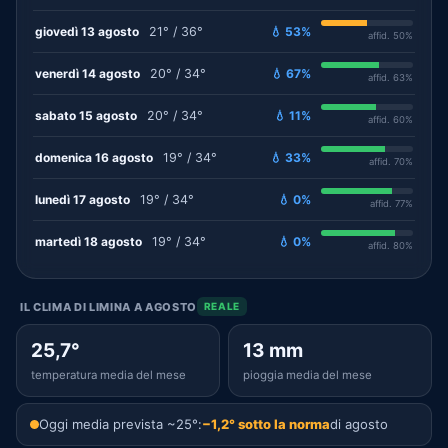
giovedì 13 agosto
21° / 36°
💧 53%
affid. 50%
venerdì 14 agosto
20° / 34°
💧 67%
affid. 63%
sabato 15 agosto
20° / 34°
💧 11%
affid. 60%
domenica 16 agosto
19° / 34°
💧 33%
affid. 70%
lunedì 17 agosto
19° / 34°
💧 0%
affid. 77%
martedì 18 agosto
19° / 34°
💧 0%
affid. 80%
IL CLIMA DI LIMINA A AGOSTO
REALE
25,7°
13 mm
temperatura media del mese
pioggia media del mese
Oggi media prevista ~25°:
−1,2° sotto la norma
di agosto