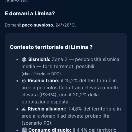
1806–2015.
E domani a Limina?
Domani:
poco nuvoloso
, 24°/28°C.
Contesto territoriale di Limina
?
🏚️
Sismicità:
Zona 2 — pericolosità sismica
media — forti terremoti possibili
(classificazione DPC)
🪨
Rischio frane:
il 15,2% del territorio è in
aree a pericolosità da frana elevata o molto
elevata (P3-P4), con il 20,2% della
popolazione esposta.
🌊
Rischio alluvioni:
il 4,8% del territorio è in
aree alluvionabili ad elevata probabilità
(scenario P3).
🏙️
Consumo di suolo:
il 4,4% del territorio