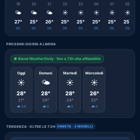
19
20
21
22
23
00
01
02
🌤️
🌤️
🌤️
☀️
☀️
☀️
☀️
☀️
27°
25°
26°
25°
25°
25°
25°
25°
0%
0%
0%
0%
0%
0%
0%
0%
PROSSIMI GIORNI A LIMINA
● Blend WeatherSicily · fino a 72h alta affidabilità
Oggi
Domani
Martedì
Mercoledì
☀️
🌤️
☀️
☀️
28°
28°
28°
26°
21°
24°
24°
25°
🌧️ 3.5
🌧️ 0
🌧️ 0
🌧️ 0
TENDENZA · OLTRE LE 72H
ONESTA · 3 MODELLI