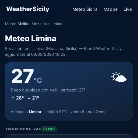
WeatherSicily
Meteo Sicilia
Mappe
Live
Meteo Sicilia
›
Messina
›
Limina
Meteo Limina
Previsioni per Limina (Messina, Sicilia) — Blend WeatherSicily,
aggiornate al 09/08/2026 18:22.
27
🌤️
°C
Poco nuvoloso con veli · percepiti 27°
↑ 28° ↓ 21°
Adesso a
Limina
· umidità 52% · vento 5 km/h Ovest
ORA PER ORA · 24H
BLEND