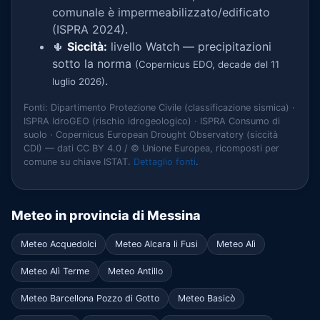
comunale è impermeabilizzato/edificato
(ISPRA 2024).
🌵
Siccità:
livello Watch — precipitazioni
sotto la norma
(Copernicus EDO, decade del 11
.
luglio 2026)
Fonti: Dipartimento Protezione Civile (classificazione sismica) ·
ISPRA IdroGEO (rischio idrogeologico) · ISPRA Consumo di
suolo · Copernicus European Drought Observatory (siccità
CDI) — dati CC BY 4.0 / © Unione Europea, ricomposti per
comune su chiave ISTAT.
Dettaglio fonti
.
Meteo in provincia di Messina
Meteo Acquedolci
Meteo Alcara li Fusi
Meteo Alì
Meteo Alì Terme
Meteo Antillo
Meteo Barcellona Pozzo di Gotto
Meteo Basicò