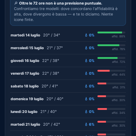
🔎
Oltre le 72 ore non è una previsione puntuale.
Confrontiamo tre modelli: dove concordano l'affidabilità è
alta, dove divergono è bassa — e te lo diciamo. Niente
icone finte.
martedì 14 luglio
20° / 34°
💧 0%
affid. 88%
mercoledì 15 luglio
21° / 37°
💧 0%
affid. 78%
giovedì 16 luglio
22° / 38°
💧 0%
affid. 72%
venerdì 17 luglio
22° / 38°
💧 0%
affid. 44%
sabato 18 luglio
20° / 41°
💧 0%
affid. 31%
domenica 19 luglio
20° / 40°
💧 0%
affid. 30%
lunedì 20 luglio
21° / 40°
💧 0%
affid. 34%
martedì 21 luglio
20° / 42°
💧 6%
affid. 30%