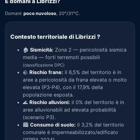
E domani a Librizzi?
Domani:
poco nuvoloso
, 20°/31°C.
Contesto territoriale di Librizzi
?
🏚️
Sismicità:
Zona 2 — pericolosità sismica
media — forti terremoti possibili
(classificazione DPC)
🪨
Rischio frane:
il 6,5% del territorio è in
aree a pericolosità da frana elevata o molto
elevata (P3-P4), con il 17,9% della
popolazione esposta.
🌊
Rischio alluvioni:
il 0% del territorio è in
aree alluvionabili ad elevata probabilità
(scenario P3).
🏙️
Consumo di suolo:
il 3,2% del territorio
comunale è impermeabilizzato/edificato
(ISPRA 2024).