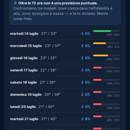
🔎
Oltre le 72 ore non è una previsione puntuale.
Confrontiamo tre modelli: dove concordano l'affidabilità è
alta, dove divergono è bassa — e te lo diciamo. Niente
icone finte.
martedì 14 luglio
21° / 33°
💧 0%
affid. 66%
mercoledì 15 luglio
23° / 37°
💧 0%
affid. 47%
giovedì 16 luglio
23° / 35°
💧 0%
affid. 55%
venerdì 17 luglio
22° / 38°
💧 0%
affid. 30%
sabato 18 luglio
21° / 39°
💧 0%
affid. 30%
domenica 19 luglio
20° / 39°
💧 0%
affid. 30%
lunedì 20 luglio
21° / 40°
💧 0%
affid. 30%
martedì 21 luglio
21° / 40°
💧 6%
affid. 30%