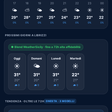
17
18
19
20
21
22
23
00
🌤️
⛅
🌤️
🌤️
⛅
🌤️
☀️
☀️
29°
28°
27°
25°
24°
23°
22°
22°
0%
0%
0%
0%
0%
0%
0%
0%
PROSSIMI GIORNI A LIBRIZZI
● Blend WeatherSicily · fino a 72h alta affidabilità
Oggi
Domani
Lunedì
Martedì
☀️
🌤️
☀️
☀️
31°
31°
31°
22°
20°
20°
21°
21°
🌧️ 0
🌧️ 0
🌧️ 0
🌧️ 0
TENDENZA · OLTRE LE 72H
ONESTA · 3 MODELLI