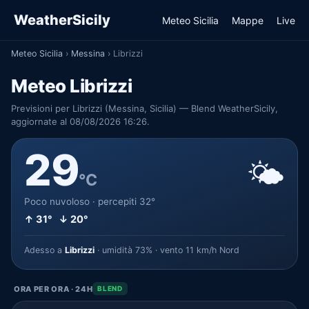
WeatherSicily
Meteo Sicilia
Mappe
Live
Meteo Sicilia
›
Messina
›
Librizzi
Meteo Librizzi
Previsioni per Librizzi (Messina, Sicilia) — Blend WeatherSicily,
aggiornate al 08/08/2026 16:26.
29
🌤️
°C
Poco nuvoloso · percepiti 32°
↑ 31° ↓ 20°
Adesso a
Librizzi
· umidità 73% · vento 11 km/h Nord
ORA PER ORA · 24H
BLEND