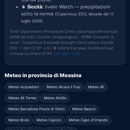
🌵
Siccità:
livello Watch — precipitazioni
sotto la norma
(Copernicus EDO, decade del 11
.
luglio 2026)
Fonti: Dipartimento Protezione Civile (classificazione sismica) ·
ISPRA IdroGEO (rischio idrogeologico) · ISPRA Consumo di
suolo · Copernicus European Drought Observatory (siccità
CDI) — dati CC BY 4.0 / © Unione Europea, ricomposti per
comune su chiave ISTAT.
Dettaglio fonti
.
Meteo in provincia di Messina
Meteo Acquedolci
Meteo Alcara li Fusi
Meteo Alì
Meteo Alì Terme
Meteo Antillo
Meteo Barcellona Pozzo di Gotto
Meteo Basicò
Meteo Brolo
Meteo Capizzi
Meteo Capo d'Orlando