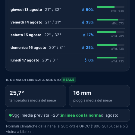
giovedì 13 agosto
21° / 32°
💧 50%
affid. 64%
venerdì 14 agosto
21° / 31°
💧 33%
affid. 77%
sabato 15 agosto
22° / 32°
💧 17%
affid. 70%
domenica 16 agosto
20° / 31°
💧 25%
affid. 72%
lunedì 17 agosto
20° / 31°
💧 0%
affid. 73%
IL CLIMA DI LIBRIZZI A AGOSTO
REALE
25,7°
16 mm
temperatura media del mese
pioggia media del mese
Oggi media prevista ~26°:
in linea con la norma
di agosto
Normali climatiche dalla rianalisi 20CRv3 e GPCC (1806–2015), cella più
vicina a Librizzi.