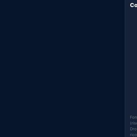
Co
Fon
(ri
Dro
ric