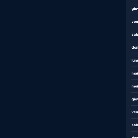
gio
ven
sab
dom
lun
mar
mer
gio
ven
sab
dom