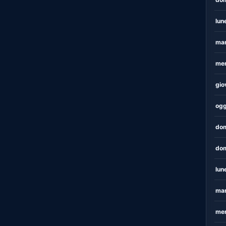
lun
mar
mer
gio
ogg
dom
dom
lun
mar
mer