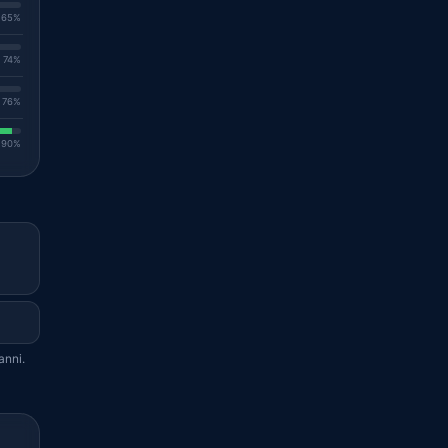
. 65%
. 74%
. 76%
. 90%
anni.