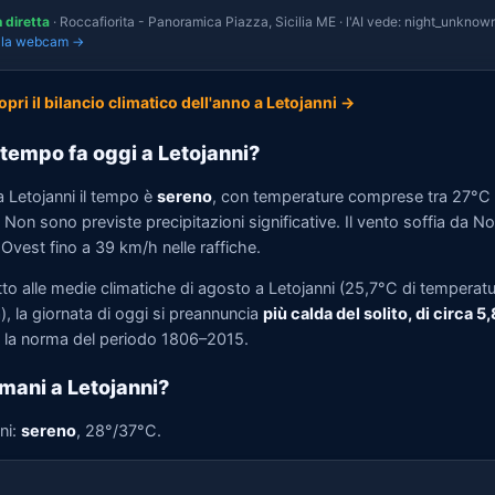
n diretta
· Roccafiorita - Panoramica Piazza, Sicilia ME · l'AI vede: night_unknown
i la webcam →
opri il bilancio climatico dell'anno a Letojanni →
tempo fa oggi a Letojanni?
a Letojanni il tempo è
sereno
, con temperature comprese tra 27°C
Non sono previste precipitazioni significative. Il vento soffia da N
Ovest fino a 39 km/h nelle raffiche.
tto alle medie climatiche di agosto a Letojanni (25,7°C di temperat
, la giornata di oggi si preannuncia
più calda del solito, di circa 5
la norma del periodo 1806–2015.
mani a Letojanni?
ni:
sereno
, 28°/37°C.