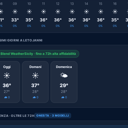
08
09
10
11
12
13
14
15
16
☀️
☀️
☀️
☀️
☀️
☀️
☀️
☀️
☀️
1°
33°
35°
36°
36°
36°
36°
36°
35°
3
0%
0%
0%
0%
0%
0%
0%
0%
0%
IMI GIORNI A LETOJANNI
Blend WeatherSicily · fino a 72h alta affidabilità
Oggi
Domani
Domenica
☀️
☀️
🌤️
36°
37°
29°
27°
28°
28°
🌧️ 0
🌧️ 0
🌧️ 0
NZA · OLTRE LE 72H
ONESTA · 3 MODELLI