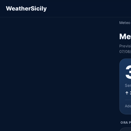
WeatherSicily
Meteo 
Met
Previs
07/08/
Ser
↑ 
Ad
ORA P