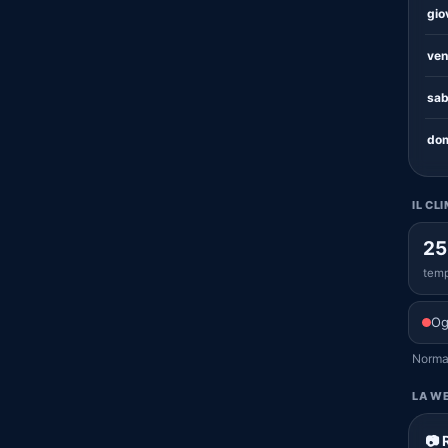
gio
ven
sab
dom
IL CL
25
temp
Og
Normal
LA WE
📷 