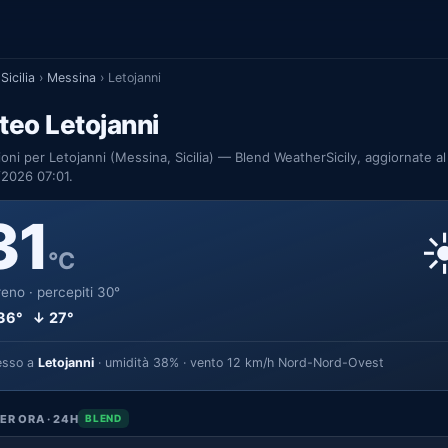
Sicilia
›
Messina
›
Letojanni
eo Letojanni
ioni per Letojanni (Messina, Sicilia) — Blend WeatherSicily, aggiornate al
2026 07:01.
31
☀
°C
eno · percepiti 30°
36° ↓ 27°
esso a
Letojanni
· umidità 38% · vento 12 km/h Nord-Nord-Ovest
ER ORA · 24H
BLEND