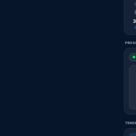
3
PROSS
● 
TENDE