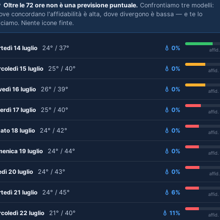

Oltre le 72 ore non è una previsione puntuale.
Confrontiamo tre modelli:
ove concordano l'affidabilità è alta, dove divergono è bassa — e te lo
iciamo. Niente icone finte.
tedì 14 luglio
24° / 37°
💧 0%
affid
coledì 15 luglio
25° / 40°
💧 0%
affid
vedì 16 luglio
26° / 39°
💧 0%
affid
erdì 17 luglio
25° / 40°
💧 0%
affid
ato 18 luglio
24° / 42°
💧 0%
affid
enica 19 luglio
24° / 44°
💧 0%
affid
edì 20 luglio
24° / 43°
💧 0%
affid
tedì 21 luglio
24° / 45°
💧 6%
affid
coledì 22 luglio
21° / 40°
💧 11%
affid