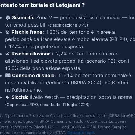
ntesto territoriale di Letojanni
?
🏚️
Sismicità:
Zona 2 — pericolosità sismica media — for
terremoti possibili
(classificazione DPC)
🪨
Rischio frane:
il 36% del territorio è in aree a
pericolosità da frana elevata o molto elevata (P3-P4), c
il 17,7% della popolazione esposta.
🌊
Rischio alluvioni:
il 2,2% del territorio è in aree
alluvionabili ad elevata probabilità (scenario P3), con il
15,5% della popolazione esposta.
🏙️
Consumo di suolo:
il 16,1% del territorio comunale è
impermeabilizzato/edificato (ISPRA 2024), +0,6 ettari
nell'ultimo anno.
🌵
Siccità:
livello Watch — precipitazioni sotto la norma
.
(Copernicus EDO, decade del 11 luglio 2026)
ti: Dipartimento Protezione Civile (classificazione sismica) · ISPRA IdroGE
schio idrogeologico) · ISPRA Consumo di suolo · Copernicus European
ught Observatory (siccità CDI) — dati CC BY 4.0 / © Unione Europea,
omposti per comune su chiave ISTAT.
Dettaglio fonti
.