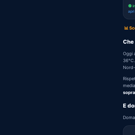
🟢 i
apr
📊 Sc
Che 
Oggi 
36°C. 
Nord-
Rispe
media)
sopra
E do
Doma