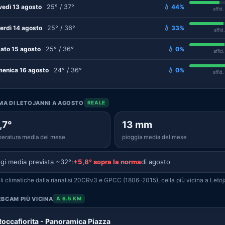
vedì 13 agosto
25° / 37°
💧 44%
affid
erdì 14 agosto
25° / 36°
💧 33%
affid
ato 15 agosto
25° / 36°
💧 0%
affid
enica 16 agosto
24° / 36°
💧 0%
affid
IMA DI LETOJANNI A AGOSTO
REALE
,7°
13 mm
eratura media del mese
pioggia media del mese
gi media prevista ~32°:
+5,8° sopra la norma
di agosto
i climatiche dalla rianalisi 20CRv3 e GPCC (1806–2015), cella più vicina a Letoj
BCAM PIÙ VICINA
A 6.5 KM
Roccafiorita - Panoramica Piazza