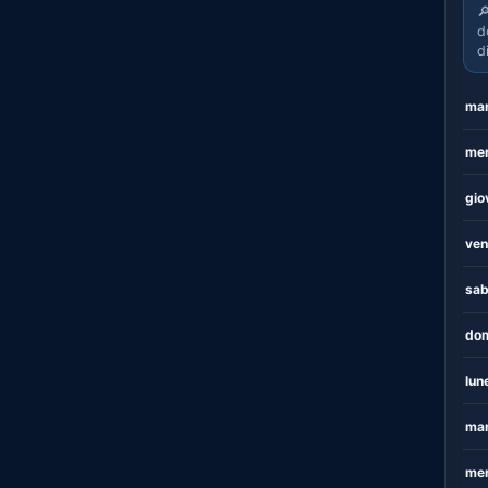

d
d
mar
mer
gio
ven
sab
dom
lun
mar
mer