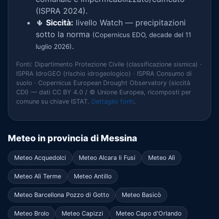
(ISPRA 2024).
🌵
Siccità:
livello Watch — precipitazioni
sotto la norma
(Copernicus EDO, decade del 11
.
luglio 2026)
Fonti: Dipartimento Protezione Civile (classificazione sismica) ·
ISPRA IdroGEO (rischio idrogeologico) · ISPRA Consumo di
suolo · Copernicus European Drought Observatory (siccità
CDI) — dati CC BY 4.0 / © Unione Europea, ricomposti per
comune su chiave ISTAT.
Dettaglio fonti
.
Meteo in provincia di Messina
Meteo Acquedolci
Meteo Alcara li Fusi
Meteo Alì
Meteo Alì Terme
Meteo Antillo
Meteo Barcellona Pozzo di Gotto
Meteo Basicò
Meteo Brolo
Meteo Capizzi
Meteo Capo d'Orlando