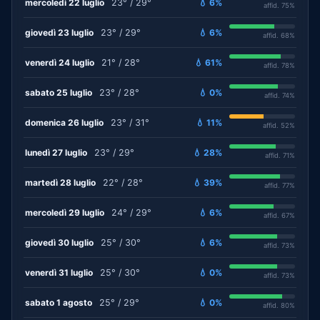
mercoledì 22 luglio
23° / 29°
💧 6%
affid. 75%
giovedì 23 luglio
23° / 29°
💧 6%
affid. 68%
venerdì 24 luglio
21° / 28°
💧 61%
affid. 78%
sabato 25 luglio
23° / 28°
💧 0%
affid. 74%
domenica 26 luglio
23° / 31°
💧 11%
affid. 52%
lunedì 27 luglio
23° / 29°
💧 28%
affid. 71%
martedì 28 luglio
22° / 28°
💧 39%
affid. 77%
mercoledì 29 luglio
24° / 29°
💧 6%
affid. 67%
giovedì 30 luglio
25° / 30°
💧 6%
affid. 73%
venerdì 31 luglio
25° / 30°
💧 0%
affid. 73%
sabato 1 agosto
25° / 29°
💧 0%
affid. 80%