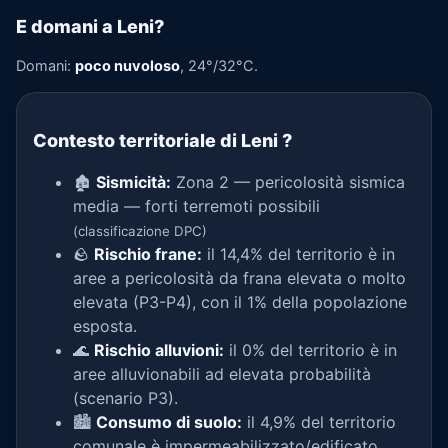
E domani a Leni?
Domani:
poco nuvoloso
, 24°/32°C.
Contesto territoriale di Leni
?
🏚️
Sismicità:
Zona 2 — pericolosità sismica
media — forti terremoti possibili
(classificazione DPC)
🪨
Rischio frane:
il 14,4% del territorio è in
aree a pericolosità da frana elevata o molto
elevata (P3-P4), con il 1% della popolazione
esposta.
🌊
Rischio alluvioni:
il 0% del territorio è in
aree alluvionabili ad elevata probabilità
(scenario P3).
🏙️
Consumo di suolo:
il 4,9% del territorio
comunale è impermeabilizzato/edificato