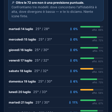
🔎
Oltre le 72 ore non è una previsione puntuale.
Confrontiamo tre modelli: dove concordano l'affidabilità è
alta, dove divergono è bassa — e te lo diciamo. Niente
icone finte.
martedì 14 luglio
25° / 28°
💧 0%
affid. 86%
mercoledì 15 luglio
25° / 31°
💧 0%
affid. 72%
giovedì 16 luglio
25° / 30°
💧 0%
affid. 77%
venerdì 17 luglio
25° / 32°
💧 0%
affid. 60%
sabato 18 luglio
25° / 32°
💧 0%
affid. 56%
domenica 19 luglio
25° / 30°
💧 6%
affid. 73%
lunedì 20 luglio
25° / 33°
💧 0%
affid. 56%
martedì 21 luglio
25° / 30°
💧 11%
affid. 67%