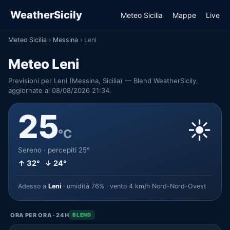
WeatherSicily
Meteo Sicilia
Mappe
Live
Meteo Sicilia
›
Messina
›
Leni
Meteo Leni
Previsioni per Leni (Messina, Sicilia) — Blend WeatherSicily,
aggiornate al 08/08/2026 21:34.
25
☀️
°C
Sereno · percepiti 25°
↑ 32° ↓ 24°
Adesso a
Leni
· umidità 76% · vento 4 km/h Nord-Nord-Ovest
ORA PER ORA · 24H
BLEND