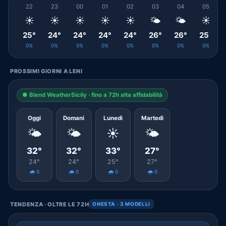
22
23
00
01
02
03
04
05
☀️
☀️
☀️
☀️
☀️
🌤️
🌤️
☀️
25°
24°
24°
24°
24°
26°
26°
25°
0%
0%
0%
0%
0%
0%
0%
0%
PROSSIMI GIORNI A LENI
● Blend WeatherSicily · fino a 72h alta affidabilità
Oggi
Domani
Lunedì
Martedì
🌤️
🌤️
☀️
🌤️
32°
32°
33°
27°
24°
24°
25°
27°
🌧️ 0
🌧️ 0
🌧️ 0
🌧️ 0
TENDENZA · OLTRE LE 72H
ONESTA · 3 MODELLI