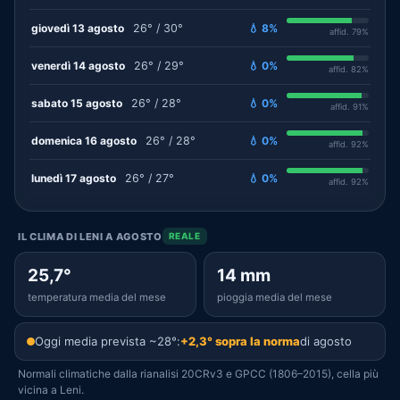
giovedì 13 agosto
26° / 30°
💧 8%
affid. 79%
venerdì 14 agosto
26° / 29°
💧 0%
affid. 82%
sabato 15 agosto
26° / 28°
💧 0%
affid. 91%
domenica 16 agosto
26° / 28°
💧 0%
affid. 92%
lunedì 17 agosto
26° / 27°
💧 0%
affid. 92%
IL CLIMA DI LENI A AGOSTO
REALE
25,7°
14 mm
temperatura media del mese
pioggia media del mese
Oggi media prevista ~28°:
+2,3° sopra la norma
di agosto
Normali climatiche dalla rianalisi 20CRv3 e GPCC (1806–2015), cella più
vicina a Leni.