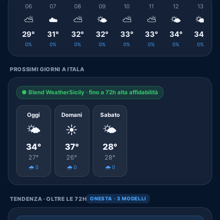
06
07
08
09
10
11
12
13
⛅
☁️
⛅
🌤️
⛅
⛅
🌤️
🌤️
29°
31°
32°
32°
33°
33°
34°
34°
0%
0%
0%
0%
0%
0%
0%
0%
PROSSIMI GIORNI A ITALA
● Blend WeatherSicily · fino a 72h alta affidabilità
Oggi
Domani
Sabato
🌤️
☀️
🌤️
34°
37°
28°
27°
26°
28°
🌧️ 0
🌧️ 0
🌧️ 0
TENDENZA · OLTRE LE 72H
ONESTA · 3 MODELLI