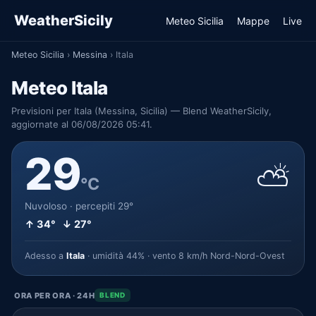
WeatherSicily
Meteo Sicilia
Mappe
Live
Meteo Sicilia
›
Messina
›
Itala
Meteo Itala
Previsioni per Itala (Messina, Sicilia) — Blend WeatherSicily,
aggiornate al 06/08/2026 05:41.
29
⛅
°C
Nuvoloso · percepiti 29°
↑ 34° ↓ 27°
Adesso a
Itala
· umidità 44% · vento 8 km/h Nord-Nord-Ovest
ORA PER ORA · 24H
BLEND