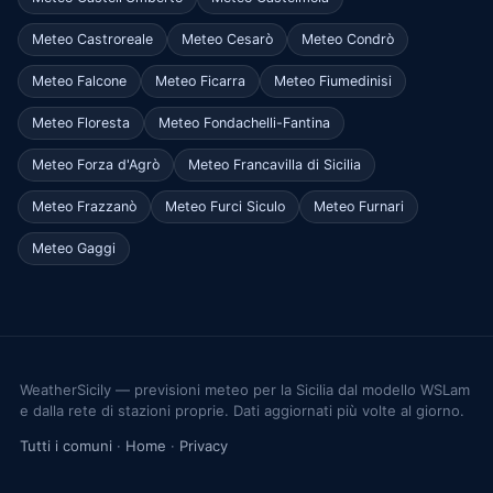
Meteo Castroreale
Meteo Cesarò
Meteo Condrò
Meteo Falcone
Meteo Ficarra
Meteo Fiumedinisi
Meteo Floresta
Meteo Fondachelli-Fantina
Meteo Forza d'Agrò
Meteo Francavilla di Sicilia
Meteo Frazzanò
Meteo Furci Siculo
Meteo Furnari
Meteo Gaggi
WeatherSicily — previsioni meteo per la Sicilia dal modello WSLam
e dalla rete di stazioni proprie. Dati aggiornati più volte al giorno.
Tutti i comuni
·
Home
·
Privacy