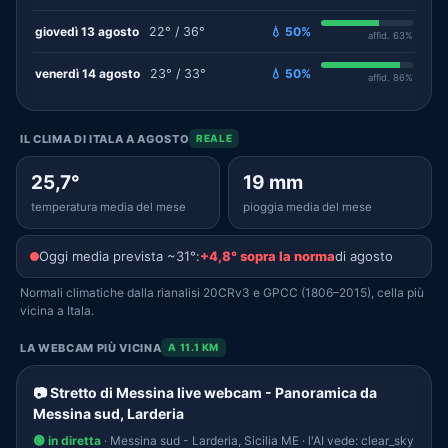
giovedì 13 agosto
22° / 36°
💧 50%
affid. 63%
venerdì 14 agosto
23° / 33°
💧 50%
affid. 86%
IL CLIMA DI ITALA A AGOSTO
REALE
25,7°
19 mm
temperatura media del mese
pioggia media del mese
Oggi media prevista ~31°:
+4,8° sopra la norma
di agosto
Normali climatiche dalla rianalisi 20CRv3 e GPCC (1806–2015), cella più
vicina a Itala.
LA WEBCAM PIÙ VICINA
A 11.1 KM
📷 Stretto di Messina live webcam - Panoramica da
Messina sud, Larderia
🟢 in diretta
· Messina sud - Larderia, Sicilia ME · l'AI vede: clear_sky