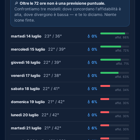
🔎
Oltre le 72 ore non è una previsione puntuale.
Confrontiamo tre modelli: dove concordano l'affidabilità è
alta, dove divergono è bassa — e te lo diciamo. Niente
icone finte.
martedì 14 luglio
23° / 36°
💧 0%
affid. 86%
mercoledì 15 luglio
22° / 39°
💧 0%
affid. 72%
giovedì 16 luglio
22° / 39°
💧 0%
affid. 71%
venerdì 17 luglio
22° / 38°
💧 0%
affid. 63%
sabato 18 luglio
22° / 41°
💧 0%
affid. 34%
domenica 19 luglio
21° / 42°
💧 6%
affid. 30%
lunedì 20 luglio
22° / 42°
💧 0%
affid. 30%
martedì 21 luglio
21° / 42°
💧 6%
affid. 30%