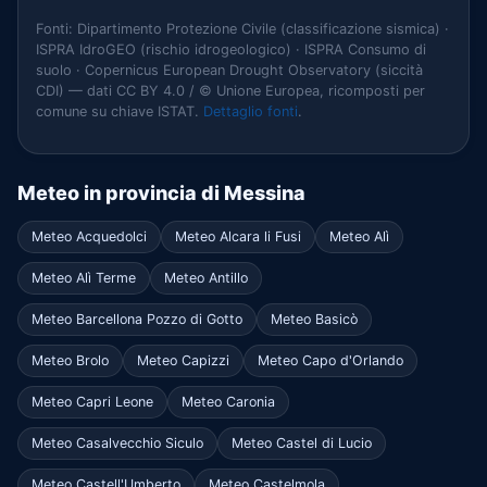
Fonti: Dipartimento Protezione Civile (classificazione sismica) ·
ISPRA IdroGEO (rischio idrogeologico) · ISPRA Consumo di
suolo · Copernicus European Drought Observatory (siccità
CDI) — dati CC BY 4.0 / © Unione Europea, ricomposti per
comune su chiave ISTAT.
Dettaglio fonti
.
Meteo in provincia di Messina
Meteo Acquedolci
Meteo Alcara li Fusi
Meteo Alì
Meteo Alì Terme
Meteo Antillo
Meteo Barcellona Pozzo di Gotto
Meteo Basicò
Meteo Brolo
Meteo Capizzi
Meteo Capo d'Orlando
Meteo Capri Leone
Meteo Caronia
Meteo Casalvecchio Siculo
Meteo Castel di Lucio
Meteo Castell'Umberto
Meteo Castelmola