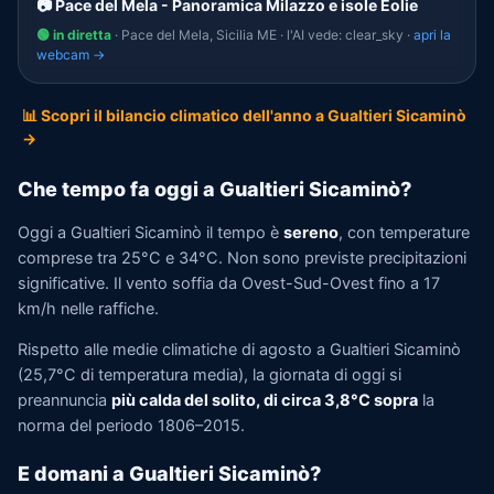
📷 Pace del Mela - Panoramica Milazzo e isole Eolie
🟢 in diretta
· Pace del Mela, Sicilia ME · l'AI vede: clear_sky ·
apri la
webcam →
📊 Scopri il bilancio climatico dell'anno a Gualtieri Sicaminò
→
Che tempo fa oggi a Gualtieri Sicaminò?
Oggi a Gualtieri Sicaminò il tempo è
sereno
, con temperature
comprese tra 25°C e 34°C. Non sono previste precipitazioni
significative. Il vento soffia da Ovest-Sud-Ovest fino a 17
km/h nelle raffiche.
Rispetto alle medie climatiche di agosto a Gualtieri Sicaminò
(25,7°C di temperatura media), la giornata di oggi si
preannuncia
più calda del solito, di circa 3,8°C sopra
la
norma del periodo 1806–2015.
E domani a Gualtieri Sicaminò?