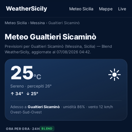
WeatherSicily
Meteo Sicilia
Mappe
Live
Meteo Sicilia
›
Messina
›
Gualtieri Sicaminò
Meteo Gualtieri Sicaminò
Previsioni per Gualtieri Sicaminò (Messina, Sicilia) — Blend
WeatherSicily, aggiornate al 07/08/2026 04:42.
25
☀️
°C
Sereno · percepiti 26°
↑ 34° ↓ 25°
Adesso a
Gualtieri Sicaminò
· umidità 86% · vento 12 km/h
Ovest-Sud-Ovest
ORA PER ORA · 24H
BLEND