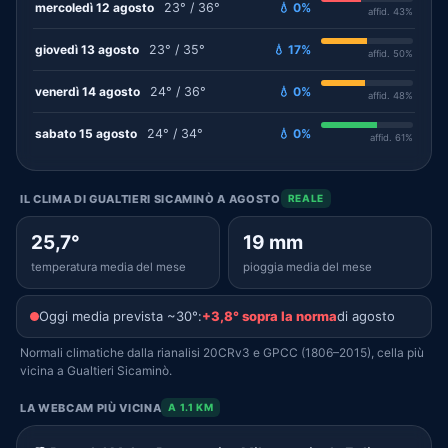
mercoledì 12 agosto
23° / 36°
💧 0%
affid. 43%
giovedì 13 agosto
23° / 35°
💧 17%
affid. 50%
venerdì 14 agosto
24° / 36°
💧 0%
affid. 48%
sabato 15 agosto
24° / 34°
💧 0%
affid. 61%
IL CLIMA DI GUALTIERI SICAMINÒ A AGOSTO
REALE
25,7°
19 mm
temperatura media del mese
pioggia media del mese
Oggi media prevista ~30°:
+3,8° sopra la norma
di agosto
Normali climatiche dalla rianalisi 20CRv3 e GPCC (1806–2015), cella più
vicina a Gualtieri Sicaminò.
LA WEBCAM PIÙ VICINA
A 1.1 KM