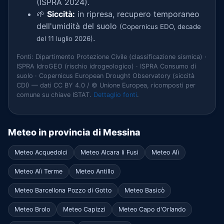
(ISPRA 2024).
🌱
Siccità:
in ripresa, recupero temporaneo
dell'umidità del suolo
(Copernicus EDO, decade
.
del 11 luglio 2026)
Fonti: Dipartimento Protezione Civile (classificazione sismica) ·
ISPRA IdroGEO (rischio idrogeologico) · ISPRA Consumo di
suolo · Copernicus European Drought Observatory (siccità
CDI) — dati CC BY 4.0 / © Unione Europea, ricomposti per
comune su chiave ISTAT.
Dettaglio fonti
.
Meteo in provincia di Messina
Meteo Acquedolci
Meteo Alcara li Fusi
Meteo Alì
Meteo Alì Terme
Meteo Antillo
Meteo Barcellona Pozzo di Gotto
Meteo Basicò
Meteo Brolo
Meteo Capizzi
Meteo Capo d'Orlando