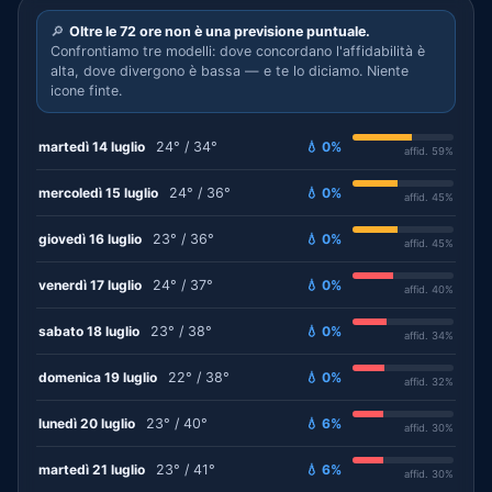
🔎
Oltre le 72 ore non è una previsione puntuale.
Confrontiamo tre modelli: dove concordano l'affidabilità è
alta, dove divergono è bassa — e te lo diciamo. Niente
icone finte.
martedì 14 luglio
24° / 34°
💧 0%
affid. 59%
mercoledì 15 luglio
24° / 36°
💧 0%
affid. 45%
giovedì 16 luglio
23° / 36°
💧 0%
affid. 45%
venerdì 17 luglio
24° / 37°
💧 0%
affid. 40%
sabato 18 luglio
23° / 38°
💧 0%
affid. 34%
domenica 19 luglio
22° / 38°
💧 0%
affid. 32%
lunedì 20 luglio
23° / 40°
💧 6%
affid. 30%
martedì 21 luglio
23° / 41°
💧 6%
affid. 30%