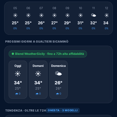
05
06
07
08
09
10
11
12
☀️
☀️
☀️
☀️
☀️
☀️
🌤️
☀️
25°
25°
26°
27°
29°
31°
32°
34°
0%
0%
0%
0%
0%
0%
0%
0%
PROSSIMI GIORNI A GUALTIERI SICAMINÒ
● Blend WeatherSicily · fino a 72h alta affidabilità
Oggi
Domani
Domenica
☀️
☀️
🌤️
34°
34°
26°
25°
25°
26°
🌧️ 0
🌧️ 0
🌧️ 0
TENDENZA · OLTRE LE 72H
ONESTA · 3 MODELLI