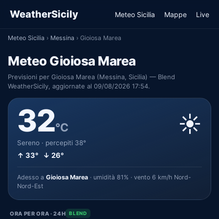
WeatherSicily
Meteo Sicilia
Mappe
Live
Meteo Sicilia
›
Messina
›
Gioiosa Marea
Meteo Gioiosa Marea
Previsioni per Gioiosa Marea (Messina, Sicilia) — Blend
WeatherSicily, aggiornate al 09/08/2026 17:54.
32
☀️
°C
Sereno · percepiti 38°
↑ 33° ↓ 26°
Adesso a
Gioiosa Marea
· umidità 81% · vento 6 km/h Nord-
Nord-Est
ORA PER ORA · 24H
BLEND