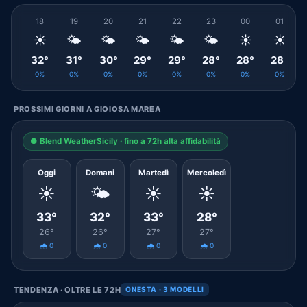
18
19
20
21
22
23
00
01
☀️
🌤️
🌤️
🌤️
🌤️
🌤️
☀️
☀️
32°
31°
30°
29°
29°
28°
28°
28°
0%
0%
0%
0%
0%
0%
0%
0%
PROSSIMI GIORNI A GIOIOSA MAREA
● Blend WeatherSicily · fino a 72h alta affidabilità
Oggi
Domani
Martedì
Mercoledì
☀️
🌤️
☀️
☀️
33°
32°
33°
28°
26°
26°
27°
27°
🌧️ 0
🌧️ 0
🌧️ 0
🌧️ 0
TENDENZA · OLTRE LE 72H
ONESTA · 3 MODELLI