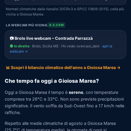
Normali climatiche dalla rianalisi 20CRv3 e GPCC (1806–2015), cella più
vicina a Gioiosa Marea.
LA WEBCAM PIÙ VICINA
A 5.2 KM
📷 Brolo live webcam – Contrada Parrazzà
🟢 in diretta
· Brolo, Sicilia ME · l'AI vede: overcast_dark ·
apri la
webcam →
📊 Scopri il bilancio climatico dell'anno a Gioiosa Marea →
Che tempo fa oggi a Gioiosa Marea?
Oggi a Gioiosa Marea il tempo è
sereno
, con temperature
comprese tra 26°C e 33°C. Non sono previste precipitazioni
significative. Il vento soffia da Sud-Ovest fino a 17 km/h nelle
raffiche.
Rispetto alle medie climatiche di agosto a Gioiosa Marea
(25,7°C di temperatura media), la giornata di oggi si