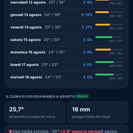
mercoledì 12 agosto
25° / 36°
💧 0%
affid. 49%
giovedì 13 agosto
24° / 36°
💧 13%
affid. 49%
venerdì 14 agosto
25° / 36°
💧 17%
affid. 53%
sabato 15 agosto
25° / 34°
💧 0%
affid. 62%
domenica 16 agosto
24° / 35°
💧 0%
affid. 56%
lunedì 17 agosto
23° / 33°
💧 0%
affid. 66%
martedì 18 agosto
24° / 33°
💧 0%
affid. 66%
IL CLIMA DI GIOIOSA MAREA A AGOSTO
REALE
25,7°
16 mm
temperatura media del mese
pioggia media del mese
Oggi media prevista ~30°:
+3,8° sopra la norma
di agosto