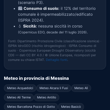
(scenario P3).
🏙️
Consumo di suolo:
il 12% del territorio
comunale è impermeabilizzato/edificato
(ISPRA 2024).
💧
Siccità:
nessuna siccità in corso
.
(Copernicus EDO, decade del 11 luglio 2026)
Fonti: Dipartimento Protezione Civile (classificazione sismica) ·
ISPRA IdroGEO (rischio idrogeologico) · ISPRA Consumo di
suolo · Copernicus European Drought Observatory (siccità
CDI) — dati CC BY 4.0 / © Unione Europea, ricomposti per
comune su chiave ISTAT.
Dettaglio fonti
.
Meteo in provincia di Messina
Meteo Acquedolci
Meteo Alcara li Fusi
Meteo Alì
Meteo Alì Terme
Meteo Antillo
Meteo Barcellona Pozzo di Gotto
Meteo Basicò