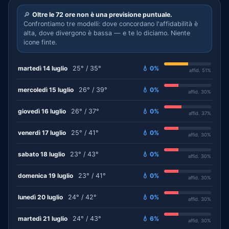
🔎
Oltre le 72 ore non è una previsione puntuale.
Confrontiamo tre modelli: dove concordano l'affidabilità è
alta, dove divergono è bassa — e te lo diciamo. Niente
icone finte.
martedì 14 luglio
25° / 35°
💧 0%
affid. 51%
mercoledì 15 luglio
26° / 39°
💧 0%
affid. 30%
giovedì 16 luglio
26° / 37°
💧 0%
affid. 37%
venerdì 17 luglio
25° / 41°
💧 0%
affid. 30%
sabato 18 luglio
23° / 43°
💧 0%
affid. 30%
domenica 19 luglio
23° / 41°
💧 0%
affid. 30%
lunedì 20 luglio
24° / 42°
💧 0%
affid. 30%
martedì 21 luglio
24° / 43°
💧 6%
affid. 30%