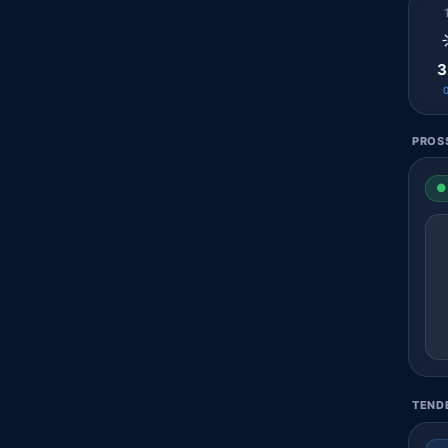
3
PROSS
● 
TENDE