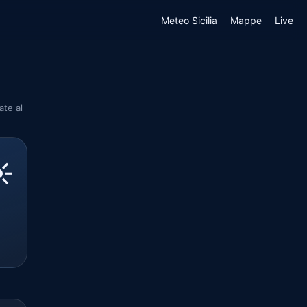
Meteo Sicilia
Mappe
Live
ate al
️