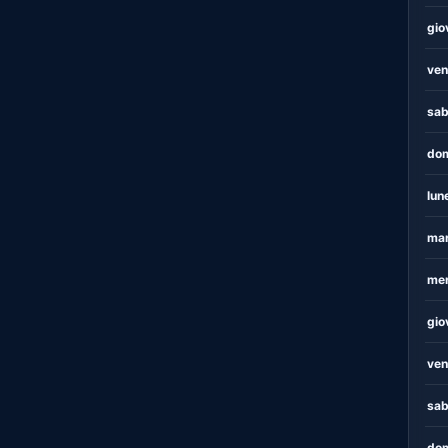
gio
ven
sab
dom
lun
mar
mer
gio
ven
sab
dom