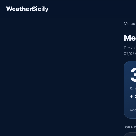
WeatherSicily
Meteo 
Me
Previs
07/08
Ser
↑ 
Ad
ORA P