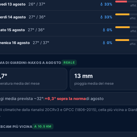
vedì 13 agosto
26° / 37°
💧 33%
affid
erdì 14 agosto
27° / 36°
💧 33%
affid
ato 15 agosto
27° / 36°
💧 0%
affid
enica 16 agosto
27° / 37°
💧 0%
affid
IMA DI GIARDINI-NAXOS A AGOSTO
REALE
,7°
13 mm
eratura media del mese
pioggia media del mese
gi media prevista ~32°:
+6,3° sopra la norma
di agosto
i climatiche dalla rianalisi 20CRv3 e GPCC (1806–2015), cella più vicina a Giard
.
BCAM PIÙ VICINA
A 10.5 KM