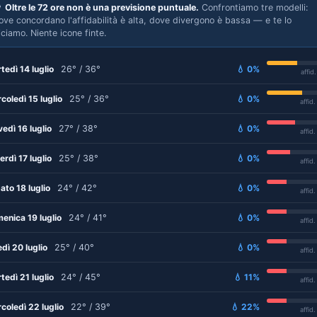

Oltre le 72 ore non è una previsione puntuale.
Confrontiamo tre modelli:
ove concordano l'affidabilità è alta, dove divergono è bassa — e te lo
iciamo. Niente icone finte.
tedì 14 luglio
26° / 36°
💧 0%
affid
coledì 15 luglio
25° / 36°
💧 0%
affid
vedì 16 luglio
27° / 38°
💧 0%
affid
erdì 17 luglio
25° / 38°
💧 0%
affid
ato 18 luglio
24° / 42°
💧 0%
affid
enica 19 luglio
24° / 41°
💧 0%
affid
edì 20 luglio
25° / 40°
💧 0%
affid
tedì 21 luglio
24° / 45°
💧 11%
affid
coledì 22 luglio
22° / 39°
💧 22%
affid