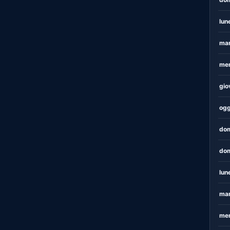
lun
mar
mer
gio
ogg
dom
dom
lun
mar
mer