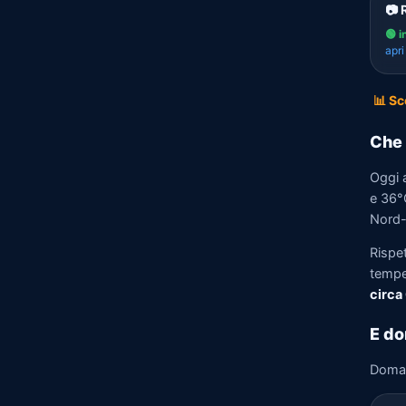
📷 
🟢 i
apr
📊 Sc
Che 
Oggi 
e 36°C
Nord-
Rispe
tempe
circa
E do
Doma