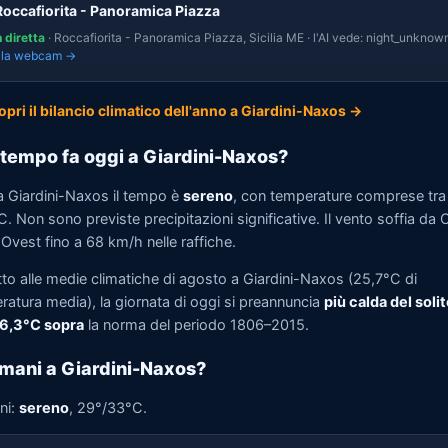
Roccafiorita - Panoramica Piazza
n diretta
· Roccafiorita - Panoramica Piazza, Sicilia ME · l'AI vede: night_unknown
i la webcam →
opri il bilancio climatico dell'anno a Giardini-Naxos →
tempo fa oggi a Giardini-Naxos?
a Giardini-Naxos il tempo è
sereno
, con temperature comprese tr
. Non sono previste precipitazioni significative. Il vento soffia da 
Ovest fino a 68 km/h nelle raffiche.
tto alle medie climatiche di agosto a Giardini-Naxos (25,7°C di
ratura media), la giornata di oggi si preannuncia
più calda del solit
 6,3°C sopra
la norma del periodo 1806–2015.
mani a Giardini-Naxos?
ni:
sereno
, 29°/33°C.