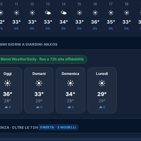
10
11
12
13
14
15
16
17
18
☀️
☀️
☀️
🌤️
🌤️
☀️
☀️
☀️
☀️
2°
33°
33°
33°
34°
33°
36°
35°
33°
3
0%
0%
0%
0%
0%
0%
0%
0%
0%
IMI GIORNI A GIARDINI-NAXOS
Blend WeatherSicily · fino a 72h alta affidabilità
Oggi
Domani
Domenica
Lunedì
☀️
☀️
☀️
☀️
36°
33°
34°
29°
28°
29°
28°
29°
🌧️ 0
🌧️ 0
🌧️ 0
🌧️ 0
NZA · OLTRE LE 72H
ONESTA · 3 MODELLI