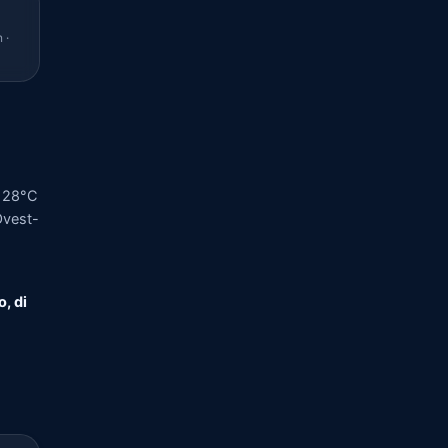
 ·
a 28°C
Ovest-
o, di