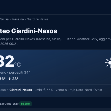
Sicilia
›
Messina
›
Giardini-Naxos
teo Giardini-Naxos
ioni per Giardini-Naxos (Messina, Sicilia) — Blend WeatherSicily, aggiorn
/2026 09:21.
32
☀
°C
eno · percepiti 34°
36° ↓ 28°
esso a
Giardini-Naxos
· umidità 55% · vento 8 km/h Nord-Nord-Ovest
ER ORA · 24H
BLEND