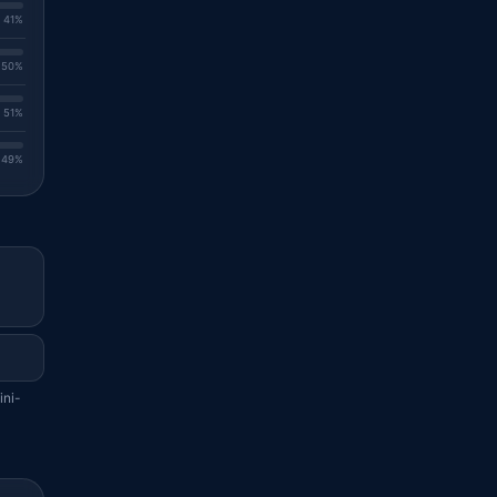
. 41%
. 50%
. 51%
. 49%
ini-