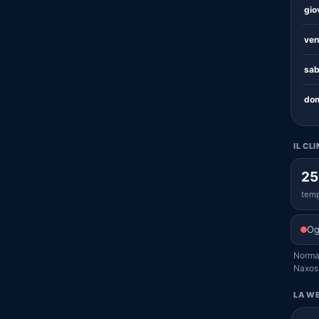
gio
ven
sab
dom
IL CL
25
temp
Og
Normal
Naxos
LA WE