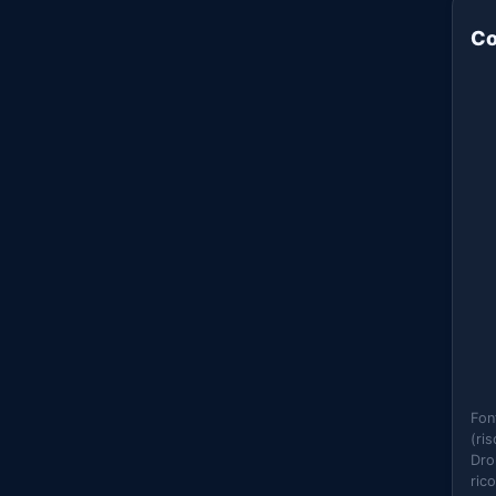
Co
Fon
(ri
Dro
ric