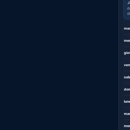

d
d
mar
mer
gio
ven
sab
dom
lun
mar
mer