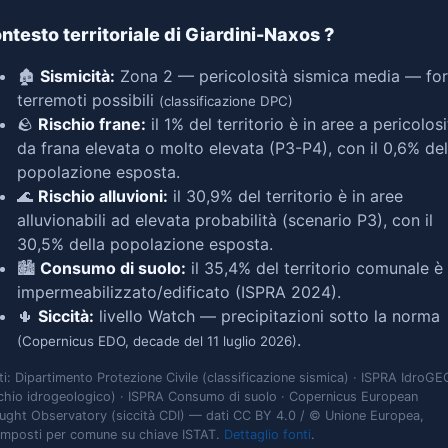
ntesto territoriale di Giardini-Naxos
?
🏚️
Sismicità:
Zona 2 — pericolosità sismica media — for
terremoti possibili
(classificazione DPC)
🪨
Rischio frane:
il 1% del territorio è in aree a pericolosi
da frana elevata o molto elevata (P3-P4), con il 0,6% del
popolazione esposta.
🌊
Rischio alluvioni:
il 30,9% del territorio è in aree
alluvionabili ad elevata probabilità (scenario P3), con il
30,5% della popolazione esposta.
🏙️
Consumo di suolo:
il 35,4% del territorio comunale è
impermeabilizzato/edificato (ISPRA 2024).
🌵
Siccità:
livello Watch — precipitazioni sotto la norma
.
(Copernicus EDO, decade del 11 luglio 2026)
ti: Dipartimento Protezione Civile (classificazione sismica) · ISPRA IdroGE
schio idrogeologico) · ISPRA Consumo di suolo · Copernicus European
ught Observatory (siccità CDI) — dati CC BY 4.0 / © Unione Europea,
omposti per comune su chiave ISTAT.
Dettaglio fonti
.