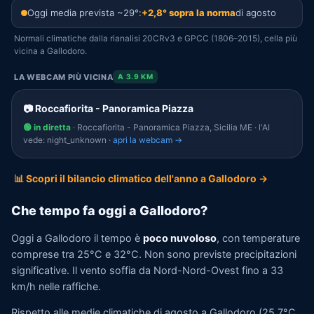
Oggi media prevista ~29°:
+2,8° sopra la norma
di agosto
Normali climatiche dalla rianalisi 20CRv3 e GPCC (1806–2015), cella più
vicina a Gallodoro.
LA WEBCAM PIÙ VICINA
A 3.9 KM
📷 Roccafiorita - Panoramica Piazza
🟢 in diretta
· Roccafiorita - Panoramica Piazza, Sicilia ME · l'AI
vede: night_unknown ·
apri la webcam →
📊 Scopri il bilancio climatico dell'anno a Gallodoro →
Che tempo fa oggi a Gallodoro?
Oggi a Gallodoro il tempo è
poco nuvoloso
, con temperature
comprese tra 25°C e 32°C. Non sono previste precipitazioni
significative. Il vento soffia da Nord-Nord-Ovest fino a 33
km/h nelle raffiche.
Rispetto alle medie climatiche di agosto a Gallodoro (25,7°C