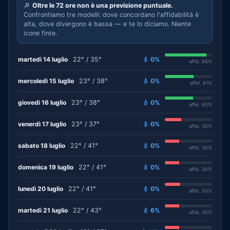
🔎
Oltre le 72 ore non è una previsione puntuale.
Confrontiamo tre modelli: dove concordano l'affidabilità è
alta, dove divergono è bassa — e te lo diciamo. Niente
icone finte.
martedì 14 luglio
22° / 35°
💧 0%
affid. 88%
mercoledì 15 luglio
23° / 38°
💧 0%
affid. 61%
giovedì 16 luglio
23° / 38°
💧 0%
affid. 60%
venerdì 17 luglio
23° / 37°
💧 0%
affid. 35%
sabato 18 luglio
22° / 41°
💧 0%
affid. 30%
domenica 19 luglio
22° / 41°
💧 0%
affid. 30%
lunedì 20 luglio
22° / 41°
💧 0%
affid. 33%
martedì 21 luglio
22° / 43°
💧 6%
affid. 30%