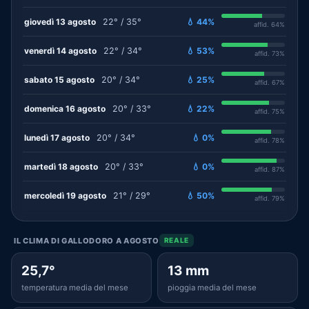
giovedì 13 agosto
22° / 35°
💧 44%
affid. 64%
venerdì 14 agosto
22° / 34°
💧 53%
affid. 73%
sabato 15 agosto
20° / 34°
💧 25%
affid. 67%
domenica 16 agosto
20° / 33°
💧 22%
affid. 75%
lunedì 17 agosto
20° / 34°
💧 0%
affid. 78%
martedì 18 agosto
20° / 33°
💧 0%
affid. 87%
mercoledì 19 agosto
21° / 29°
💧 50%
affid. 79%
IL CLIMA DI GALLODORO A AGOSTO
REALE
25,7°
13 mm
temperatura media del mese
pioggia media del mese