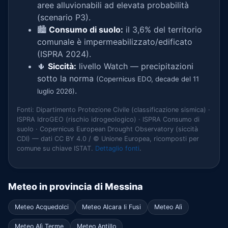
aree alluvionabili ad elevata probabilità
(scenario P3).
🏙️
Consumo di suolo:
il 3,6% del territorio
comunale è impermeabilizzato/edificato
(ISPRA 2024).
🌵
Siccità:
livello Watch — precipitazioni
sotto la norma
(Copernicus EDO, decade del 11
.
luglio 2026)
Fonti: Dipartimento Protezione Civile (classificazione sismica) ·
ISPRA IdroGEO (rischio idrogeologico) · ISPRA Consumo di
suolo · Copernicus European Drought Observatory (siccità
CDI) — dati CC BY 4.0 / © Unione Europea, ricomposti per
comune su chiave ISTAT.
Dettaglio fonti
.
Meteo in provincia di Messina
Meteo Acquedolci
Meteo Alcara li Fusi
Meteo Alì
Meteo Alì Terme
Meteo Antillo