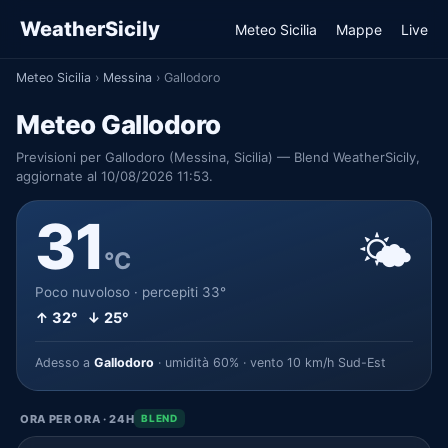
WeatherSicily
Meteo Sicilia
Mappe
Live
Meteo Sicilia
›
Messina
›
Gallodoro
Meteo Gallodoro
Previsioni per Gallodoro (Messina, Sicilia) — Blend WeatherSicily,
aggiornate al 10/08/2026 11:53.
31
🌤️
°C
Poco nuvoloso · percepiti 33°
↑ 32° ↓ 25°
Adesso a
Gallodoro
· umidità 60% · vento 10 km/h Sud-Est
ORA PER ORA · 24H
BLEND