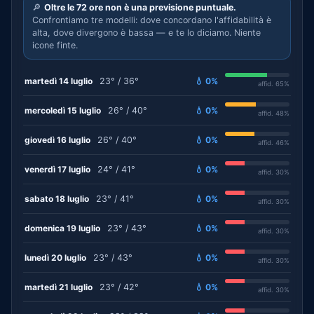
🔎
Oltre le 72 ore non è una previsione puntuale.
Confrontiamo tre modelli: dove concordano l'affidabilità è
alta, dove divergono è bassa — e te lo diciamo. Niente
icone finte.
martedì 14 luglio
23° / 36°
💧 0%
affid. 65%
mercoledì 15 luglio
26° / 40°
💧 0%
affid. 48%
giovedì 16 luglio
26° / 40°
💧 0%
affid. 46%
venerdì 17 luglio
24° / 41°
💧 0%
affid. 30%
sabato 18 luglio
23° / 41°
💧 0%
affid. 30%
domenica 19 luglio
23° / 43°
💧 0%
affid. 30%
lunedì 20 luglio
23° / 43°
💧 0%
affid. 30%
martedì 21 luglio
23° / 42°
💧 0%
affid. 30%