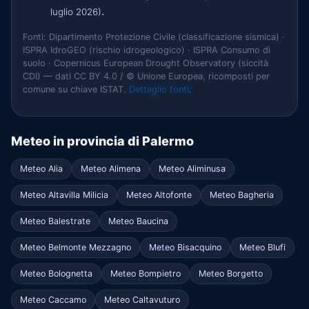
.
luglio 2026)
Fonti: Dipartimento Protezione Civile (classificazione sismica) ·
ISPRA IdroGEO (rischio idrogeologico) · ISPRA Consumo di
suolo · Copernicus European Drought Observatory (siccità
CDI) — dati CC BY 4.0 / © Unione Europea, ricomposti per
comune su chiave ISTAT.
Dettaglio fonti
.
Meteo in provincia di Palermo
Meteo Alia
Meteo Alimena
Meteo Aliminusa
Meteo Altavilla Milicia
Meteo Altofonte
Meteo Bagheria
Meteo Balestrate
Meteo Baucina
Meteo Belmonte Mezzagno
Meteo Bisacquino
Meteo Blufi
Meteo Bolognetta
Meteo Bompietro
Meteo Borgetto
Meteo Caccamo
Meteo Caltavuturo