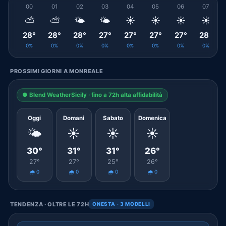
00
01
02
03
04
05
06
07
⛅
⛅
🌤️
🌤️
☀️
☀️
☀️
☀️
28°
28°
28°
27°
27°
27°
27°
28°
0%
0%
0%
0%
0%
0%
0%
0%
PROSSIMI GIORNI A MONREALE
● Blend WeatherSicily · fino a 72h alta affidabilità
Oggi
Domani
Sabato
Domenica
🌤️
☀️
☀️
☀️
30°
31°
31°
26°
27°
27°
25°
26°
🌧️ 0
🌧️ 0
🌧️ 0
🌧️ 0
TENDENZA · OLTRE LE 72H
ONESTA · 3 MODELLI