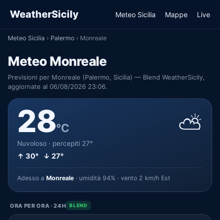
WeatherSicily
Meteo Sicilia
Mappe
Live
Meteo Sicilia
›
Palermo
›
Monreale
Meteo Monreale
Previsioni per Monreale (Palermo, Sicilia) — Blend WeatherSicily,
aggiornate al 06/08/2026 23:06.
28
⛅
°C
Nuvoloso · percepiti 27°
↑ 30° ↓ 27°
Adesso a
Monreale
· umidità 94% · vento 2 km/h Est
ORA PER ORA · 24H
BLEND