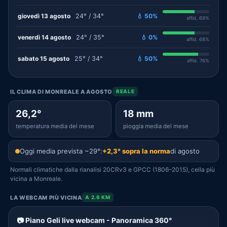
giovedì 13 agosto
24° / 34°
💧 50%
affid. 69%
venerdì 14 agosto
24° / 35°
💧 0%
affid. 68%
sabato 15 agosto
25° / 34°
💧 50%
affid. 76%
IL CLIMA DI MONREALE A AGOSTO
REALE
26,2°
18 mm
temperatura media del mese
pioggia media del mese
Oggi media prevista ~29°:
+2,3° sopra la norma
di agosto
Normali climatiche dalla rianalisi 20CRv3 e GPCC (1806–2015), cella più
vicina a Monreale.
LA WEBCAM PIÙ VICINA
A 2.6 KM
📷 Piano Geli live webcam - Panoramica 360°