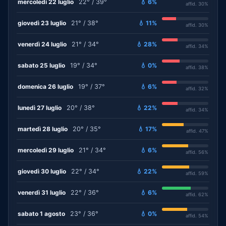
mercoledì 22 luglio
22° / 39°
💧 6%
affid. 30%
giovedì 23 luglio
21° / 38°
💧 11%
affid. 30%
venerdì 24 luglio
21° / 34°
💧 28%
affid. 34%
sabato 25 luglio
19° / 34°
💧 0%
affid. 38%
domenica 26 luglio
19° / 37°
💧 6%
affid. 32%
lunedì 27 luglio
20° / 38°
💧 22%
affid. 34%
martedì 28 luglio
20° / 35°
💧 17%
affid. 47%
mercoledì 29 luglio
21° / 34°
💧 6%
affid. 56%
giovedì 30 luglio
22° / 34°
💧 22%
affid. 59%
venerdì 31 luglio
22° / 36°
💧 6%
affid. 62%
sabato 1 agosto
23° / 36°
💧 0%
affid. 54%