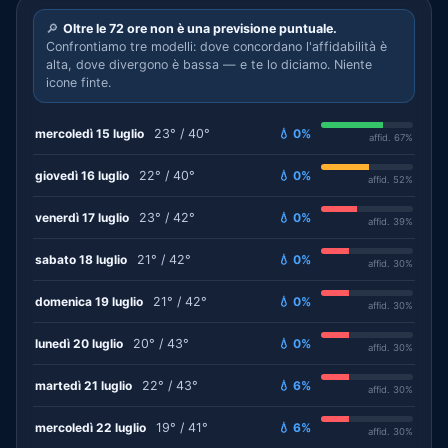
🔎
Oltre le 72 ore non è una previsione puntuale.
Confrontiamo tre modelli: dove concordano l'affidabilità è
alta, dove divergono è bassa — e te lo diciamo. Niente
icone finte.
mercoledì 15 luglio
23° / 40°
💧 0%
affid. 67%
giovedì 16 luglio
22° / 40°
💧 0%
affid. 52%
venerdì 17 luglio
23° / 42°
💧 0%
affid. 39%
sabato 18 luglio
21° / 42°
💧 0%
affid. 30%
domenica 19 luglio
21° / 42°
💧 0%
affid. 30%
lunedì 20 luglio
20° / 43°
💧 0%
affid. 30%
martedì 21 luglio
22° / 43°
💧 6%
affid. 30%
mercoledì 22 luglio
19° / 41°
💧 6%
affid. 30%