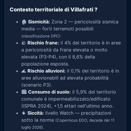
Contesto territoriale di Villafrati
?
🏚️
Sismicità:
Zona 2 — pericolosità sismica
media — forti terremoti possibili
(classificazione DPC)
🪨
Rischio frane:
il 4% del territorio è in aree
a pericolosità da frana elevata o molto
elevata (P3-P4), con il 8,6% della
popolazione esposta.
🌊
Rischio alluvioni:
il 0,1% del territorio è in
aree alluvionabili ad elevata probabilità
(scenario P3).
🏙️
Consumo di suolo:
il 5,9% del territorio
comunale è impermeabilizzato/edificato
(ISPRA 2024), +1,5 ettari nell'ultimo anno.
🌵
Siccità:
livello Watch — precipitazioni
sotto la norma
(Copernicus EDO, decade del 11
.
luglio 2026)