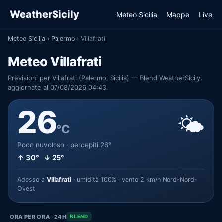
WeatherSicily
Meteo Sicilia
Mappe
Live
Meteo Sicilia
›
Palermo
›
Villafrati
Meteo Villafrati
Previsioni per Villafrati (Palermo, Sicilia) — Blend WeatherSicily,
aggiornate al 07/08/2026 04:43.
26
🌤️
°C
Poco nuvoloso · percepiti 26°
↑ 30° ↓ 25°
Adesso a
Villafrati
· umidità 100% · vento 2 km/h Nord-Nord-
Ovest
ORA PER ORA · 24H
BLEND