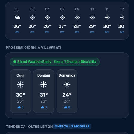
05
06
07
08
09
10
11
12
🌤️
☀️
☀️
☀️
☀️
☀️
☀️
☀️
26°
26°
26°
27°
28°
29°
30°
30°
0%
0%
0%
0%
0%
0%
0%
0%
PROSSIMI GIORNI A VILLAFRATI
● Blend WeatherSicily · fino a 72h alta affidabilità
Oggi
Domani
Domenica
☀️
☀️
☀️
30°
31°
24°
25°
23°
24°
🌧️ 0
🌧️ 0
🌧️ 0
TENDENZA · OLTRE LE 72H
ONESTA · 3 MODELLI