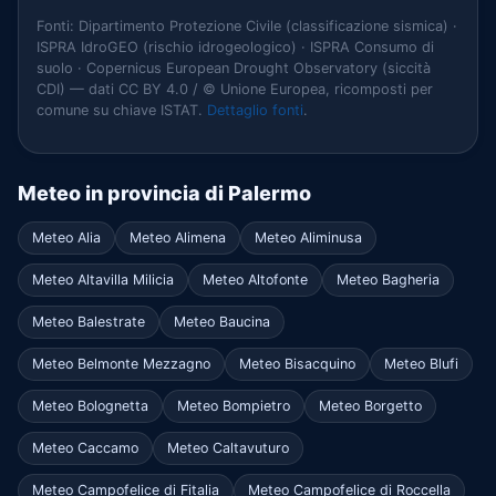
Fonti: Dipartimento Protezione Civile (classificazione sismica) ·
ISPRA IdroGEO (rischio idrogeologico) · ISPRA Consumo di
suolo · Copernicus European Drought Observatory (siccità
CDI) — dati CC BY 4.0 / © Unione Europea, ricomposti per
comune su chiave ISTAT.
Dettaglio fonti
.
Meteo in provincia di Palermo
Meteo Alia
Meteo Alimena
Meteo Aliminusa
Meteo Altavilla Milicia
Meteo Altofonte
Meteo Bagheria
Meteo Balestrate
Meteo Baucina
Meteo Belmonte Mezzagno
Meteo Bisacquino
Meteo Blufi
Meteo Bolognetta
Meteo Bompietro
Meteo Borgetto
Meteo Caccamo
Meteo Caltavuturo
Meteo Campofelice di Fitalia
Meteo Campofelice di Roccella