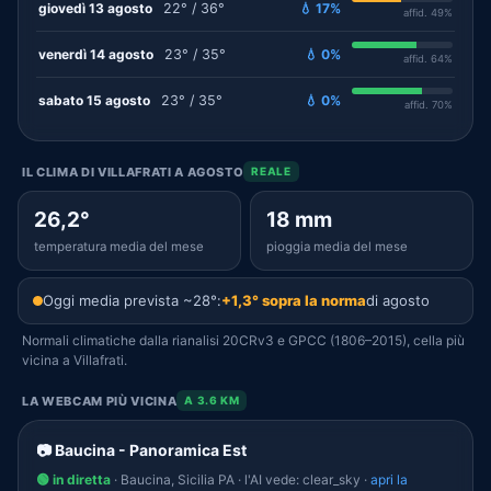
giovedì 13 agosto
22° / 36°
💧 17%
affid. 49%
venerdì 14 agosto
23° / 35°
💧 0%
affid. 64%
sabato 15 agosto
23° / 35°
💧 0%
affid. 70%
IL CLIMA DI VILLAFRATI A AGOSTO
REALE
26,2°
18 mm
temperatura media del mese
pioggia media del mese
Oggi media prevista ~28°:
+1,3° sopra la norma
di agosto
Normali climatiche dalla rianalisi 20CRv3 e GPCC (1806–2015), cella più
vicina a Villafrati.
LA WEBCAM PIÙ VICINA
A 3.6 KM
📷 Baucina - Panoramica Est
🟢 in diretta
· Baucina, Sicilia PA · l'AI vede: clear_sky ·
apri la