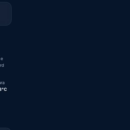
 e
ord
ura
,3°C