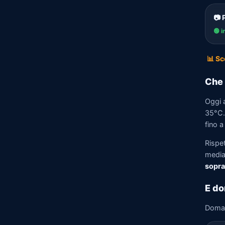
📷 
🟢 i
📊 Sc
Che 
Oggi 
35°C. 
fino a
Rispe
media)
sopra
E do
Doma