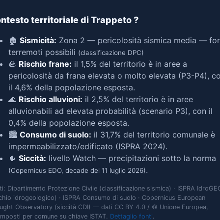
ntesto territoriale di Trappeto
?
🏚️
Sismicità:
Zona 2 — pericolosità sismica media — for
terremoti possibili
(classificazione DPC)
🪨
Rischio frane:
il 1,5% del territorio è in aree a
pericolosità da frana elevata o molto elevata (P3-P4), c
il 4,6% della popolazione esposta.
🌊
Rischio alluvioni:
il 2,5% del territorio è in aree
alluvionabili ad elevata probabilità (scenario P3), con il
0,4% della popolazione esposta.
🏙️
Consumo di suolo:
il 31,7% del territorio comunale è
impermeabilizzato/edificato (ISPRA 2024).
🌵
Siccità:
livello Watch — precipitazioni sotto la norma
.
(Copernicus EDO, decade del 11 luglio 2026)
ti: Dipartimento Protezione Civile (classificazione sismica) · ISPRA IdroGE
schio idrogeologico) · ISPRA Consumo di suolo · Copernicus European
ught Observatory (siccità CDI) — dati CC BY 4.0 / © Unione Europea,
omposti per comune su chiave ISTAT.
Dettaglio fonti
.