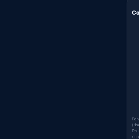
Co
Fon
(ri
Dro
ric