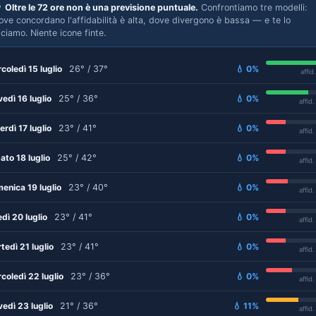

Oltre le 72 ore non è una previsione puntuale.
Confrontiamo tre modelli:
ove concordano l'affidabilità è alta, dove divergono è bassa — e te lo
iciamo. Niente icone finte.
coledì 15 luglio
26° / 37°
💧 0%
affid
vedì 16 luglio
25° / 36°
💧 0%
affid
erdì 17 luglio
23° / 41°
💧 0%
affid
ato 18 luglio
25° / 42°
💧 0%
affid
enica 19 luglio
23° / 40°
💧 0%
affid
edì 20 luglio
23° / 41°
💧 0%
affid
tedì 21 luglio
23° / 41°
💧 0%
affid
coledì 22 luglio
23° / 36°
💧 0%
affid
vedì 23 luglio
21° / 36°
💧 11%
affid