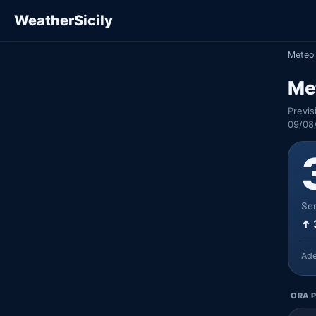
WeatherSicily
Meteo 
Me
Previs
09/08
Ser
↑ 
Ad
ORA P