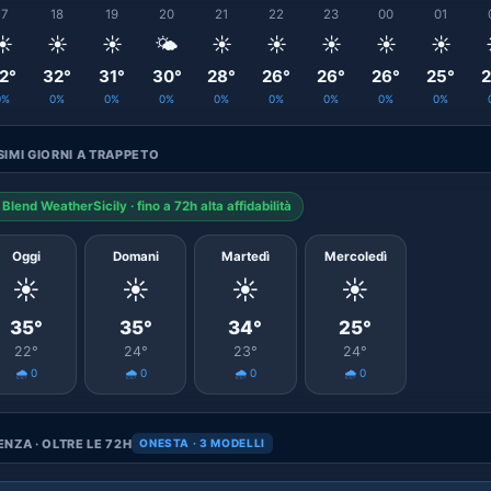
17
18
19
20
21
22
23
00
01
☀️
☀️
☀️
🌤️
☀️
☀️
☀️
☀️
☀️
2°
32°
31°
30°
28°
26°
26°
26°
25°
2
0%
0%
0%
0%
0%
0%
0%
0%
0%
IMI GIORNI A TRAPPETO
Blend WeatherSicily · fino a 72h alta affidabilità
Oggi
Domani
Martedì
Mercoledì
☀️
☀️
☀️
☀️
35°
35°
34°
25°
22°
24°
23°
24°
🌧️ 0
🌧️ 0
🌧️ 0
🌧️ 0
NZA · OLTRE LE 72H
ONESTA · 3 MODELLI