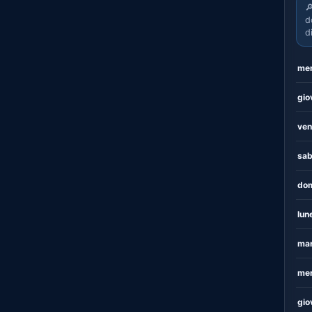

d
d
mer
gio
ven
sab
dom
lun
mar
mer
gio