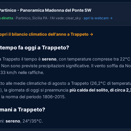
Partinico - Panoramica Madonna del Ponte SW
n diretta
· Partinico, Sicilia PA · l'AI vede: clear_sky ·
apri la webcam →
opri il bilancio climatico dell'anno a Trappeto →
tempo fa oggi a Trappeto?
a Trappeto il tempo è
sereno
, con temperature comprese tra 22°C
Non sono previste precipitazioni significative. Il vento soffia da N
 33 km/h nelle raffiche.
tto alle medie climatiche di agosto a Trappeto (26,2°C di temperat
, la giornata di oggi si preannuncia
più calda del solito, di circa 2
la norma del periodo 1806–2015.
mani a Trappeto?
ni:
sereno
, 24°/35°C.