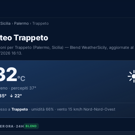
Sicilia
›
Palermo
›
Trappeto
teo Trappeto
ioni per Trappeto (Palermo, Sicilia) — Blend WeatherSicily, aggiornate al
/2026 16:13.
32
☀
°C
eno · percepiti 37°
35° ↓ 22°
esso a
Trappeto
· umidità 66% · vento 15 km/h Nord-Nord-Ovest
ER ORA · 24H
BLEND