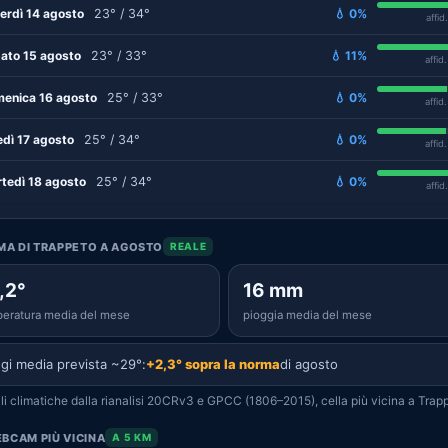
erdì 14 agosto
23° / 34°
💧 0%
affid
ato 15 agosto
23° / 33°
💧 11%
affid
enica 16 agosto
25° / 33°
💧 0%
affid
edì 17 agosto
25° / 34°
💧 0%
affid
tedì 18 agosto
25° / 34°
💧 0%
affid
IMA DI TRAPPETO A AGOSTO
REALE
,2°
16 mm
eratura media del mese
pioggia media del mese
gi media prevista ~29°:
+2,3° sopra la norma
di agosto
i climatiche dalla rianalisi 20CRv3 e GPCC (1806–2015), cella più vicina a Trap
BCAM PIÙ VICINA
A 5 KM