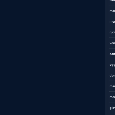
mar
mer
gio
ven
sab
ogg
dom
mar
mer
gio