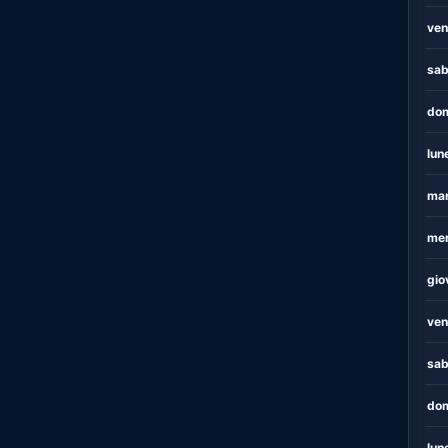
ven
sab
dom
lun
mar
mer
gio
ven
sab
dom
lun