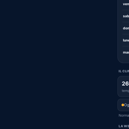
ven
sab
dom
lun
mar
IL CL
26
temp
Og
Normal
LA WE