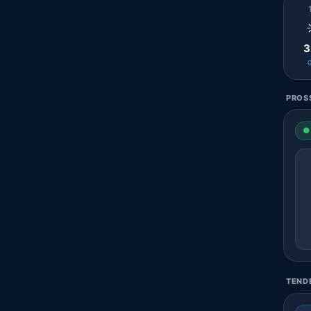
3
PROSS
● 
TENDE