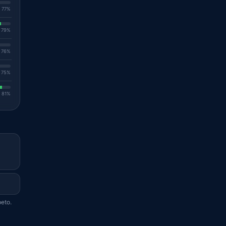
. 77%
. 79%
. 76%
. 75%
. 81%
peto.