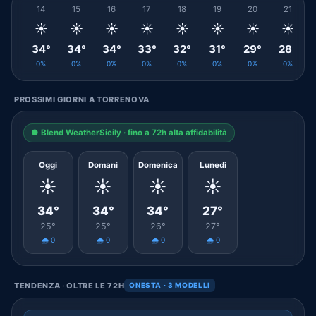
14
15
16
17
18
19
20
21
☀️
☀️
☀️
☀️
☀️
☀️
☀️
☀️
34°
34°
34°
33°
32°
31°
29°
28°
0%
0%
0%
0%
0%
0%
0%
0%
PROSSIMI GIORNI A TORRENOVA
● Blend WeatherSicily · fino a 72h alta affidabilità
Oggi
Domani
Domenica
Lunedì
☀️
☀️
☀️
☀️
34°
34°
34°
27°
25°
25°
26°
27°
🌧️ 0
🌧️ 0
🌧️ 0
🌧️ 0
TENDENZA · OLTRE LE 72H
ONESTA · 3 MODELLI