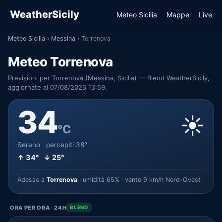
WeatherSicily
Meteo Sicilia
Mappe
Live
Meteo Sicilia
›
Messina
›
Torrenova
Meteo Torrenova
Previsioni per Torrenova (Messina, Sicilia) — Blend WeatherSicily,
aggiornate al 07/08/2026 13:59.
34
☀️
°C
Sereno · percepiti 38°
↑ 34° ↓ 25°
Adesso a
Torrenova
· umidità 65% · vento 9 km/h Nord-Ovest
ORA PER ORA · 24H
BLEND