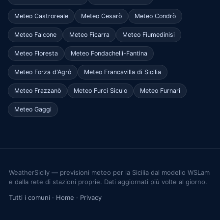
Meteo Castroreale
Meteo Cesarò
Meteo Condrò
Meteo Falcone
Meteo Ficarra
Meteo Fiumedinisi
Meteo Floresta
Meteo Fondachelli-Fantina
Meteo Forza d'Agrò
Meteo Francavilla di Sicilia
Meteo Frazzanò
Meteo Furci Siculo
Meteo Furnari
Meteo Gaggi
WeatherSicily — previsioni meteo per la Sicilia dal modello WSLam
e dalla rete di stazioni proprie. Dati aggiornati più volte al giorno.
Tutti i comuni
·
Home
·
Privacy