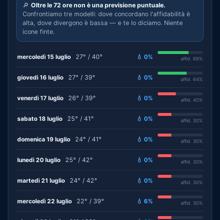
🔎
Oltre le 72 ore non è una previsione puntuale.
Confrontiamo tre modelli: dove concordano l'affidabilità è
alta, dove divergono è bassa — e te lo diciamo. Niente
icone finte.
mercoledì 15 luglio
27° / 40°
💧 0%
affid. 69%
giovedì 16 luglio
27° / 39°
💧 0%
affid. 64%
venerdì 17 luglio
26° / 39°
💧 0%
affid. 40%
sabato 18 luglio
25° / 41°
💧 0%
affid. 30%
domenica 19 luglio
24° / 41°
💧 0%
affid. 30%
lunedì 20 luglio
25° / 42°
💧 0%
affid. 30%
martedì 21 luglio
24° / 42°
💧 0%
affid. 30%
mercoledì 22 luglio
22° / 39°
💧 6%
affid. 30%