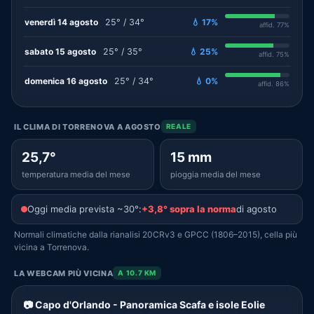
venerdì 14 agosto
25° / 34°
💧 17%
affid. 77%
sabato 15 agosto
25° / 35°
💧 25%
affid. 75%
domenica 16 agosto
25° / 34°
💧 0%
affid. 86%
IL CLIMA DI TORRENOVA A AGOSTO
REALE
25,7°
15 mm
temperatura media del mese
pioggia media del mese
Oggi media prevista ~30°:
+3,8° sopra la norma
di agosto
Normali climatiche dalla rianalisi 20CRv3 e GPCC (1806–2015), cella più
vicina a Torrenova.
LA WEBCAM PIÙ VICINA
A 10.7 KM
📷 Capo d'Orlando - Panoramica Scafa e isole Eolie