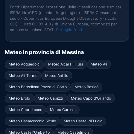
Fonti: Dipartimento Protezione Civile (classificazione sismica) ·
ISPRA IdroGEO (rischio idrogeologico) · ISPRA Consumo di
suolo · Copernicus European Drought Observatory (siccità
CDI) — dati CC BY 4.0 / © Unione Europea, ricomposti per
comune su chiave ISTAT.
Dettaglio fonti
.
Meteo in provincia di Messina
Meteo Acquedolci
Meteo Alcara li Fusi
Meteo Alì
Meteo Alì Terme
Meteo Antillo
Meteo Barcellona Pozzo di Gotto
Meteo Basicò
Meteo Brolo
Meteo Capizzi
Meteo Capo d'Orlando
Meteo Capri Leone
Meteo Caronia
Meteo Casalvecchio Siculo
Meteo Castel di Lucio
Meteo Castell'Umberto
Meteo Castelmola