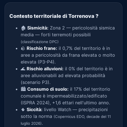
Contesto territoriale di Torrenova
?
🏚️
Sismicità:
Zona 2 — pericolosità sismica
media — forti terremoti possibili
(classificazione DPC)
🪨
Rischio frane:
il 0,7% del territorio è in
aree a pericolosità da frana elevata o molto
elevata (P3-P4).
🌊
Rischio alluvioni:
il 0% del territorio è in
aree alluvionabili ad elevata probabilità
(scenario P3).
🏙️
Consumo di suolo:
il 17% del territorio
comunale è impermeabilizzato/edificato
(ISPRA 2024), +1,6 ettari nell'ultimo anno.
🌵
Siccità:
livello Watch — precipitazioni
sotto la norma
(Copernicus EDO, decade del 11
.
luglio 2026)