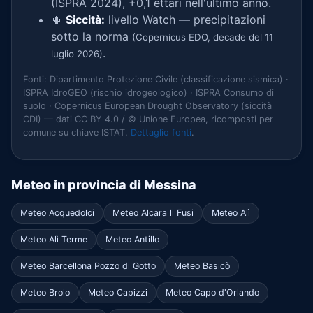
(ISPRA 2024), +0,1 ettari nell'ultimo anno.
🌵
Siccità:
livello Watch — precipitazioni
sotto la norma
(Copernicus EDO, decade del 11
.
luglio 2026)
Fonti: Dipartimento Protezione Civile (classificazione sismica) ·
ISPRA IdroGEO (rischio idrogeologico) · ISPRA Consumo di
suolo · Copernicus European Drought Observatory (siccità
CDI) — dati CC BY 4.0 / © Unione Europea, ricomposti per
comune su chiave ISTAT.
Dettaglio fonti
.
Meteo in provincia di Messina
Meteo Acquedolci
Meteo Alcara li Fusi
Meteo Alì
Meteo Alì Terme
Meteo Antillo
Meteo Barcellona Pozzo di Gotto
Meteo Basicò
Meteo Brolo
Meteo Capizzi
Meteo Capo d'Orlando