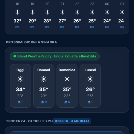
18
19
20
21
22
23
00
01
☀️
☀️
☀️
☀️
☀️
☀️
☀️
☀️
32°
29°
28°
27°
26°
25°
24°
24°
0%
0%
0%
0%
0%
0%
0%
0%
PROSSIMI GIORNI A SINAGRA
● Blend WeatherSicily · fino a 72h alta affidabilità
Oggi
Domani
Domenica
Lunedì
☀️
☀️
☀️
☀️
34°
35°
35°
26°
23°
23°
23°
25°
🌧️ 0
🌧️ 0
🌧️ 0
🌧️ 0
TENDENZA · OLTRE LE 72H
ONESTA · 3 MODELLI