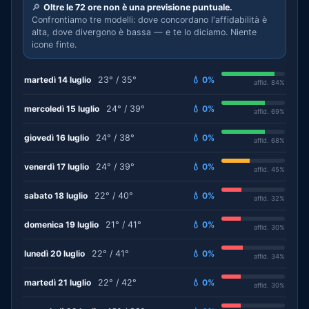
🔎
Oltre le 72 ore non è una previsione puntuale.
Confrontiamo tre modelli: dove concordano l'affidabilità è
alta, dove divergono è bassa — e te lo diciamo. Niente
icone finte.
martedì 14 luglio
23° / 35°
💧 0%
affid. 84%
mercoledì 15 luglio
24° / 39°
💧 0%
affid. 69%
giovedì 16 luglio
24° / 38°
💧 0%
affid. 68%
venerdì 17 luglio
24° / 39°
💧 0%
affid. 45%
sabato 18 luglio
22° / 40°
💧 0%
affid. 32%
domenica 19 luglio
21° / 41°
💧 0%
affid. 30%
lunedì 20 luglio
22° / 41°
💧 0%
affid. 34%
martedì 21 luglio
22° / 42°
💧 0%
affid. 30%