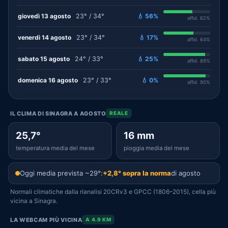
giovedì 13 agosto
23° / 34°
💧 56%
affid. 62%
venerdì 14 agosto
23° / 34°
💧 17%
affid. 64%
sabato 15 agosto
24° / 33°
💧 25%
affid. 89%
domenica 16 agosto
23° / 33°
💧 0%
affid. 90%
IL CLIMA DI SINAGRA A AGOSTO
REALE
25,7°
16 mm
temperatura media del mese
pioggia media del mese
Oggi media prevista ~29°:
+2,8° sopra la norma
di agosto
Normali climatiche dalla rianalisi 20CRv3 e GPCC (1806–2015), cella più
vicina a Sinagra.
LA WEBCAM PIÙ VICINA
A 4.9 KM