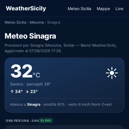
WeatherSicily
Meteo Sicilia
Mappe
Live
Meteo Sicilia
›
Messina
›
Sinagra
Meteo Sinagra
Previsioni per Sinagra (Messina, Sicilia) — Blend WeatherSicily,
aggiornate al 07/08/2026 17:26.
32
☀️
°C
Sereno · percepiti 36°
↑ 34° ↓ 23°
Adesso a
Sinagra
· umidità 60% · vento 8 km/h Nord-Ovest
ORA PER ORA · 24H
BLEND