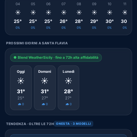
04
05
06
07
08
09
10
11
☀️
☀️
☀️
☀️
☀️
☀️
☀️
☀️
25°
25°
25°
26°
28°
29°
30°
30°
0%
0%
0%
0%
0%
0%
0%
0%
PROSSIMI GIORNI A SANTA FLAVIA
● Blend WeatherSicily · fino a 72h alta affidabilità
Oggi
Domani
Lunedì
☀️
☀️
☀️
31°
31°
28°
25°
27°
27°
🌧️ 0
🌧️ 0
🌧️ 0
TENDENZA · OLTRE LE 72H
ONESTA · 3 MODELLI