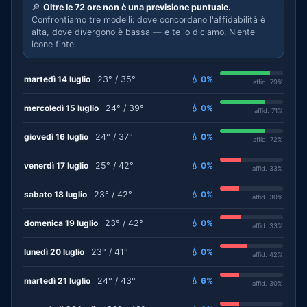
🔎
Oltre le 72 ore non è una previsione puntuale.
Confrontiamo tre modelli: dove concordano l'affidabilità è
alta, dove divergono è bassa — e te lo diciamo. Niente
icone finte.
martedì 14 luglio
23° / 35°
💧 0%
affid. 79%
mercoledì 15 luglio
24° / 39°
💧 0%
affid. 71%
giovedì 16 luglio
24° / 37°
💧 0%
affid. 72%
venerdì 17 luglio
25° / 42°
💧 0%
affid. 33%
sabato 18 luglio
23° / 42°
💧 0%
affid. 30%
domenica 19 luglio
23° / 42°
💧 0%
affid. 33%
lunedì 20 luglio
23° / 41°
💧 0%
affid. 42%
martedì 21 luglio
24° / 43°
💧 6%
affid. 30%