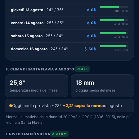
giovedì 13 agosto
24° / 36°
💧 0%
affid. 67%
venerdì 14 agosto
25° / 35°
💧 0%
affid. 86%
sabato 15 agosto
25° / 34°
💧 0%
affid. 92%
domenica 16 agosto
24° / 34°
💧 50%
affid. 91%
IL CLIMA DI SANTA FLAVIA A AGOSTO
REALE
25,8°
18 mm
temperatura media del mese
pioggia media del mese
Oggi media prevista ~28°:
+2,2° sopra la norma
di agosto
Normali climatiche dalla rianalisi 20CRv3 e GPCC (1806–2015), cella più
vicina a Santa Flavia.
LA WEBCAM PIÙ VICINA
A 2.1 KM