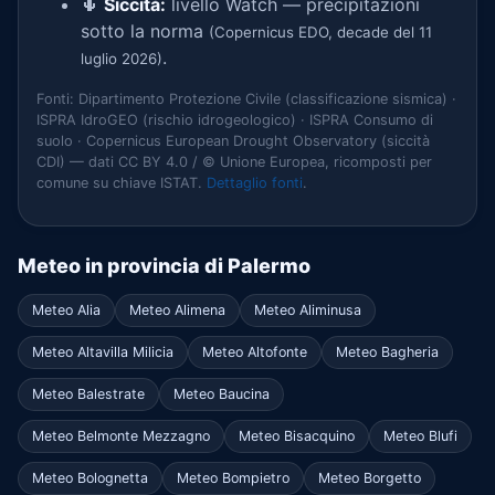
🌵
Siccità:
livello Watch — precipitazioni
sotto la norma
(Copernicus EDO, decade del 11
.
luglio 2026)
Fonti: Dipartimento Protezione Civile (classificazione sismica) ·
ISPRA IdroGEO (rischio idrogeologico) · ISPRA Consumo di
suolo · Copernicus European Drought Observatory (siccità
CDI) — dati CC BY 4.0 / © Unione Europea, ricomposti per
comune su chiave ISTAT.
Dettaglio fonti
.
Meteo in provincia di Palermo
Meteo Alia
Meteo Alimena
Meteo Aliminusa
Meteo Altavilla Milicia
Meteo Altofonte
Meteo Bagheria
Meteo Balestrate
Meteo Baucina
Meteo Belmonte Mezzagno
Meteo Bisacquino
Meteo Blufi
Meteo Bolognetta
Meteo Bompietro
Meteo Borgetto