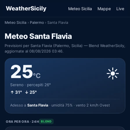
WeatherSicily
Meteo Sicilia
Mappe
Live
Meteo Sicilia
›
Palermo
›
Santa Flavia
Meteo Santa Flavia
Previsioni per Santa Flavia (Palermo, Sicilia) — Blend WeatherSicily,
aggiornate al 08/08/2026 03:46.
25
☀️
°C
Sereno · percepiti 26°
↑ 31° ↓ 25°
Adesso a
Santa Flavia
· umidità 75% · vento 2 km/h Ovest
ORA PER ORA · 24H
BLEND