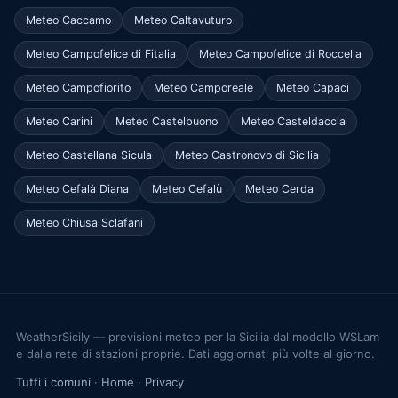
Meteo Caccamo
Meteo Caltavuturo
Meteo Campofelice di Fitalia
Meteo Campofelice di Roccella
Meteo Campofiorito
Meteo Camporeale
Meteo Capaci
Meteo Carini
Meteo Castelbuono
Meteo Casteldaccia
Meteo Castellana Sicula
Meteo Castronovo di Sicilia
Meteo Cefalà Diana
Meteo Cefalù
Meteo Cerda
Meteo Chiusa Sclafani
WeatherSicily — previsioni meteo per la Sicilia dal modello WSLam
e dalla rete di stazioni proprie. Dati aggiornati più volte al giorno.
Tutti i comuni
·
Home
·
Privacy