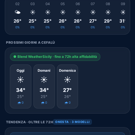
02
03
04
05
06
07
08
09
🌤️
☀️
☀️
☀️
☀️
☀️
☀️
☀️
26°
25°
25°
26°
26°
27°
29°
31°
0%
0%
0%
0%
0%
0%
0%
0%
PROSSIMI GIORNI A CEFALÙ
● Blend WeatherSicily · fino a 72h alta affidabilità
Oggi
Domani
Domenica
☀️
☀️
☀️
34°
34°
27°
25°
25°
26°
🌧️ 0
🌧️ 0
🌧️ 0
TENDENZA · OLTRE LE 72H
ONESTA · 3 MODELLI