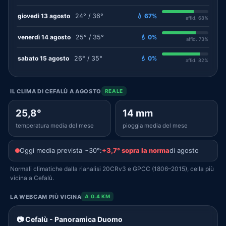
giovedì 13 agosto
24° / 36°
💧 67%
affid. 68%
venerdì 14 agosto
25° / 35°
💧 0%
affid. 73%
sabato 15 agosto
26° / 35°
💧 0%
affid. 82%
IL CLIMA DI CEFALÙ A AGOSTO
REALE
25,8°
14 mm
temperatura media del mese
pioggia media del mese
Oggi media prevista ~30°:
+3,7° sopra la norma
di agosto
Normali climatiche dalla rianalisi 20CRv3 e GPCC (1806–2015), cella più
vicina a Cefalù.
LA WEBCAM PIÙ VICINA
A 0.4 KM
📷 Cefalù - Panoramica Duomo