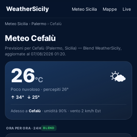
WeatherSicily
Meteo Sicilia
Mappe
Live
Meteo Sicilia
›
Palermo
›
Cefalù
Meteo Cefalù
Previsioni per Cefalù (Palermo, Sicilia) — Blend WeatherSicily,
aggiornate al 07/08/2026 01:20.
26
🌤️
°C
Poco nuvoloso · percepiti 26°
↑ 34° ↓ 25°
Adesso a
Cefalù
· umidità 90% · vento 2 km/h Est
ORA PER ORA · 24H
BLEND