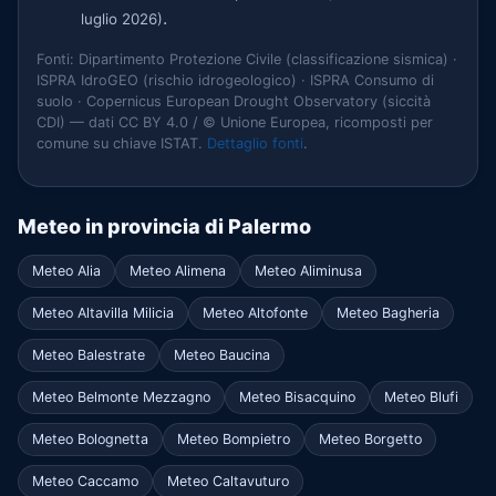
.
luglio 2026)
Fonti: Dipartimento Protezione Civile (classificazione sismica) ·
ISPRA IdroGEO (rischio idrogeologico) · ISPRA Consumo di
suolo · Copernicus European Drought Observatory (siccità
CDI) — dati CC BY 4.0 / © Unione Europea, ricomposti per
comune su chiave ISTAT.
Dettaglio fonti
.
Meteo in provincia di Palermo
Meteo Alia
Meteo Alimena
Meteo Aliminusa
Meteo Altavilla Milicia
Meteo Altofonte
Meteo Bagheria
Meteo Balestrate
Meteo Baucina
Meteo Belmonte Mezzagno
Meteo Bisacquino
Meteo Blufi
Meteo Bolognetta
Meteo Bompietro
Meteo Borgetto
Meteo Caccamo
Meteo Caltavuturo