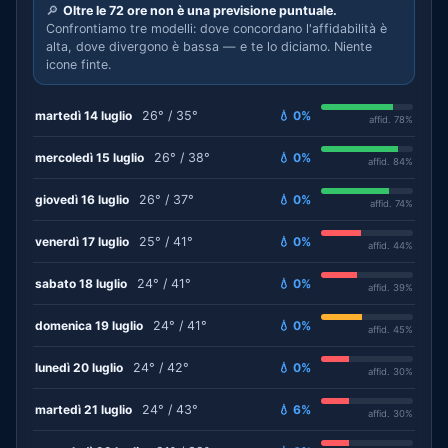
🔎
Oltre le 72 ore non è una previsione puntuale.
Confrontiamo tre modelli: dove concordano l'affidabilità è
alta, dove divergono è bassa — e te lo diciamo. Niente
icone finte.
martedì 14 luglio
26° / 35°
💧 0%
affid. 78%
mercoledì 15 luglio
26° / 38°
💧 0%
affid. 84%
giovedì 16 luglio
26° / 37°
💧 0%
affid. 74%
venerdì 17 luglio
25° / 41°
💧 0%
affid. 44%
sabato 18 luglio
24° / 41°
💧 0%
affid. 39%
domenica 19 luglio
24° / 41°
💧 0%
affid. 45%
lunedì 20 luglio
24° / 42°
💧 0%
affid. 30%
martedì 21 luglio
24° / 43°
💧 6%
affid. 30%