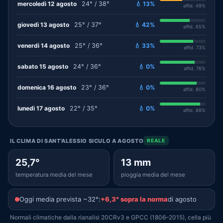
mercoledì 12 agosto
24° / 38°
💧 13%
affid. 49%
giovedì 13 agosto
25° / 37°
💧 42%
affid. 65%
venerdì 14 agosto
25° / 36°
💧 33%
affid. 73%
sabato 15 agosto
24° / 36°
💧 0%
affid. 76%
domenica 16 agosto
23° / 36°
💧 0%
affid. 80%
lunedì 17 agosto
22° / 35°
💧 0%
affid. 88%
IL CLIMA DI SANT'ALESSIO SICULO A AGOSTO
REALE
25,7°
13 mm
temperatura media del mese
pioggia media del mese
Oggi media prevista ~32°:
+6,3° sopra la norma
di agosto
Normali climatiche dalla rianalisi 20CRv3 e GPCC (1806–2015), cella più