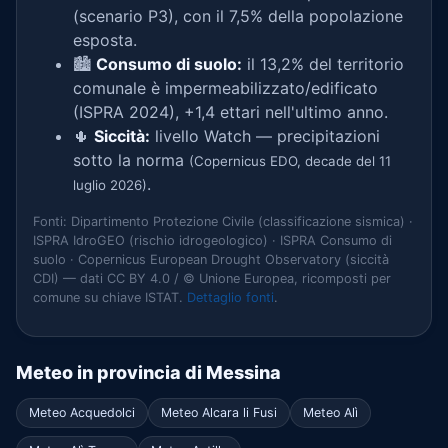
(scenario P3), con il 7,5% della popolazione
esposta.
🏙️
Consumo di suolo:
il 13,2% del territorio
comunale è impermeabilizzato/edificato
(ISPRA 2024), +1,4 ettari nell'ultimo anno.
🌵
Siccità:
livello Watch — precipitazioni
sotto la norma
(Copernicus EDO, decade del 11
.
luglio 2026)
Fonti: Dipartimento Protezione Civile (classificazione sismica) ·
ISPRA IdroGEO (rischio idrogeologico) · ISPRA Consumo di
suolo · Copernicus European Drought Observatory (siccità
CDI) — dati CC BY 4.0 / © Unione Europea, ricomposti per
comune su chiave ISTAT.
Dettaglio fonti
.
Meteo in provincia di Messina
Meteo Acquedolci
Meteo Alcara li Fusi
Meteo Alì