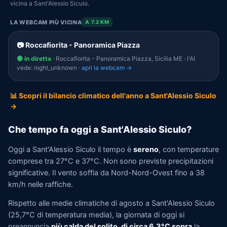
vicina a Sant'Alessio Siculo.
LA WEBCAM PIÙ VICINA
A 7.2 KM
📷 Roccafiorita - Panoramica Piazza
🟢 in diretta
· Roccafiorita - Panoramica Piazza, Sicilia ME · l'AI
vede: night_unknown ·
apri la webcam →
📊 Scopri il bilancio climatico dell'anno a Sant'Alessio Siculo
→
Che tempo fa oggi a Sant'Alessio Siculo?
Oggi a Sant'Alessio Siculo il tempo è
sereno
, con temperature
comprese tra 27°C e 37°C. Non sono previste precipitazioni
significative. Il vento soffia da Nord-Nord-Ovest fino a 38
km/h nelle raffiche.
Rispetto alle medie climatiche di agosto a Sant'Alessio Siculo
(25,7°C di temperatura media), la giornata di oggi si
preannuncia
più calda del solito, di circa 6,3°C sopra
la