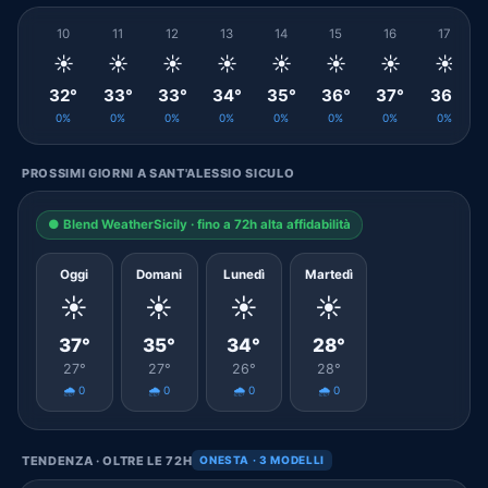
10
11
12
13
14
15
16
17
☀️
☀️
☀️
☀️
☀️
☀️
☀️
☀️
32°
33°
33°
34°
35°
36°
37°
36°
0%
0%
0%
0%
0%
0%
0%
0%
PROSSIMI GIORNI A SANT'ALESSIO SICULO
● Blend WeatherSicily · fino a 72h alta affidabilità
Oggi
Domani
Lunedì
Martedì
☀️
☀️
☀️
☀️
37°
35°
34°
28°
27°
27°
26°
28°
🌧️ 0
🌧️ 0
🌧️ 0
🌧️ 0
TENDENZA · OLTRE LE 72H
ONESTA · 3 MODELLI