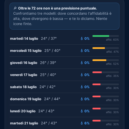
🔎
Oltre le 72 ore non è una previsione puntuale.
Confrontiamo tre modelli: dove concordano l'affidabilità è
alta, dove divergono è bassa — e te lo diciamo. Niente
icone finte.
martedì 14 luglio
24° / 37°
💧 0%
affid. 63%
mercoledì 15 luglio
25° / 40°
💧 0%
affid. 47%
giovedì 16 luglio
26° / 39°
💧 0%
affid. 52%
venerdì 17 luglio
25° / 40°
💧 0%
affid. 35%
sabato 18 luglio
24° / 42°
💧 0%
affid. 30%
domenica 19 luglio
24° / 44°
💧 0%
affid. 30%
lunedì 20 luglio
24° / 43°
💧 0%
affid. 30%
martedì 21 luglio
24° / 43°
💧 6%
affid. 30%