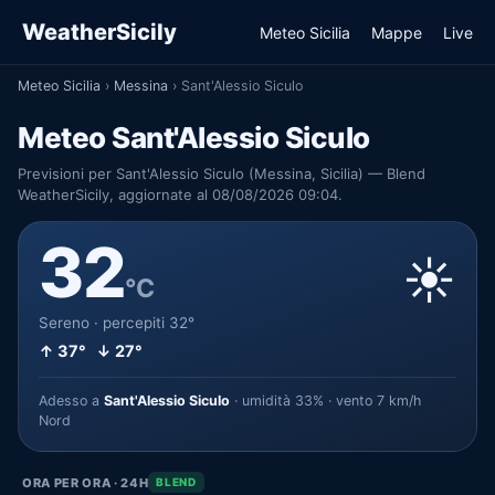
WeatherSicily
Meteo Sicilia
Mappe
Live
Meteo Sicilia
›
Messina
›
Sant'Alessio Siculo
Meteo Sant'Alessio Siculo
Previsioni per Sant'Alessio Siculo (Messina, Sicilia) — Blend
WeatherSicily, aggiornate al 08/08/2026 09:04.
32
☀️
°C
Sereno · percepiti 32°
↑ 37° ↓ 27°
Adesso a
Sant'Alessio Siculo
· umidità 33% · vento 7 km/h
Nord
ORA PER ORA · 24H
BLEND