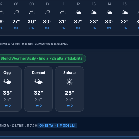
07
08
09
10
11
12
13
14
15
⛅
⛅
⛅
⛅
⛅
🌤️
🌤️
🌤️
🌤️
6°
27°
30°
30°
31°
32°
33°
33°
32°
3
0%
0%
0%
0%
0%
0%
0%
0%
0%
IMI GIORNI A SANTA MARINA SALINA
Blend WeatherSicily · fino a 72h alta affidabilità
Oggi
Domani
Sabato
🌤️
🌤️
☀️
33°
32°
25°
25°
25°
25°
🌧️ 0
🌧️ 0
🌧️ 0
NZA · OLTRE LE 72H
ONESTA · 3 MODELLI