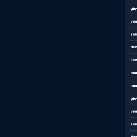
gio
ven
sab
dom
lun
mar
mer
gio
ven
sab
dom