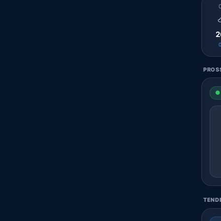
2
PROSS
● 
TENDE