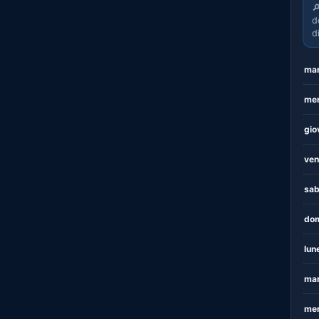

d
d
mar
mer
gio
ven
sab
dom
lun
mar
mer