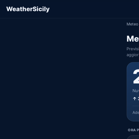
WeatherSicily
Meteo 
Met
Previs
aggior
Nuv
↑ 
Ad
ORA P