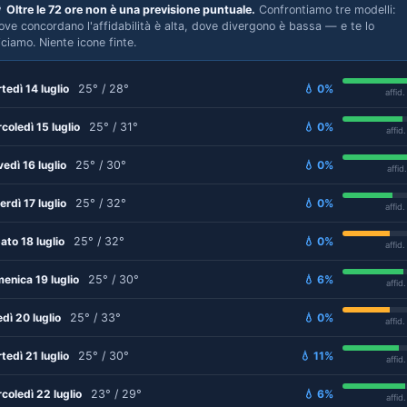

Oltre le 72 ore non è una previsione puntuale.
Confrontiamo tre modelli:
ove concordano l'affidabilità è alta, dove divergono è bassa — e te lo
iciamo. Niente icone finte.
tedì 14 luglio
25° / 28°
💧 0%
affid
coledì 15 luglio
25° / 31°
💧 0%
affid
vedì 16 luglio
25° / 30°
💧 0%
affid
erdì 17 luglio
25° / 32°
💧 0%
affid
ato 18 luglio
25° / 32°
💧 0%
affid
enica 19 luglio
25° / 30°
💧 6%
affid
edì 20 luglio
25° / 33°
💧 0%
affid
tedì 21 luglio
25° / 30°
💧 11%
affid
coledì 22 luglio
23° / 29°
💧 6%
affid