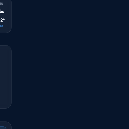
16
17
18
19
20
21
22
23
00
🌤️
🌤️
⛅
🌤️
🌤️
☀️
☀️
🌤️
🌤️
2°
31°
29°
28°
27°
26°
26°
26°
25°
0%
0%
0%
0%
0%
0%
0%
0%
0%