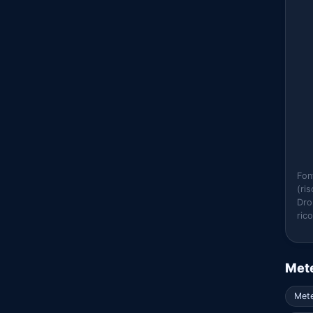
Fon
(ri
Dro
ric
Mete
Mete