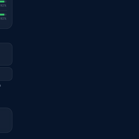
. 92%
. 92%
a