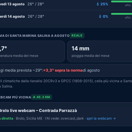
vedì 13 agosto
26° / 28°
💧 25%
affid
erdì 14 agosto
26° / 28°
💧 0%
affid
IMA DI SANTA MARINA SALINA A AGOSTO
REALE
,7°
14 mm
eratura media del mese
pioggia media del mese
gi media prevista ~29°:
+3,3° sopra la norma
di agosto
i climatiche dalla rianalisi 20CRv3 e GPCC (1806–2015), cella più vicina a Sant
 Salina.
BCAM PIÙ VICINA
A 45.3 KM
Brolo live webcam – Contrada Parrazzà
n diretta
· Brolo, Sicilia ME · l'AI vede: overcast_dark ·
apri la webcam →