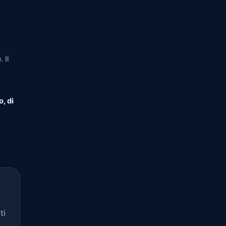
 Il
o, di
ti