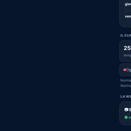
gio
ven
IL CL
25
temp
Og
Normal
Marina
LA WE
📷 
🟢 i