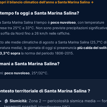
opri il bilancio climatico dell'anno a Santa Marina Salina →
tempo fa oggi a Santa Marina Salina?
a Santa Marina Salina il tempo è
poco nuvoloso
, con temperature
se tra 25°C e 33°C. Non sono previste precipitazioni significative.
soffia da Nord fino a 26 km/h nelle raffiche.
to alle medie climatiche di agosto a Santa Marina Salina (25,7°C di
ratura media), la giornata di oggi si preannuncia
più calda del solit
 3,3°C sopra
la norma del periodo 1806–2015.
mani a Santa Marina Salina?
ni:
poco nuvoloso
, 25°/32°C.
ntesto territoriale di Santa Marina Salina
?
🏚️
Sismicità:
Zona 2 — pericolosità sismica media — for
terremoti possibili
(classificazione DPC)