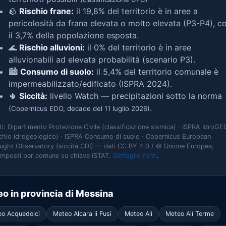
🪨
Rischio frane:
il 19,8% del territorio è in aree a
pericolosità da frana elevata o molto elevata (P3-P4), c
il 3,7% della popolazione esposta.
🌊
Rischio alluvioni:
il 0% del territorio è in aree
alluvionabili ad elevata probabilità (scenario P3).
🏙️
Consumo di suolo:
il 5,4% del territorio comunale è
impermeabilizzato/edificato (ISPRA 2024).
🌵
Siccità:
livello Watch — precipitazioni sotto la norma
.
(Copernicus EDO, decade del 11 luglio 2026)
ti: Dipartimento Protezione Civile (classificazione sismica) · ISPRA IdroGE
schio idrogeologico) · ISPRA Consumo di suolo · Copernicus European
ught Observatory (siccità CDI) — dati CC BY 4.0 / © Unione Europea,
omposti per comune su chiave ISTAT.
Dettaglio fonti
.
o in provincia di Messina
o Acquedolci
Meteo Alcara li Fusi
Meteo Alì
Meteo Alì Terme