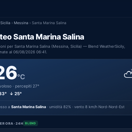
Sicilia
›
Messina
›
Santa Marina Salina
eo Santa Marina Salina
ioni per Santa Marina Salina (Messina, Sicilia) — Blend WeatherSicily,
nate al 06/08/2026 06:41.
26
°C
oloso · percepiti 27°
33° ↓ 25°
esso a
Santa Marina Salina
· umidità 82% · vento 8 km/h Nord-Nord-Est
ER ORA · 24H
BLEND