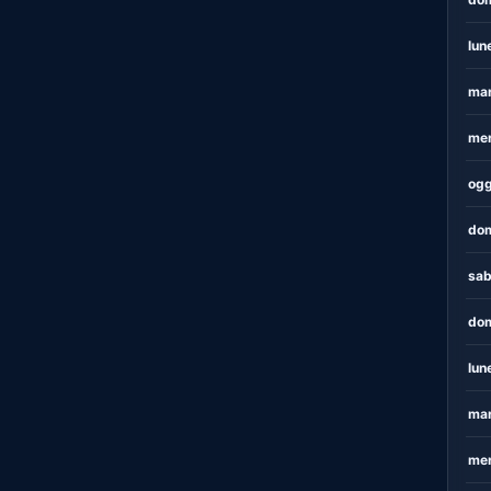
lun
mar
mer
ogg
dom
sab
dom
lun
mar
mer