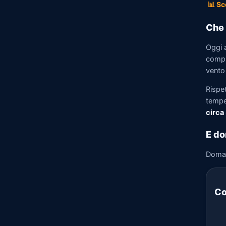
📊 Sc
Che 
Oggi 
compre
vento 
Rispet
tempe
circa
E do
Doma
Co