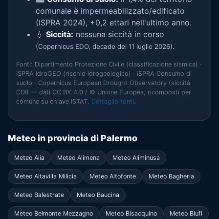
comunale è impermeabilizzato/edificato
(ISPRA 2024), +0,2 ettari nell'ultimo anno.
💧
Siccità:
nessuna siccità in corso
.
(Copernicus EDO, decade del 11 luglio 2026)
Fonti: Dipartimento Protezione Civile (classificazione sismica) ·
ISPRA IdroGEO (rischio idrogeologico) · ISPRA Consumo di
suolo · Copernicus European Drought Observatory (siccità
CDI) — dati CC BY 4.0 / © Unione Europea, ricomposti per
comune su chiave ISTAT.
Dettaglio fonti
.
Meteo in provincia di Palermo
Meteo Alia
Meteo Alimena
Meteo Aliminusa
Meteo Altavilla Milicia
Meteo Altofonte
Meteo Bagheria
Meteo Balestrate
Meteo Baucina
Meteo Belmonte Mezzagno
Meteo Bisacquino
Meteo Blufi