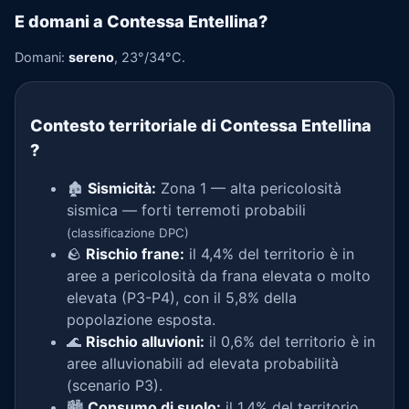
E domani a Contessa Entellina?
Domani:
sereno
, 23°/34°C.
Contesto territoriale di Contessa Entellina
?
🏚️
Sismicità:
Zona 1 — alta pericolosità
sismica — forti terremoti probabili
(classificazione DPC)
🪨
Rischio frane:
il 4,4% del territorio è in
aree a pericolosità da frana elevata o molto
elevata (P3-P4), con il 5,8% della
popolazione esposta.
🌊
Rischio alluvioni:
il 0,6% del territorio è in
aree alluvionabili ad elevata probabilità
(scenario P3).
🏙️
Consumo di suolo:
il 1,4% del territorio