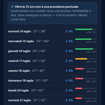
🔎
Oltre le 72 ore non è una previsione puntuale.
Confrontiamo tre modelli: dove concordano l'affidabilità è
alta, dove divergono è bassa — e te lo diciamo. Niente
icone finte.
martedì 14 luglio
21° / 38°
💧 0%
affid. 78%
mercoledì 15 luglio
23° / 40°
💧 0%
affid. 75%
giovedì 16 luglio
25° / 40°
💧 0%
affid. 82%
venerdì 17 luglio
23° / 42°
💧 0%
affid. 54%
sabato 18 luglio
21° / 42°
💧 0%
affid. 38%
domenica 19 luglio
21° / 42°
💧 0%
affid. 36%
lunedì 20 luglio
21° / 42°
💧 0%
affid. 31%
martedì 21 luglio
21° / 42°
💧 0%
affid. 30%