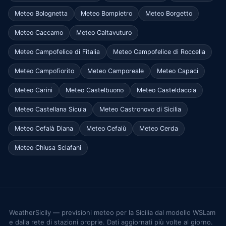
Meteo Bolognetta
Meteo Bompietro
Meteo Borgetto
Meteo Caccamo
Meteo Caltavuturo
Meteo Campofelice di Fitalia
Meteo Campofelice di Roccella
Meteo Campofiorito
Meteo Camporeale
Meteo Capaci
Meteo Carini
Meteo Castelbuono
Meteo Casteldaccia
Meteo Castellana Sicula
Meteo Castronovo di Sicilia
Meteo Cefalà Diana
Meteo Cefalù
Meteo Cerda
Meteo Chiusa Sclafani
WeatherSicily — previsioni meteo per la Sicilia dal modello WSLam
e dalla rete di stazioni proprie. Dati aggiornati più volte al giorno.