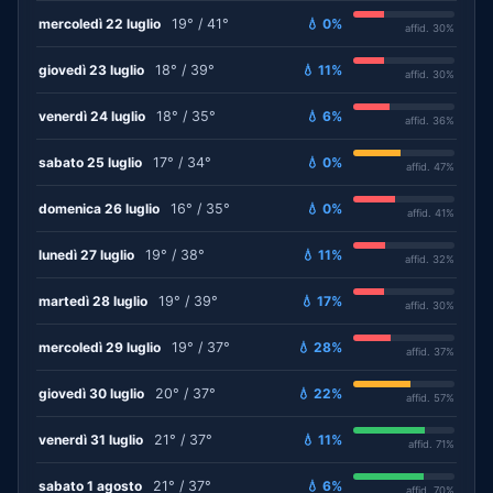
mercoledì 22 luglio
19° / 41°
💧 0%
affid. 30%
giovedì 23 luglio
18° / 39°
💧 11%
affid. 30%
venerdì 24 luglio
18° / 35°
💧 6%
affid. 36%
sabato 25 luglio
17° / 34°
💧 0%
affid. 47%
domenica 26 luglio
16° / 35°
💧 0%
affid. 41%
lunedì 27 luglio
19° / 38°
💧 11%
affid. 32%
martedì 28 luglio
19° / 39°
💧 17%
affid. 30%
mercoledì 29 luglio
19° / 37°
💧 28%
affid. 37%
giovedì 30 luglio
20° / 37°
💧 22%
affid. 57%
venerdì 31 luglio
21° / 37°
💧 11%
affid. 71%
sabato 1 agosto
21° / 37°
💧 6%
affid. 70%