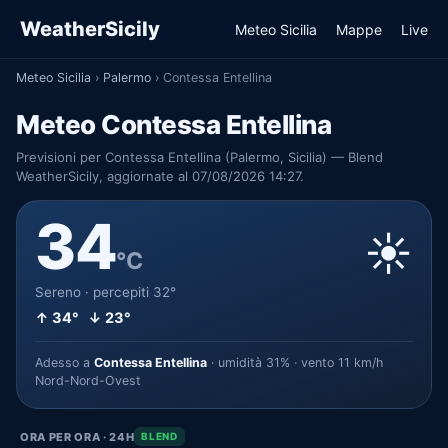
WeatherSicily
Meteo Sicilia
Mappe
Live
Meteo Sicilia
›
Palermo
›
Contessa Entellina
Meteo Contessa Entellina
Previsioni per Contessa Entellina (Palermo, Sicilia) — Blend
WeatherSicily, aggiornate al 07/08/2026 14:27.
34
☀️
°C
Sereno · percepiti 32°
↑ 34° ↓ 23°
Adesso a
Contessa Entellina
· umidità 31% · vento 11 km/h
Nord-Nord-Ovest
ORA PER ORA · 24H
BLEND