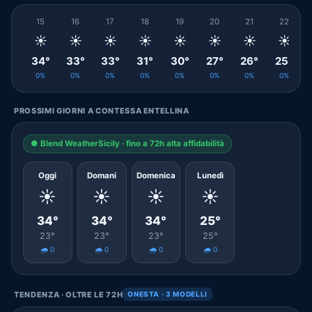
15
16
17
18
19
20
21
22
☀️
☀️
☀️
☀️
☀️
☀️
☀️
☀️
34°
33°
33°
31°
30°
27°
26°
25°
0%
0%
0%
0%
0%
0%
0%
0%
PROSSIMI GIORNI A CONTESSA ENTELLINA
● Blend WeatherSicily · fino a 72h alta affidabilità
Oggi
Domani
Domenica
Lunedì
☀️
☀️
☀️
☀️
34°
34°
34°
25°
23°
23°
23°
25°
🌧️ 0
🌧️ 0
🌧️ 0
🌧️ 0
TENDENZA · OLTRE LE 72H
ONESTA · 3 MODELLI