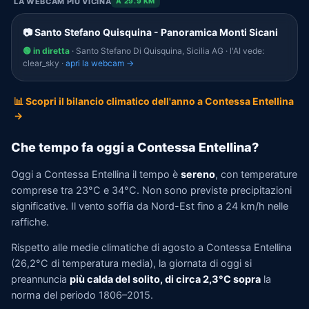
LA WEBCAM PIÙ VICINA
A 29.9 KM
📷 Santo Stefano Quisquina - Panoramica Monti Sicani
🟢 in diretta
· Santo Stefano Di Quisquina, Sicilia AG · l'AI vede:
clear_sky ·
apri la webcam →
📊 Scopri il bilancio climatico dell'anno a Contessa Entellina
→
Che tempo fa oggi a Contessa Entellina?
Oggi a Contessa Entellina il tempo è
sereno
, con temperature
comprese tra 23°C e 34°C. Non sono previste precipitazioni
significative. Il vento soffia da Nord-Est fino a 24 km/h nelle
raffiche.
Rispetto alle medie climatiche di agosto a Contessa Entellina
(26,2°C di temperatura media), la giornata di oggi si
preannuncia
più calda del solito, di circa 2,3°C sopra
la
norma del periodo 1806–2015.