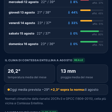
mercoledì 12 agosto
22° / 39°
💧 8%
affid. 37%
giovedì 13 agosto
21° / 38°
💧 44%
affid. 45%
venerdì 14 agosto
23° / 37°
💧 33%
affid. 51%
sabato 15 agosto
22° / 37°
💧 0%
affid. 80%
domenica 16 agosto
23° / 36°
💧 0%
affid. 75%
IL CLIMA DI CONTESSA ENTELLINA A AGOSTO
REALE
26,2°
13 mm
temperatura media del mese
pioggia media del mese
Oggi media prevista ~29°:
+2,3° sopra la norma
di agosto
Normali climatiche dalla rianalisi 20CRv3 e GPCC (1806–2015), cella più
vicina a Contessa Entellina.