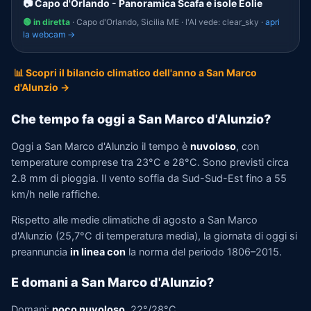
📷 Capo d'Orlando - Panoramica Scafa e isole Eolie
🟢 in diretta
· Capo d'Orlando, Sicilia ME · l'AI vede: clear_sky ·
apri
la webcam →
📊 Scopri il bilancio climatico dell'anno a San Marco
d'Alunzio →
Che tempo fa oggi a San Marco d'Alunzio?
Oggi a San Marco d'Alunzio il tempo è
nuvoloso
, con
temperature comprese tra 23°C e 28°C. Sono previsti circa
2.8 mm di pioggia. Il vento soffia da Sud-Sud-Est fino a 55
km/h nelle raffiche.
Rispetto alle medie climatiche di agosto a San Marco
d'Alunzio (25,7°C di temperatura media), la giornata di oggi si
preannuncia
in linea con
la norma del periodo 1806–2015.
E domani a San Marco d'Alunzio?
Domani:
poco nuvoloso
, 22°/28°C.