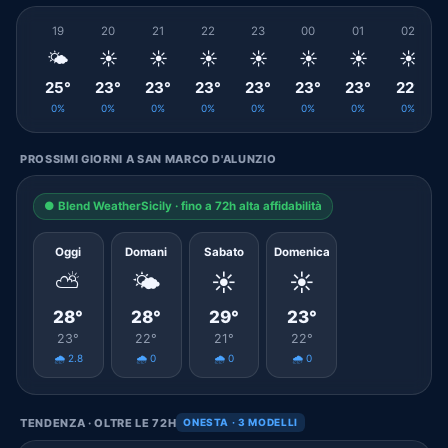
19
20
21
22
23
00
01
02
🌤️
☀️
☀️
☀️
☀️
☀️
☀️
☀️
25°
23°
23°
23°
23°
23°
23°
22°
0%
0%
0%
0%
0%
0%
0%
0%
PROSSIMI GIORNI A SAN MARCO D'ALUNZIO
● Blend WeatherSicily · fino a 72h alta affidabilità
Oggi
Domani
Sabato
Domenica
⛅
🌤️
☀️
☀️
28°
28°
29°
23°
23°
22°
21°
22°
🌧️ 2.8
🌧️ 0
🌧️ 0
🌧️ 0
TENDENZA · OLTRE LE 72H
ONESTA · 3 MODELLI