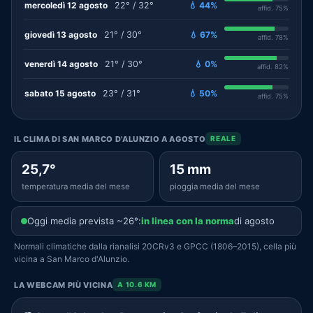
mercoledì 12 agosto
22° / 32°
💧 44%
affid. 75%
giovedì 13 agosto
21° / 30°
💧 67%
affid. 78%
venerdì 14 agosto
21° / 30°
💧 0%
affid. 82%
sabato 15 agosto
23° / 31°
💧 50%
affid. 75%
IL CLIMA DI SAN MARCO D'ALUNZIO A AGOSTO
REALE
25,7°
15 mm
temperatura media del mese
pioggia media del mese
Oggi media prevista ~26°:
in linea con la norma
di agosto
Normali climatiche dalla rianalisi 20CRv3 e GPCC (1806–2015), cella più
vicina a San Marco d'Alunzio.
LA WEBCAM PIÙ VICINA
A 10.6 KM