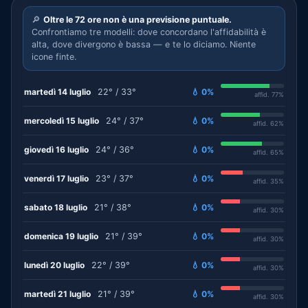
🔎
Oltre le 72 ore non è una previsione puntuale.
Confrontiamo tre modelli: dove concordano l'affidabilità è
alta, dove divergono è bassa — e te lo diciamo. Niente
icone finte.
martedì 14 luglio
22° / 33°
💧 0%
affid. 77%
mercoledì 15 luglio
24° / 37°
💧 0%
affid. 62%
giovedì 16 luglio
24° / 36°
💧 0%
affid. 65%
venerdì 17 luglio
23° / 37°
💧 0%
affid. 35%
sabato 18 luglio
21° / 38°
💧 0%
affid. 30%
domenica 19 luglio
21° / 39°
💧 0%
affid. 30%
lunedì 20 luglio
22° / 39°
💧 0%
affid. 30%
martedì 21 luglio
21° / 39°
💧 0%
affid. 30%