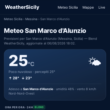
WeatherSicily
Meteo Sicilia
Mappe
Live
Meteo Sicilia
›
Messina
›
San Marco d'Alunzio
Meteo San Marco d'Alunzio
Previsioni per San Marco d'Alunzio (Messina, Sicilia) — Blend
WeatherSicily, aggiornate al 06/08/2026 18:02.
25
🌤️
°C
Poco nuvoloso · percepiti 25°
↑ 28° ↓ 23°
Adesso a
San Marco d'Alunzio
· umidità 48% · vento 8 km/h
Nord-Nord-Ovest
ORA PER ORA · 24H
BLEND