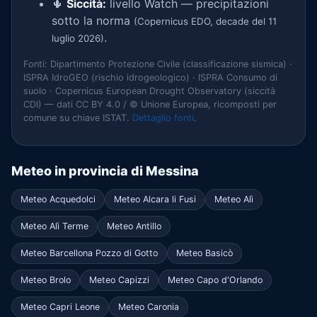
🌵
Siccità:
livello Watch — precipitazioni
sotto la norma
(Copernicus EDO, decade del 11
.
luglio 2026)
Fonti: Dipartimento Protezione Civile (classificazione sismica) ·
ISPRA IdroGEO (rischio idrogeologico) · ISPRA Consumo di
suolo · Copernicus European Drought Observatory (siccità
CDI) — dati CC BY 4.0 / © Unione Europea, ricomposti per
comune su chiave ISTAT.
Dettaglio fonti
.
Meteo in provincia di Messina
Meteo Acquedolci
Meteo Alcara li Fusi
Meteo Alì
Meteo Alì Terme
Meteo Antillo
Meteo Barcellona Pozzo di Gotto
Meteo Basicò
Meteo Brolo
Meteo Capizzi
Meteo Capo d'Orlando
Meteo Capri Leone
Meteo Caronia