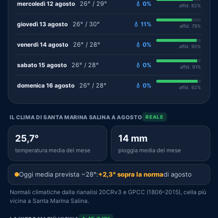
mercoledì 12 agosto
26° / 29°
💧 0%
affid. 82%
giovedì 13 agosto
26° / 30°
💧 11%
affid. 79%
venerdì 14 agosto
26° / 28°
💧 0%
affid. 90%
sabato 15 agosto
26° / 28°
💧 0%
affid. 91%
domenica 16 agosto
26° / 28°
💧 0%
affid. 92%
IL CLIMA DI SANTA MARINA SALINA A AGOSTO
REALE
25,7°
14 mm
temperatura media del mese
pioggia media del mese
Oggi media prevista ~28°:
+2,3° sopra la norma
di agosto
Normali climatiche dalla rianalisi 20CRv3 e GPCC (1806–2015), cella più
vicina a Santa Marina Salina.