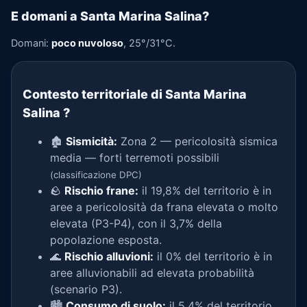
E domani a Santa Marina Salina?
Domani:
poco nuvoloso
, 25°/31°C.
Contesto territoriale di Santa Marina
Salina
?
🏚️
Sismicità:
Zona 2 — pericolosità sismica
media — forti terremoti possibili
(classificazione DPC)
🪨
Rischio frane:
il 19,8% del territorio è in
aree a pericolosità da frana elevata o molto
elevata (P3-P4), con il 3,7% della
popolazione esposta.
🌊
Rischio alluvioni:
il 0% del territorio è in
aree alluvionabili ad elevata probabilità
(scenario P3).
🏙️
Consumo di suolo:
il 5,4% del territorio