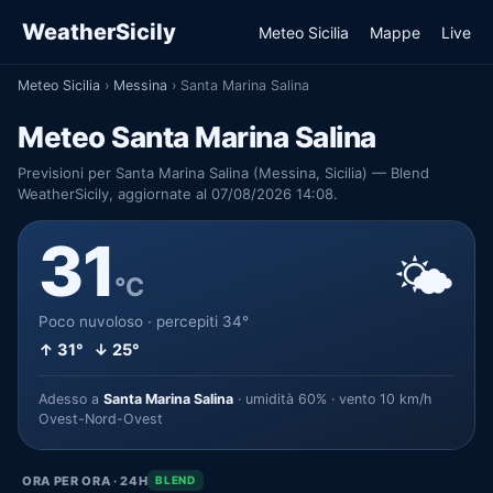
WeatherSicily
Meteo Sicilia
Mappe
Live
Meteo Sicilia
›
Messina
›
Santa Marina Salina
Meteo Santa Marina Salina
Previsioni per Santa Marina Salina (Messina, Sicilia) — Blend
WeatherSicily, aggiornate al 07/08/2026 14:08.
31
🌤️
°C
Poco nuvoloso · percepiti 34°
↑ 31° ↓ 25°
Adesso a
Santa Marina Salina
· umidità 60% · vento 10 km/h
Ovest-Nord-Ovest
ORA PER ORA · 24H
BLEND