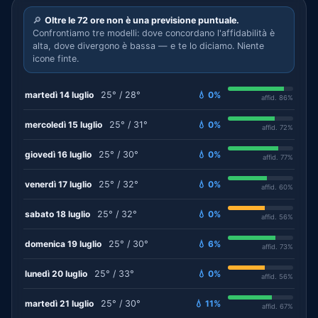
🔎
Oltre le 72 ore non è una previsione puntuale.
Confrontiamo tre modelli: dove concordano l'affidabilità è
alta, dove divergono è bassa — e te lo diciamo. Niente
icone finte.
martedì 14 luglio
25° / 28°
💧 0%
affid. 86%
mercoledì 15 luglio
25° / 31°
💧 0%
affid. 72%
giovedì 16 luglio
25° / 30°
💧 0%
affid. 77%
venerdì 17 luglio
25° / 32°
💧 0%
affid. 60%
sabato 18 luglio
25° / 32°
💧 0%
affid. 56%
domenica 19 luglio
25° / 30°
💧 6%
affid. 73%
lunedì 20 luglio
25° / 33°
💧 0%
affid. 56%
martedì 21 luglio
25° / 30°
💧 11%
affid. 67%