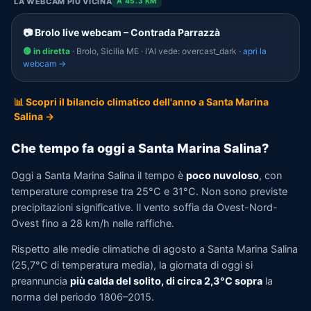
LA WEBCAM PIÙ VICINA
A 45.3 KM
📷 Brolo live webcam – Contrada Parrazzà
🟢 in diretta
· Brolo, Sicilia ME · l'AI vede: overcast_dark ·
apri la
webcam →
📊 Scopri il bilancio climatico dell'anno a Santa Marina
Salina →
Che tempo fa oggi a Santa Marina Salina?
Oggi a Santa Marina Salina il tempo è
poco nuvoloso
, con
temperature comprese tra 25°C e 31°C. Non sono previste
precipitazioni significative. Il vento soffia da Ovest-Nord-
Ovest fino a 28 km/h nelle raffiche.
Rispetto alle medie climatiche di agosto a Santa Marina Salina
(25,7°C di temperatura media), la giornata di oggi si
preannuncia
più calda del solito, di circa 2,3°C sopra
la
norma del periodo 1806–2015.