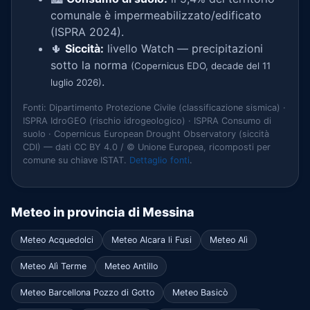
comunale è impermeabilizzato/edificato
(ISPRA 2024).
🌵
Siccità:
livello Watch — precipitazioni
sotto la norma
(Copernicus EDO, decade del 11
.
luglio 2026)
Fonti: Dipartimento Protezione Civile (classificazione sismica) ·
ISPRA IdroGEO (rischio idrogeologico) · ISPRA Consumo di
suolo · Copernicus European Drought Observatory (siccità
CDI) — dati CC BY 4.0 / © Unione Europea, ricomposti per
comune su chiave ISTAT.
Dettaglio fonti
.
Meteo in provincia di Messina
Meteo Acquedolci
Meteo Alcara li Fusi
Meteo Alì
Meteo Alì Terme
Meteo Antillo
Meteo Barcellona Pozzo di Gotto
Meteo Basicò