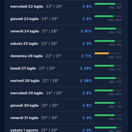
mercoledì 22 luglio
23° / 29°
💧 6%
affid. 75%
giovedì 23 luglio
23° / 29°
💧 6%
affid. 68%
venerdì 24 luglio
21° / 28°
💧 61%
affid. 78%
sabato 25 luglio
23° / 28°
💧 0%
affid. 74%
domenica 26 luglio
23° / 31°
💧 11%
affid. 52%
lunedì 27 luglio
23° / 29°
💧 28%
affid. 71%
martedì 28 luglio
22° / 28°
💧 39%
affid. 77%
mercoledì 29 luglio
24° / 29°
💧 6%
affid. 67%
giovedì 30 luglio
25° / 30°
💧 6%
affid. 73%
venerdì 31 luglio
25° / 30°
💧 0%
affid. 73%
sabato 1 agosto
25° / 29°
💧 0%
affid. 80%