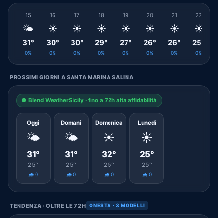
15
16
17
18
19
20
21
22
🌤️
☀️
☀️
☀️
☀️
☀️
☀️
☀️
31°
30°
30°
29°
27°
26°
26°
25°
0%
0%
0%
0%
0%
0%
0%
0%
PROSSIMI GIORNI A SANTA MARINA SALINA
● Blend WeatherSicily · fino a 72h alta affidabilità
Oggi
Domani
Domenica
Lunedì
🌤️
🌤️
☀️
☀️
31°
31°
32°
25°
25°
25°
25°
25°
🌧️ 0
🌧️ 0
🌧️ 0
🌧️ 0
TENDENZA · OLTRE LE 72H
ONESTA · 3 MODELLI