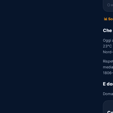
⚪ of
📊 Sc
Che 
Oggi 
23°C e
Nord-
Rispe
media)
1806–
E do
Doma
Co