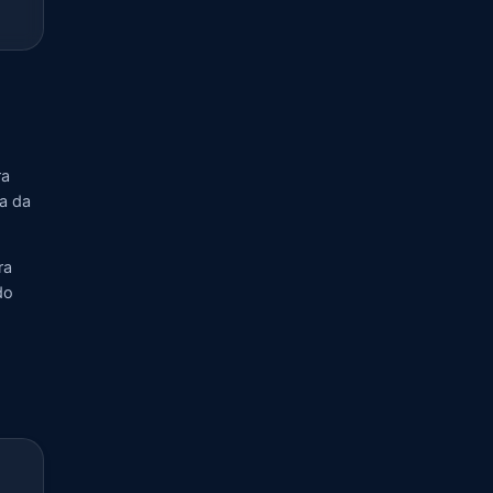
ra
ia da
ra
do