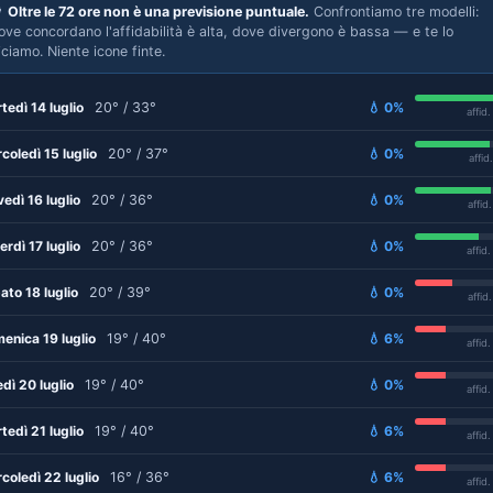

Oltre le 72 ore non è una previsione puntuale.
Confrontiamo tre modelli:
ove concordano l'affidabilità è alta, dove divergono è bassa — e te lo
iciamo. Niente icone finte.
tedì 14 luglio
20° / 33°
💧 0%
affid
coledì 15 luglio
20° / 37°
💧 0%
affid
vedì 16 luglio
20° / 36°
💧 0%
affid
erdì 17 luglio
20° / 36°
💧 0%
affid
ato 18 luglio
20° / 39°
💧 0%
affid
enica 19 luglio
19° / 40°
💧 6%
affid
edì 20 luglio
19° / 40°
💧 0%
affid
tedì 21 luglio
19° / 40°
💧 6%
affid
coledì 22 luglio
16° / 36°
💧 6%
affid