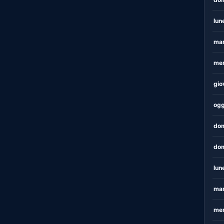
lun
mar
mer
gio
ogg
dom
dom
lun
mar
mer