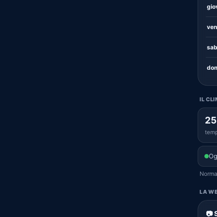
gio
ven
sab
dom
IL CL
25
temp
Og
Normal
LA WE
📷 