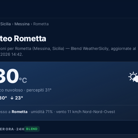
Sicilia
›
Messina
›
Rometta
teo Rometta
ioni per Rometta (Messina, Sicilia) — Blend WeatherSicily, aggiornate al
/2026 14:42.
30

°C
o nuvoloso · percepiti 31°
30° ↓ 23°
esso a
Rometta
· umidità 71% · vento 11 km/h Nord-Nord-Ovest
ER ORA · 24H
BLEND