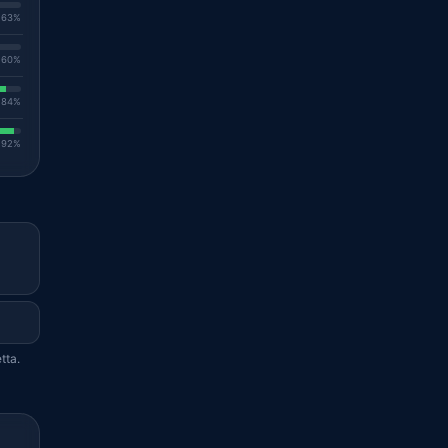
. 63%
. 60%
. 84%
. 92%
tta.