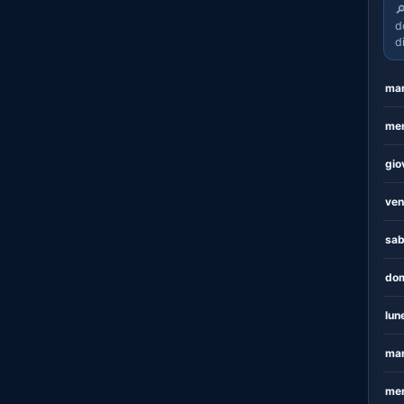

d
d
mar
mer
gio
ven
sab
dom
lun
mar
mer