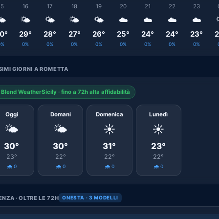
15
16
17
18
19
20
21
22
23
️
🌤️
🌤️
🌤️
🌤️
☁️
☁️
☁️
☁️
0°
29°
28°
27°
26°
25°
24°
24°
23°
2
0%
0%
0%
0%
0%
0%
0%
0%
0%
IMI GIORNI A ROMETTA
Blend WeatherSicily · fino a 72h alta affidabilità
Oggi
Domani
Domenica
Lunedì
🌤️
🌤️
☀️
☀️
30°
30°
31°
23°
23°
22°
22°
22°
🌧️ 0
🌧️ 0
🌧️ 0
🌧️ 0
NZA · OLTRE LE 72H
ONESTA · 3 MODELLI