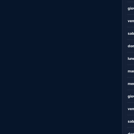
gio
ven
sab
dom
lun
mar
mer
gio
ven
sab
dom