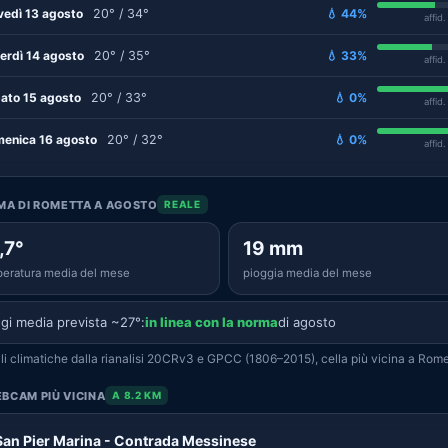
vedì 13 agosto
20° / 34°
💧 44%
affid
erdì 14 agosto
20° / 35°
💧 33%
affid
ato 15 agosto
20° / 33°
💧 0%
affid
enica 16 agosto
20° / 32°
💧 0%
affid
IMA DI ROMETTA A AGOSTO
REALE
,7°
19 mm
eratura media del mese
pioggia media del mese
gi media prevista ~27°:
in linea con la norma
di agosto
i climatiche dalla rianalisi 20CRv3 e GPCC (1806–2015), cella più vicina a Rome
BCAM PIÙ VICINA
A 8.2 KM
San Pier Marina - Contrada Messinese