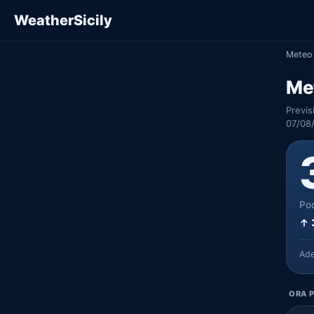
WeatherSicily
Meteo 
Me
Previs
07/08
Poc
↑ 
Ad
ORA P