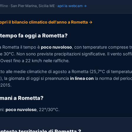
fline
· San Pier Marina, Sicilia ME ·
apri la webcam →
opri il bilancio climatico dell'anno a Rometta →
tempo fa oggi a Rometta?
a Rometta il tempo è
poco nuvoloso
, con temperature comprese t
 30°C. Non sono previste precipitazioni significative. Il vento soff
Ovest fino a 22 km/h nelle raffiche.
tto alle medie climatiche di agosto a Rometta (25,7°C di temperatu
, la giornata di oggi si preannuncia
in linea con
la norma del perio
2015.
mani a Rometta?
ni:
poco nuvoloso
, 22°/30°C.
ntesto territoriale di Rometta
?