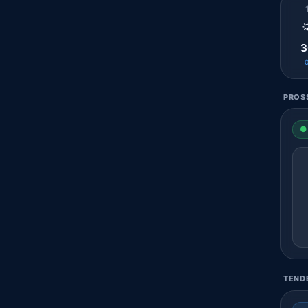

3
PROSS
● 
TENDE