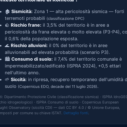
🏚️
Sismicità:
Zona 1 — alta pericolosità sismica — forti
terremoti probabili
(classificazione DPC)
🪨
Rischio frane:
il 3,5% del territorio è in aree a
pericolosità da frana elevata o molto elevata (P3-P4), c
il 0,6% della popolazione esposta.
🌊
Rischio alluvioni:
il 0% del territorio è in aree
alluvionabili ad elevata probabilità (scenario P3).
🏙️
Consumo di suolo:
il 7,4% del territorio comunale è
impermeabilizzato/edificato (ISPRA 2024), +0,5 ettari
nell'ultimo anno.
🌱
Siccità:
in ripresa, recupero temporaneo dell'umidità d
suolo
.
(Copernicus EDO, decade del 11 luglio 2026)
ti: Dipartimento Protezione Civile (classificazione sismica) · ISPRA IdroGE
schio idrogeologico) · ISPRA Consumo di suolo · Copernicus European
ught Observatory (siccità CDI) — dati CC BY 4.0 / © Unione Europea,
omposti per comune su chiave ISTAT.
Dettaglio fonti
.