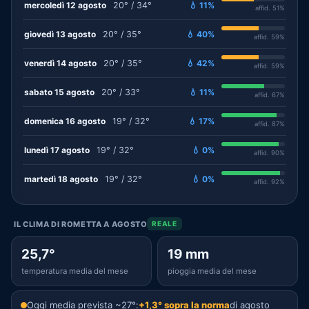
mercoledì 12 agosto
20° / 34°
💧 11%
affid. 51%
giovedì 13 agosto
20° / 35°
💧 40%
affid. 59%
venerdì 14 agosto
20° / 35°
💧 42%
affid. 59%
sabato 15 agosto
20° / 33°
💧 11%
affid. 67%
domenica 16 agosto
19° / 32°
💧 17%
affid. 87%
lunedì 17 agosto
19° / 32°
💧 0%
affid. 90%
martedì 18 agosto
19° / 32°
💧 0%
affid. 92%
IL CLIMA DI ROMETTA A AGOSTO
REALE
25,7°
19 mm
temperatura media del mese
pioggia media del mese
Oggi media prevista ~27°:
+1,3° sopra la norma
di agosto