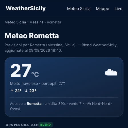
WeatherSicily
Meteo Sicilia
Mappe
Live
Meteo Sicilia
›
Messina
›
Rometta
Meteo Rometta
Previsioni per Rometta (Messina, Sicilia) — Blend WeatherSicily,
aggiornate al 09/08/2026 18:40.
27
☁️
°C
Molto nuvoloso · percepiti 27°
↑ 31° ↓ 23°
Adesso a
Rometta
· umidità 89% · vento 7 km/h Nord-Nord-
Ovest
ORA PER ORA · 24H
BLEND