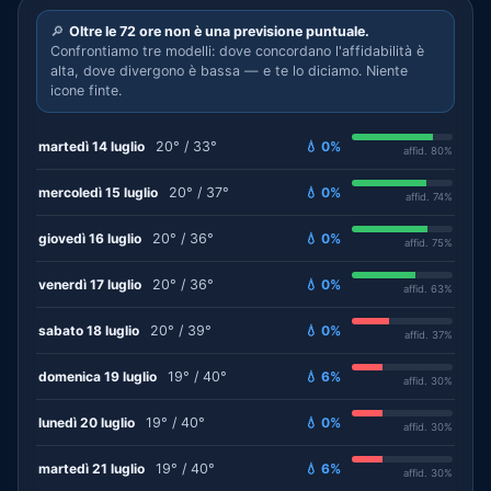
🔎
Oltre le 72 ore non è una previsione puntuale.
Confrontiamo tre modelli: dove concordano l'affidabilità è
alta, dove divergono è bassa — e te lo diciamo. Niente
icone finte.
martedì 14 luglio
20° / 33°
💧 0%
affid. 80%
mercoledì 15 luglio
20° / 37°
💧 0%
affid. 74%
giovedì 16 luglio
20° / 36°
💧 0%
affid. 75%
venerdì 17 luglio
20° / 36°
💧 0%
affid. 63%
sabato 18 luglio
20° / 39°
💧 0%
affid. 37%
domenica 19 luglio
19° / 40°
💧 6%
affid. 30%
lunedì 20 luglio
19° / 40°
💧 0%
affid. 30%
martedì 21 luglio
19° / 40°
💧 6%
affid. 30%