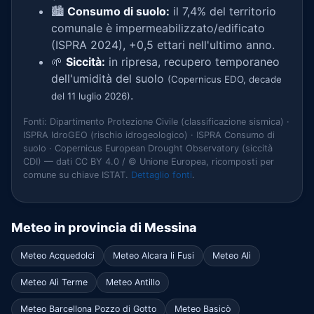
🏙️
Consumo di suolo:
il 7,4% del territorio
comunale è impermeabilizzato/edificato
(ISPRA 2024), +0,5 ettari nell'ultimo anno.
🌱
Siccità:
in ripresa, recupero temporaneo
dell'umidità del suolo
(Copernicus EDO, decade
.
del 11 luglio 2026)
Fonti: Dipartimento Protezione Civile (classificazione sismica) ·
ISPRA IdroGEO (rischio idrogeologico) · ISPRA Consumo di
suolo · Copernicus European Drought Observatory (siccità
CDI) — dati CC BY 4.0 / © Unione Europea, ricomposti per
comune su chiave ISTAT.
Dettaglio fonti
.
Meteo in provincia di Messina
Meteo Acquedolci
Meteo Alcara li Fusi
Meteo Alì
Meteo Alì Terme
Meteo Antillo
Meteo Barcellona Pozzo di Gotto
Meteo Basicò