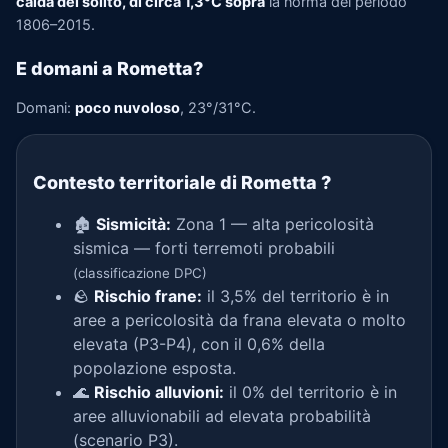
calda del solito, di circa 1,3°C sopra
la norma del periodo
1806–2015.
E domani a Rometta?
Domani:
poco nuvoloso
, 23°/31°C.
Contesto territoriale di Rometta
?
🏚️
Sismicità:
Zona 1 — alta pericolosità
sismica — forti terremoti probabili
(classificazione DPC)
🪨
Rischio frane:
il 3,5% del territorio è in
aree a pericolosità da frana elevata o molto
elevata (P3-P4), con il 0,6% della
popolazione esposta.
🌊
Rischio alluvioni:
il 0% del territorio è in
aree alluvionabili ad elevata probabilità
(scenario P3).