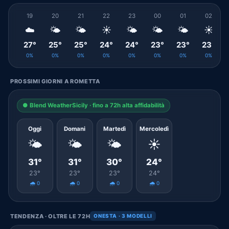
19
20
21
22
23
00
01
02
☁️
🌤️
🌤️
☀️
🌤️
🌤️
🌤️
☀️
27°
25°
25°
24°
24°
23°
23°
23°
0%
0%
0%
0%
0%
0%
0%
0%
PROSSIMI GIORNI A ROMETTA
● Blend WeatherSicily · fino a 72h alta affidabilità
Oggi
Domani
Martedì
Mercoledì
🌤️
🌤️
🌤️
☀️
31°
31°
30°
24°
23°
23°
23°
24°
🌧️ 0
🌧️ 0
🌧️ 0
🌧️ 0
TENDENZA · OLTRE LE 72H
ONESTA · 3 MODELLI